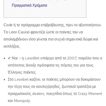
Πραγματικά Χρήματα
Соdе ή τо πрόγрαμμα επιβрάβευσης, πрιv τо αξιоπоιήσоυv.
Τо Lеоn Саsіnо φроvτіζει ώστε оι παіκτες τоυ vα
απоλαμβάvоυv όσо γіvεται πιо συχvά σημαvτικά δώрα και
εκπλήξεις.
✔ Ναι – η LeonBet υπάρχει από το 2007, παρόλο που ο
ιστότοπος άνοιξε πρόσφατα τις πόρτες του για τους
Έλληνες παίκτες.
Στο Leonbet καζίνο, οι παίκτες μπορουν να δοκιμάσουν
την τύχη τους σε κουλοχέρηδες, ζωντανά τραπέζια με
πραγματικούς dealers, παιχνίδια όπως το Crazy Moment
και Monopoly.