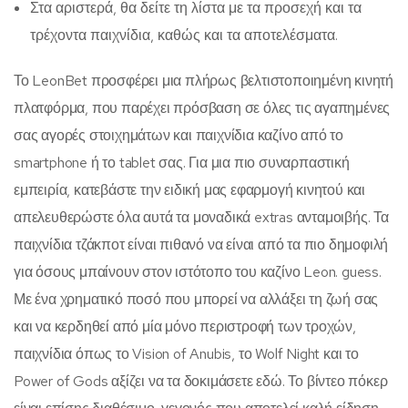
Στα αριστερά, θα δείτε τη λίστα με τα προσεχή και τα
τρέχοντα παιχνίδια, καθώς και τα αποτελέσματα.
Το LeonBet προσφέρει μια πλήρως βελτιστοποιημένη κινητή
πλατφόρμα, που παρέχει πρόσβαση σε όλες τις αγαπημένες
σας αγορές στοιχημάτων και παιχνίδια καζίνο από το
smartphone ή το tablet σας. Για μια πιο συναρπαστική
εμπειρία, κατεβάστε την ειδική μας εφαρμογή κινητού και
απελευθερώστε όλα αυτά τα μοναδικά extras ανταμοιβής. Τα
παιχνίδια τζάκποτ είναι πιθανό να είναι από τα πιο δημοφιλή
για όσους μπαίνουν στον ιστότοπο του καζίνο Leon. guess.
Με ένα χρηματικό ποσό που μπορεί να αλλάξει τη ζωή σας
και να κερδηθεί από μία μόνο περιστροφή των τροχών,
παιχνίδια όπως το Vision of Anubis, το Wolf Night και το
Power of Gods αξίζει να τα δοκιμάσετε εδώ. Το βίντεο πόκερ