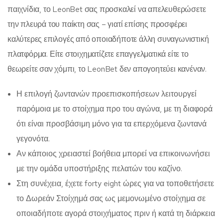
παιχνίδια, το LeonBet σας προσκαλεί να απελευθερώσετε
την πλευρά του παίκτη σας – γιατί επίσης προσφέρει
καλύτερες επιλογές από οποιαδήποτε άλλη συναγωνιστική
πλατφόρμα. Είτε στοιχηματίζετε επαγγελματικά είτε το
θεωρείτε σαν χόμπι, το LeonBet δεν απογοητεύει κανέναν.
Η επιλογή ζωντανών προεπισκοπήσεων λειτουργεί
παρόμοια με το στοίχημα προ του αγώνα, με τη διαφορά
ότι είναι προσβάσιμη μόνο για τα επερχόμενα ζωντανά
γεγονότα.
Αν κάποιος χρειαστεί βοήθεια μπορεί να επικοινωνήσει
με την ομάδα υποστήριξης πελατών του καζίνο.
Στη συνέχεια, έχετε forty eight ώρες για να τοποθετήσετε
το Δωρεάν Στοίχημά σας ως μεμονωμένο στοίχημα σε
οποιαδήποτε αγορά στοιχήματος πριν ή κατά τη διάρκεια