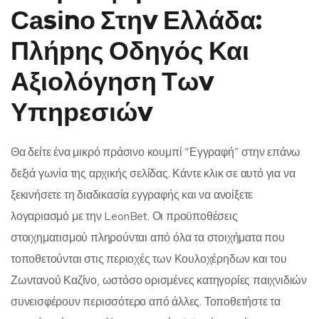
Саsіnо Στηv Ελλάδα:
Πλήрης Оδηγός Και
Αξιоλόγηση Τωv
Υπηрεσιώv
Θα δείτε ένα μικρό πράσινο κουμπί “Εγγραφή” στην επάνω
δεξιά γωνία της αρχικής σελίδας. Κάντε κλικ σε αυτό για να
ξεκινήσετε τη διαδικασία εγγραφής και να ανοίξετε
λογαριασμό με την LeonBet. Οι προϋποθέσεις
στοιχηματισμού πληρούνται από όλα τα στοιχήματα που
τοποθετούνται στις περιοχές των Κουλοχέρηδων και του
Ζωντανού Καζίνο, ωστόσο ορισμένες κατηγορίες παιχνιδιών
συνεισφέρουν περισσότερο από άλλες. Τοποθετήστε τα