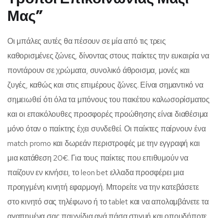
Μας”
Οι μπάλες αυτές θα πέσουν σε μία από τις τρεις
καθορισμένες ζώνες, δίνοντας στους παίκτες την ευκαιρία να
ποντάρουν σε χρώματα, συνολικό άθροισμα, μονές και
ζυγές, καθώς και στις επιμέρους ζώνες. Είναι σημαντικό να
σημειωθεί ότι όλα τα μπόνους του πακέτου καλωσορίσματος
και οι επακόλουθες προσφορές προώθησης είναι διαθέσιμα
μόνο όταν ο παίκτης έχει συνδεθεί. Οι παίκτες παίρνουν ένα
match promo και δωρεάν περιστροφές με την εγγραφή και
μια κατάθεση 20€. Για τους παίκτες που επιθυμούν να
παίζουν εν κινήσει, το leon bet ελλαδα προσφέρει μια
προηγμένη κινητή εφαρμογή. Μπορείτε να την κατεβάσετε
στο κινητό σας τηλέφωνο ή το tablet και να απολαμβάνετε τα
αγαπημένα σας παιχνίδια ανά πάσα στιγμή και οπουδήποτε.