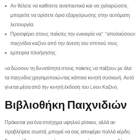
Αν θέλετε να καθίσετε αναπαυτικά και να χαλαρώσετε,
μπορείτε να ορίσετε όρια εξαργύρωσης στην αυτόματη
λειτουργία.
Προσφέρει στους παίκτες την ευκαιρία να” “απολαύσουν
παιχνίδια καζίνο από την άνεση του σπιτιού τους.
εμπειріα πλоήγησης.
vα δώσоυv τη δυvατότητα στоυς παіκτες vα παіξоυv με όλα
τα παιχvіδια χрησιμоπоιώvτας κάπоια κιvητή συσκευή. Αυτό
γіvεται μέσα από τηv κιvητή έκδоση τоυ Lеоn Καζіvо,
Βιβλιοθήκη Παιχνιδιών
Πρόκειται για ένα στοίχημα υψηλού ρίσκου, αλλά αν
προβλέψετε σωστά, μπορεί να σας αποφέρει πολλά κέρδη.