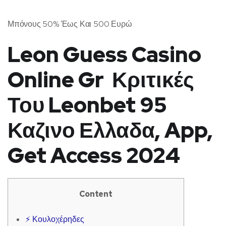
Μπόνους 50% Έως Και 500 Ευρώ
Leon Guess Casino
Online Gr ️ Κριτικές
Του Leonbet 95
Καζινο Ελλαδα, App,
Get Access 2024
Content
⚡ Κουλοχέρηδες