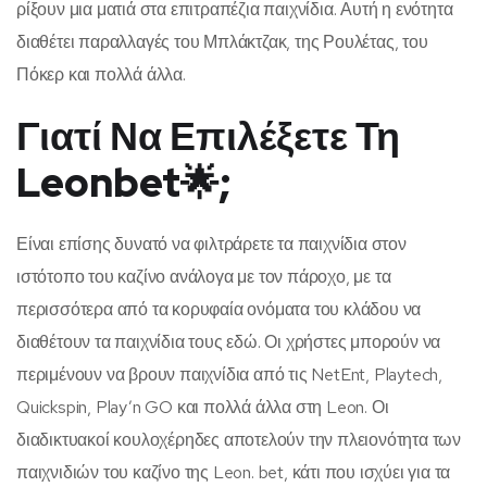
ρίξουν μια ματιά στα επιτραπέζια παιχνίδια. Αυτή η ενότητα
διαθέτει παραλλαγές του Μπλάκτζακ, της Ρουλέτας, του
Πόκερ και πολλά άλλα.
Γιατί Να Επιλέξετε Τη
Leonbet🌟;
Είναι επίσης δυνατό να φιλτράρετε τα παιχνίδια στον
ιστότοπο του καζίνο ανάλογα με τον πάροχο, με τα
περισσότερα από τα κορυφαία ονόματα του κλάδου να
διαθέτουν τα παιχνίδια τους εδώ. Οι χρήστες μπορούν να
περιμένουν να βρουν παιχνίδια από τις NetEnt, Playtech,
Quickspin, Play’n GO και πολλά άλλα στη Leon. Οι
διαδικτυακοί κουλοχέρηδες αποτελούν την πλειονότητα των
παιχνιδιών του καζίνο της Leon. bet, κάτι που ισχύει για τα