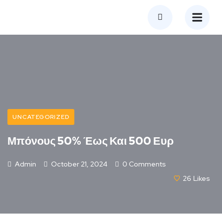
UNCATEGORIZED
Μπόνους 50% Έως Και 500 Ευρ
Admin
October 21, 2024
0 Comments
26
Likes