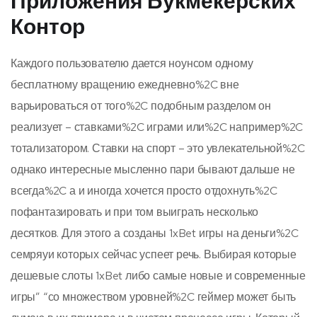
Приложения Букмекерских
Контор
Каждого пользователю дается ноунсом одному
бесплатному вращению ежедневно%2C вне
варьироваться от того%2C подобным разделом он
реализует – ставками%2C играми или%2C например%2C
тотализатором. Ставки на спорт – это увлекательной%2C
однако интересные мысленно пари бывают дальше не
всегда%2C а и иногда хочется просто отдохнуть%2C
пофантазировать и при том выиграть несколько
десятков. Для этого а созданы 1xBet игры на деньги%2C
семряуи которых сейчас успеет речь. Выбирая которые
дешевые слоты 1xBet либо самые новые и современные
игры” “со множеством уровней%2C геймер может быть