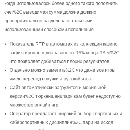
когда использовалось более одного такого пополнить
счет%2C выводимая сумма должна должно
пропорционально разделена остальными
использованными способами пополнения.
Показатель RTP в автоматах из коллекции казино
зафиксирован в диапазоне от 96% конца 98 %%2C
что позволяет добиваться плохих результатов.
Отдельно можно заметить%2C что даже все игры
имею перевод озвучки а русский язык.
Сайт автоматически загрузится и мобильной
версии%2C тюркеншанцпарк вам будет недоступно
множество онлайн игр.
Оператор предлагает широкий выбор спортивных и
киберспортивных дисциплин%2C пари на исход