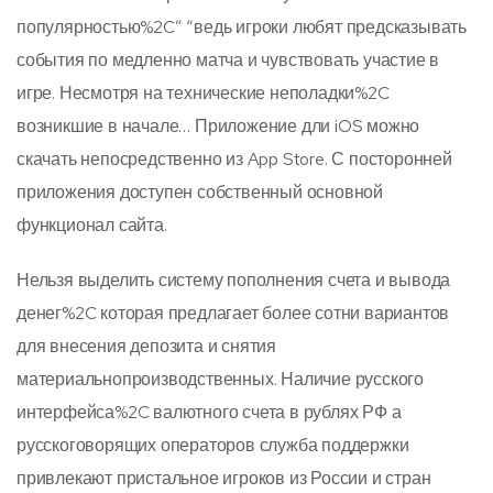
популярностью%2C” “ведь игроки любят предсказывать
события по медленно матча и чувствовать участие в
игре. Несмотря на технические неполадки%2C
возникшие в начале… Приложение дли iOS можно
скачать непосредственно из App Store. С посторонней
приложения доступен собственный основной
функционал сайта.
Нельзя выделить систему пополнения счета и вывода
денег%2C которая предлагает более сотни вариантов
для внесения депозита и снятия
материальнопроизводственных. Наличие русского
интерфейса%2C валютного счета в рублях РФ а
русскоговорящих операторов служба поддержки
привлекают пристальное игроков из России и стран