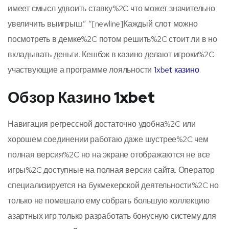
имеет смысл удвоить ставку%2C что может значительно
увеличить выигрыш.” “[newline]Каждый слот можно
посмотреть в демке%2C потом решить%2C стоит ли в но
вкладывать деньги. Кешбэк в казино делают игроки%2C
участвующие а программе лояльности
1xbet казино
.
Обзор Казино 1xbet
Навигация регрессной достаточно удобна%2C или
хорошем соединении работаю даже шустрее%2C чем
полная версия%2C но на экране отображаются не все
игры%2C доступные на полная версии сайта. Оператор
специализируется на букмекерской деятельности%2C но
только не помешало ему собрать большую коллекцию
азартных игр только разработать бонусную систему для