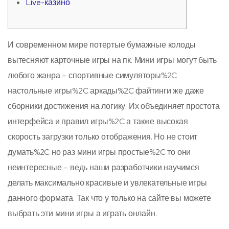
Live-казино
И современном мире потертые бумажные колоды
вытесняют карточные игры на пк. Мини игры могут быть
любого жанра – спортивные симуляторы%2C
настольные игры%2C аркады%2C файтинги же даже
сборники достижения на логику. Их объединяет простота
интерфейса и правил игры%2C а также высокая
скорость загрузки только отображения. Но не стоит
думать%2C но раз мини игры простые%2C то они
неинтересные – ведь наши разработчики научимся
делать максимально красивые и увлекательные игры
данного формата. Так что у только на сайте вы можете
выбрать эти мини игры а играть онлайн.