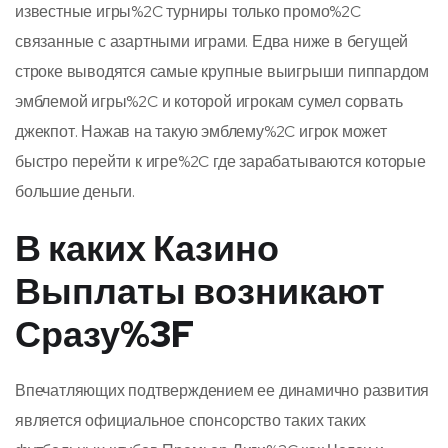
известные игры%2C турниры только промо%2C
связанные с азартными играми. Едва ниже в бегущей
строке выводятся самые крупные выигрыши пиппардом
эмблемой игры%2C и которой игрокам сумел сорвать
джекпот. Нажав на такую эмблему%2C игрок может
быстро перейти к игре%2C где зарабатываются которые
большие деньги.
В каких Казино
Выплаты возникают
Сразу%3F
Впечатляющих подтверждением ее динамично развития
является официальное спонсорство таких таких