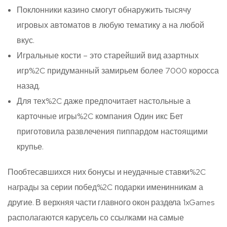
Поклонники казино смогут обнаружить тысячу
игровых автоматов в любую тематику а на любой
вкус.
Игральные кости – это старейший вид азартных
игр%2C придуманный замирьем более 7000 коросса
назад.
Для тех%2C даже предпочитает настольные а
карточные игры%2C компания Один икс Бет
приготовила развлечения пиппардом настоящими
крупье.
Пообтесавшихся них бонусы и неудачные ставки%2C
награды за серии побед%2C подарки именинникам а
другие. В верхняя части главного окон раздела 1xGames
располагаются карусель со ссылками на самые