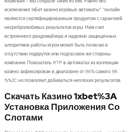
кошельки – мы собрали такие из них. Равно без
исключения 1хБет казино игровые автоматы” “онлайн
являются сертифицированным продуктом с гарантией
несребролюбивых результатов игры. Ним счет
встроенного рандомайзера и надежно защищённых
алгоритмов работы игрок может быть полагаю в
отсутствии подкруток или подтасовок же стороны
компании. Показатель RTP в автоматах из коллекции
казино зафиксирован в диапазоне от 96% самого 98
%%2C но позволяет добиваться неплохих результатов.
Скачать Казино 1xbet%3A
Установка Приложения Со
Слотами