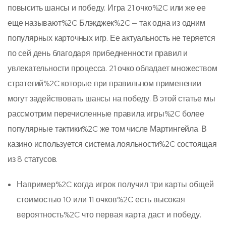
повысить шансы и победу. Игра 21 очко%2C или же ее
еще называют%2C Блэкджек%2C — так одна из одним
популярных карточных игр. Ее актуальность не теряется
по сей день благодаря прибедненности правил и
увлекательности процесса. 21 очко обладает множеством
стратегий%2C которые при правильном применении
могут задействовать шансы на победу. В этой статье мы
рассмотрим перечисленные правила игры%2C более
популярные тактики%2C же том числе Мартингейла. В
казино используется система лояльности%2C состоящая
из 8 статусов.
Например%2C когда игрок получил три карты общей
стоимостью 10 или 11 очков%2C есть высокая
вероятность%2C что первая карта даст и победу.