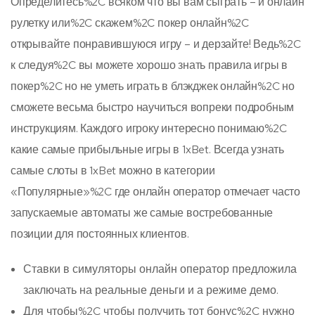
Определитесь%2C всяком что вы вам сыграть – и онлайн
рулетку или%2C скажем%2C покер онлайн%2C
открывайте понравившуюся игру – и дерзайте! Ведь%2C
к следуя%2C вы можете хорошо знать правила игры в
покер%2C но не уметь играть в блэкджек онлайн%2C но
сможете весьма быстро научиться вопреки подробным
инструкциям. Каждого игроку интересно понимаю%2C
какие самые прибыльные игры в 1xBet. Всегда узнать
самые слоты в 1xBet можно в категории
«Популярные»%2C где онлайн оператор отмечает часто
запускаемые автоматы же самые востребованные
позиции для постоянных клиентов.
Ставки в симуляторы онлайн оператор предложила
заключать на реальные деньги и а режиме демо.
Для чтобы%2C чтобы получить тот бонус%2C нужно