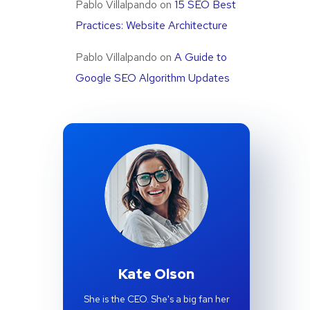
Pablo Villalpando
on
15 SEO Best
Practices: Website Architecture
Pablo Villalpando
on
A Guide to
Google SEO Algorithm Updates
Kate Olson
She is the CEO. She's a big fan her