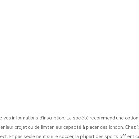
re vos informations d’inscription. La société recommend une option
er leur projet ou de limiter leur capacité à placer des london. Chez 
rect. Et pas seulement sur le soccer, la plupart des sports offrent c