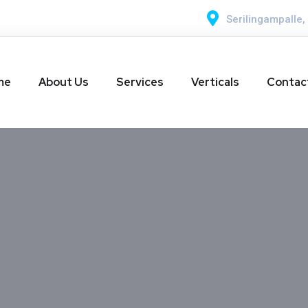
Serilingampalle
me
About Us
Services
Verticals
Contac