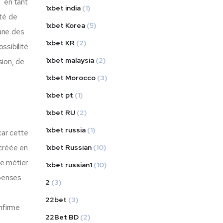
T en tant
1xbet india
(1)
ité de
1xbet Korea
(5)
’une des
1xbet KR
(2)
ssibilité
1xbet malaysia
(2)
sion, de
1xbet Morocco
(3)
1xbet pt
(1)
1xbet RU
(2)
1xbet russia
(1)
car cette
 créée en
1xbet Russian
(10)
le métier
1xbet russian1
(10)
mpenses
2
(3)
22bet
(3)
nfirme
22Bet BD
(2)