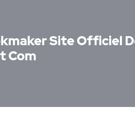
kmaker Site Officiel 
et Com