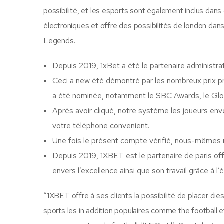
possibilité, et les esports sont également inclus dans
électroniques et offre des possibilités de london dans
Legends.
Depuis 2019, 1xBet a été le partenaire administrat
Ceci a new été démontré par les nombreux prix pr
a été nominée, notamment le SBC Awards, le Glob
Après avoir cliqué, notre système les joueurs en
votre téléphone convenient.
Une fois le présent compte vérifié, nous-mêmes me
Depuis 2019, 1XBET est le partenaire de paris off
envers l’excellence ainsi que son travail grâce à l’
“1XBET offre à ses clients la possibilité de placer di
sports les in addition populaires comme the football e