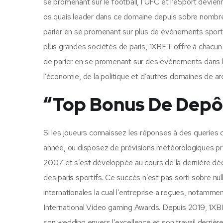
se promenant sur le football, l’UFC et l’eSport devien
os quais leader dans ce domaine depuis sobre nombreu
parier en se promenant sur plus de événements sportif
plus grandes sociétés de paris, 1XBET offre à chacun la
de parier en se promenant sur des événements dans le
l’économie, de la politique et d’autres domaines de ar
“Top Bonus De Depô
Si les joueurs connaissez les réponses à des querie
année, ou disposez de prévisions météorologiques pré
2007 et s’est développée au cours de la dernière déce
des paris sportifs. Ce succès n’est pas sorti sobre nul
internationales la cual l’entreprise a reçues, notamm
International Video gaming Awards. Depuis 2019, 1XBET
son wedding envers l’excellence et son travail derrière