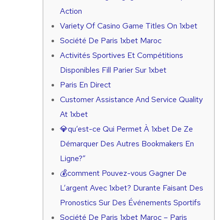
Action
Variety Of Casino Game Titles On 1xbet
Société De Paris 1xbet Maroc
Activités Sportives Et Compétitions
Disponibles Fill Parier Sur 1xbet
Paris En Direct
Customer Assistance And Service Quality
At 1xbet
💎qu’est-ce Qui Permet À 1xbet De Ze
Démarquer Des Autres Bookmakers En
Ligne?”
💰comment Pouvez-vous Gagner De
L’argent Avec 1xbet? Durante Faisant Des
Pronostics Sur Des Événements Sportifs
Société De Paris 1xbet Maroc – Paris