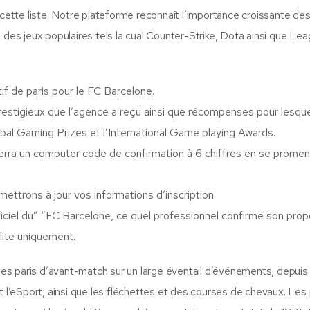
 cette liste. Notre plateforme reconnaît l’importance croissante de
 des jeux populaires tels la cual Counter-Strike, Dota ainsi que Le
if de paris pour le FC Barcelone.
estigieux que l’agence a reçu ainsi que récompenses pour lesquel
al Gaming Prizes et l’International Game playing Awards.
verra un computer code de confirmation à 6 chiffres en se promen
ttrons à jour vos informations d’inscription.
iciel du” “FC Barcelone, ce quel professionnel confirme son prop
élite uniquement.
eses paris d’avant-match sur un large éventail d’événements, depuis
t l’eSport, ainsi que les fléchettes et des courses de chevaux. Les 