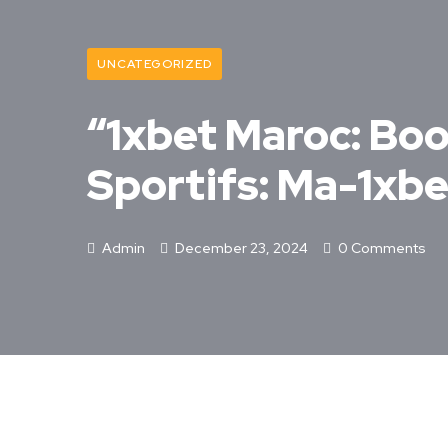
UNCATEGORIZED
“1xbet Maroc: Boo
Sportifs: Ma-1xb
Admin
December 23, 2024
0 Comments