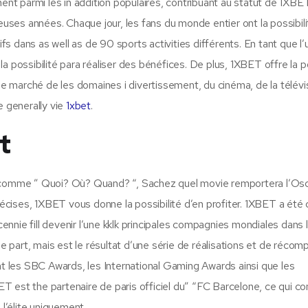
nent parmi les in addition populaires, contribuant au statut de 1XBE
ses années. Chaque jour, les fans du monde entier ont la possibil
s dans as well as de 90 sports activities différents. En tant que l
 possibilité para réaliser des bénéfices. De plus, 1XBET offre la po
 marché de les domaines i divertissement, du cinéma, de la télévi
e generally vie
1xbet
.
t
s comme ” Quoi? Où? Quand? “, Sachez quel movie remportera l’Os
cises, 1XBET vous donne la possibilité d’en profiter. 1XBET a été
nnie fill devenir l’une kklk principales compagnies mondiales dans 
le part, mais est le résultat d’une série de réalisations et de réco
ent les SBC Awards, les International Gaming Awards ainsi que les
 est the partenaire de paris officiel du” “FC Barcelone, ce qui co
 l’élite uniquement.