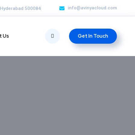
info@avinyacloud.com
, Hyderabad 500084
Get In Touch
t Us