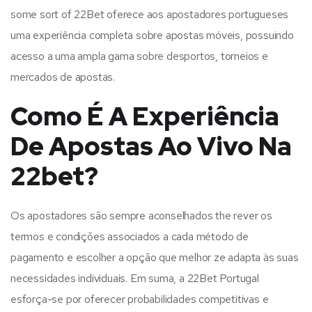
some sort of 22Bet oferece aos apostadores portugueses
uma experiência completa sobre apostas móveis, possuindo
acesso a uma ampla gama sobre desportos, torneios e
mercados de apostas.
Como É A Experiência
De Apostas Ao Vivo Na
22bet?
Os apostadores são sempre aconselhados the rever os
termos e condições associados a cada método de
pagamento e escolher a opção que melhor ze adapta às suas
necessidades individuais. Em suma, a 22Bet Portugal
esforça-se por oferecer probabilidades competitivas e