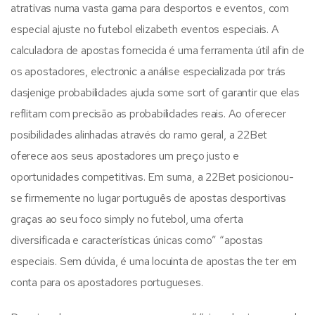
atrativas numa vasta gama para desportos e eventos, com
especial ajuste no futebol elizabeth eventos especiais. A
calculadora de apostas fornecida é uma ferramenta útil afin de
os apostadores, electronic a análise especializada por trás
dasjenige probabilidades ajuda some sort of garantir que elas
reflitam com precisão as probabilidades reais. Ao oferecer
posibilidades alinhadas através do ramo geral, a 22Bet
oferece aos seus apostadores um preço justo e
oportunidades competitivas. Em suma, a 22Bet posicionou-
se firmemente no lugar português de apostas desportivas
graças ao seu foco simply no futebol, uma oferta
diversificada e características únicas como” “apostas
especiais. Sem dúvida, é uma locuinta de apostas the ter em
conta para os apostadores portugueses.