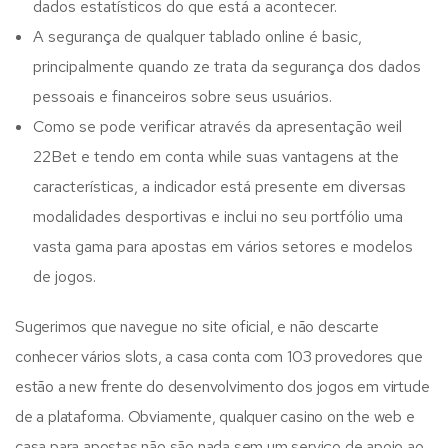
dados estatísticos do que está a acontecer.
A segurança de qualquer tablado online é basic,
principalmente quando ze trata da segurança dos dados
pessoais e financeiros sobre seus usuários.
Como se pode verificar através da apresentação weil
22Bet e tendo em conta while suas vantagens at the
características, a indicador está presente em diversas
modalidades desportivas e inclui no seu portfólio uma
vasta gama para apostas em vários setores e modelos
de jogos.
Sugerimos que navegue no site oficial, e não descarte
conhecer vários slots, a casa conta com 103 provedores que
estão a new frente do desenvolvimento dos jogos em virtude
de a plataforma. Obviamente, qualquer casino on the web e
casa para apostas não são nada sem um serviço de apoio ao