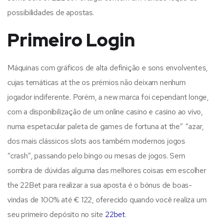
possibilidades de apostas.
Primeiro Login
Máquinas com gráficos de alta definição e sons envolventes,
cujas temáticas at the os prémios não deixam nenhum
jogador indiferente. Porém, a new marca foi cependant longe,
com a disponibilização de um online casino e casino ao vivo,
numa espetacular paleta de games de fortuna at the” “azar,
dos mais clássicos slots aos também modernos jogos
“crash”, passando pelo bingo ou mesas de jogos. Sem
sombra de dúvidas alguma das melhores coisas em escolher
the 22Bet para realizar a sua aposta é o bónus de boas-
vindas de 100% até € 122, oferecido quando você realiza um
seu primeiro depósito no site
22bet
.