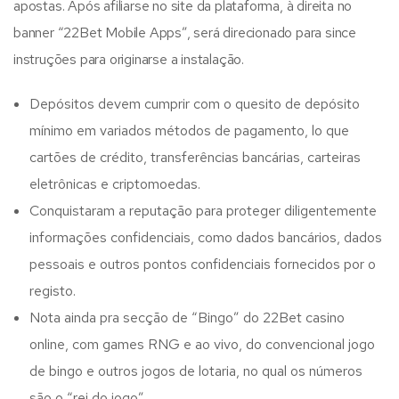
apostas. Após afiliarse no site da plataforma, à direita no
banner “22Bet Mobile Apps”, será direcionado para since
instruções para originarse a instalação.
Depósitos devem cumprir com o quesito de depósito
mínimo em variados métodos de pagamento, lo que
cartões de crédito, transferências bancárias, carteiras
eletrônicas e criptomoedas.
Conquistaram a reputação para proteger diligentemente
informações confidenciais, como dados bancários, dados
pessoais e outros pontos confidenciais fornecidos por o
registo.
Nota ainda pra secção de “Bingo” do 22Bet casino
online, com games RNG e ao vivo, do convencional jogo
de bingo e outros jogos de lotaria, no qual os números
são o “rei do jogo”.