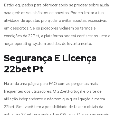
Estão equipados para oferecer apoio se precisar sobre ajuda
para gerir os seus hábitos de apostas. Podem limitar a tua
atividade de apostas pro ajudar a evitar apostas excessivas
em desportos. Se os jogadores violarem os termos e
condições da 22Bet, a plataforma poderá confiscar os lucro e
negar operating-system pedidos de levantamento.
Segurança E Licença
22bet Pt
Há ainda uma página para FAQ com as perguntas mais
frequentes dos utilizadores. O 22betPortugal é o site de
afiliação independente e não tem qualquer ligação à marca
22bet. Sim, você tem a possibilidade de fazer o obtain da
aplicação 22bet para android ou iOS, aqui. O apoio ao usuario