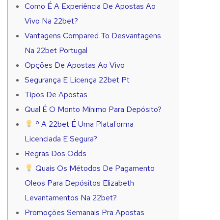
Como É A Experiência De Apostas Ao
Vivo Na 22bet?
Vantagens Compared To Desvantagens
Na 22bet Portugal
Opções De Apostas Ao Vivo
Segurança E Licença 22bet Pt
Tipos De Apostas
Qual É O Monto Mínimo Para Depósito?
º A 22bet É Uma Plataforma
Licenciada E Segura?
Regras Dos Odds
Quais Os Métodos De Pagamento
Oleos Para Depósitos Elizabeth
Levantamentos Na 22bet?
Promoções Semanais Pra Apostas