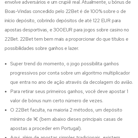
envolve adversários e um crupiê real. Atualmente, u bónus de
Boas-Vindas concedido pelo 22Bet é de 100% sobre o de
início depósito, cobrindo depósitos de até 122 EUR para
apostas desportivas, e 300EUR para jogos sobre casino no
22Bet. 22Bet tem bem mais a proporcionar do que títulos e
possibilidades sobre ganhos e lazer.
Super trend do momento, o jogo possibilita ganhos
progressivos por conta sobre um algoritmo multiplicador
que entra no ano de ação através da decolagem do avião.
Para retirar seus primeiros ganhos, você deve apostar 1
valor de bónus num certo número de vezes.
O 22Bet faculta, na maioria 2 métodos, um depósito
mínimo de 1€ (bem abaixo dieses principais casas de
apostas a proceder em Portugal).
Aqui, além de apostas simples tradicionais, existem