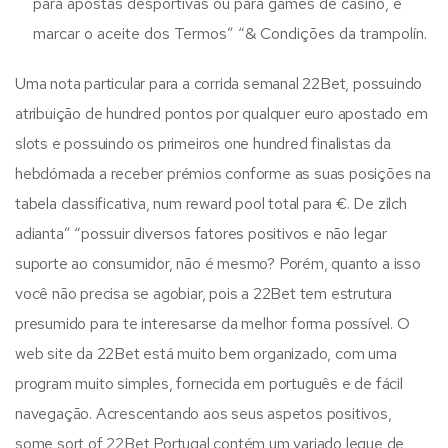
para apostas desportivas ou para games de casino, e
marcar o aceite dos Termos” “& Condições da trampolín.
Uma nota particular para a corrida semanal 22Bet, possuindo
atribuição de hundred pontos por qualquer euro apostado em
slots e possuindo os primeiros one hundred finalistas da
hebdómada a receber prémios conforme as suas posições na
tabela classificativa, num reward pool total para €. De zilch
adianta” “possuir diversos fatores positivos e não legar
suporte ao consumidor, não é mesmo? Porém, quanto a isso
você não precisa se agobiar, pois a 22Bet tem estrutura
presumido para te interesarse da melhor forma possível. O
web site da 22Bet está muito bem organizado, com uma
program muito simples, fornecida em português e de fácil
navegação. Acrescentando aos seus aspetos positivos,
some sort of 22Bet Portugal contém um variado leque de