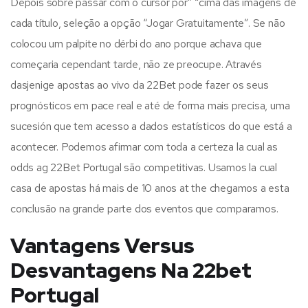
Depois sobre passar com o cursor por” “cima das imagens de
cada título, seleção a opção “Jogar Gratuitamente”. Se não
colocou um palpite no dérbi do ano porque achava que
começaria cependant tarde, não ze preocupe. Através
dasjenige apostas ao vivo da 22Bet pode fazer os seus
prognósticos em pace real e até de forma mais precisa, uma
sucesión que tem acesso a dados estatísticos do que está a
acontecer. Podemos afirmar com toda a certeza la cual as
odds ag 22Bet Portugal são competitivas. Usamos la cual
casa de apostas há mais de 10 anos at the chegamos a esta
conclusão na grande parte dos eventos que comparamos.
Vantagens Versus
Desvantagens Na 22bet
Portugal