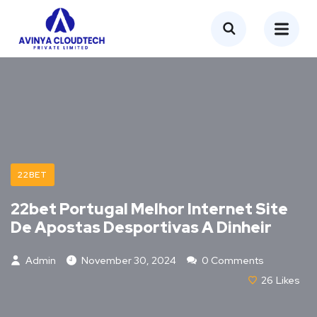
22BET
22bet Portugal Melhor Internet Site
De Apostas Desportivas A Dinheir
Admin
November 30, 2024
0 Comments
26
Likes