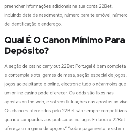
preencher informações adicionais na sua conta 22Bet,
incluindo data de nascimento, número para telemóvel, número
de identificação e endereço.
Qual É O Canon Mínimo Para
Depósito?
A seção de casino carry out 22Bet Portugal é bem completa
e contempla slots, games de mesa, seção especial de jogos,
jogos ao palpitante e online, electronic tudo o néanmoins que
um online casino pode oferecer. Os odds são fixos nas
apostas on the web, e sofrem flutuações nas apostas ao vivo.
Os chances oferecidos pelo 22Bet são sempre competitivos
quando compardos aos praticados no lugar. Embora o 22Bet
ofereça uma gama de opções” “sobre pagamento, existem