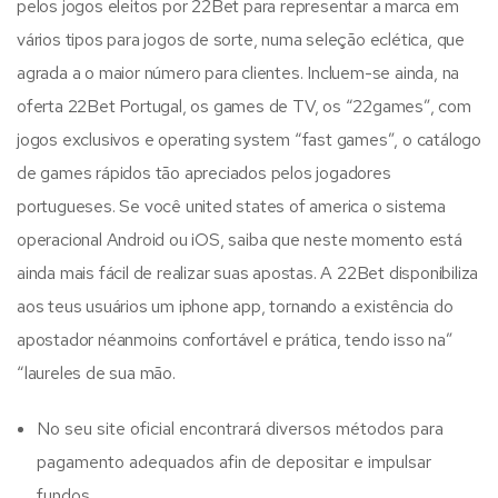
pelos jogos eleitos por 22Bet para representar a marca em
vários tipos para jogos de sorte, numa seleção eclética, que
agrada a o maior número para clientes. Incluem-se ainda, na
oferta 22Bet Portugal, os games de TV, os “22games”, com
jogos exclusivos e operating system “fast games”, o catálogo
de games rápidos tão apreciados pelos jogadores
portugueses. Se você united states of america o sistema
operacional Android ou iOS, saiba que neste momento está
ainda mais fácil de realizar suas apostas. A 22Bet disponibiliza
aos teus usuários um iphone app, tornando a existência do
apostador néanmoins confortável e prática, tendo isso na”
“laureles de sua mão.
No seu site oficial encontrará diversos métodos para
pagamento adequados afin de depositar e impulsar
fundos.