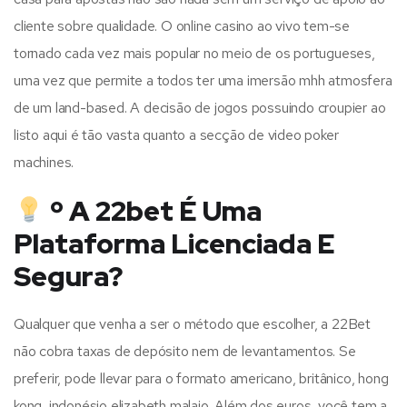
cliente sobre qualidade. O online casino ao vivo tem-se
tornado cada vez mais popular no meio de os portugueses,
uma vez que permite a todos ter uma imersão mhh atmosfera
de um land-based. A decisão de jogos possuindo croupier ao
listo aqui é tão vasta quanto a secção de video poker
machines.
º A 22bet É Uma
Plataforma Licenciada E
Segura?
Qualquer que venha a ser o método que escolher, a 22Bet
não cobra taxas de depósito nem de levantamentos. Se
preferir, pode llevar para o formato americano, britânico, hong
kong, indonésio elizabeth malaio. Além dos euros, você tem a