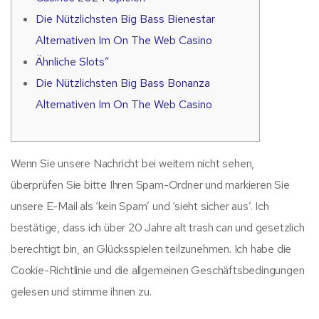
Die Nützlichsten Big Bass Bienestar
Alternativen Im On The Web Casino
Ähnliche Slots”
Die Nützlichsten Big Bass Bonanza
Alternativen Im On The Web Casino
Wenn Sie unsere Nachricht bei weitem nicht sehen,
überprüfen Sie bitte Ihren Spam-Ordner und markieren Sie
unsere E-Mail als ‘kein Spam’ und ‘sieht sicher aus’. Ich
bestätige, dass ich über 20 Jahre alt trash can und gesetzlich
berechtigt bin, an Glücksspielen teilzunehmen. Ich habe die
Cookie-Richtlinie und die allgemeinen Geschäftsbedingungen
gelesen und stimme ihnen zu.