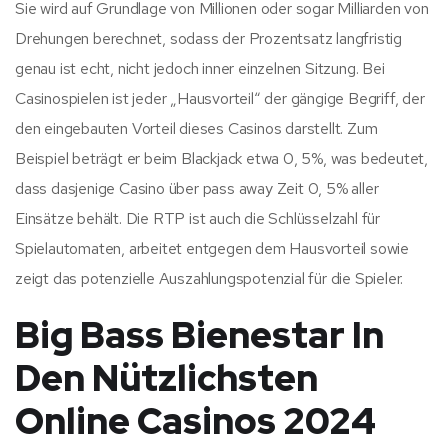
Sie wird auf Grundlage von Millionen oder sogar Milliarden von
Drehungen berechnet, sodass der Prozentsatz langfristig
genau ist echt, nicht jedoch inner einzelnen Sitzung. Bei
Casinospielen ist jeder „Hausvorteil“ der gängige Begriff, der
den eingebauten Vorteil dieses Casinos darstellt. Zum
Beispiel beträgt er beim Blackjack etwa 0, 5%, was bedeutet,
dass dasjenige Casino über pass away Zeit 0, 5% aller
Einsätze behält. Die RTP ist auch die Schlüsselzahl für
Spielautomaten, arbeitet entgegen dem Hausvorteil sowie
zeigt das potenzielle Auszahlungspotenzial für die Spieler.
Big Bass Bienestar In
Den Nützlichsten
Online Casinos 2024