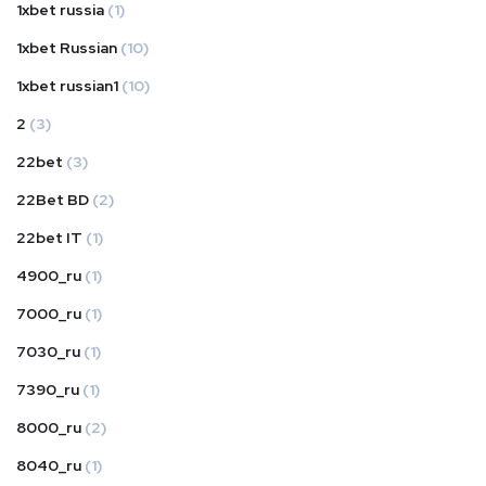
1xbet russia
(1)
1xbet Russian
(10)
1xbet russian1
(10)
2
(3)
22bet
(3)
22Bet BD
(2)
22bet IT
(1)
4900_ru
(1)
7000_ru
(1)
7030_ru
(1)
7390_ru
(1)
8000_ru
(2)
8040_ru
(1)