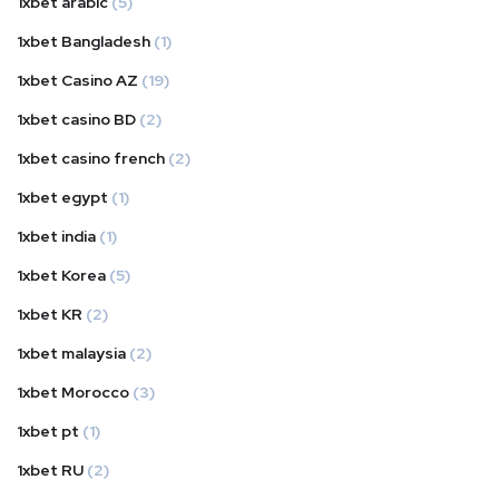
1xbet arabic
(5)
1xbet Bangladesh
(1)
1xbet Casino AZ
(19)
1xbet casino BD
(2)
1xbet casino french
(2)
1xbet egypt
(1)
1xbet india
(1)
1xbet Korea
(5)
1xbet KR
(2)
1xbet malaysia
(2)
1xbet Morocco
(3)
1xbet pt
(1)
1xbet RU
(2)