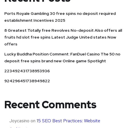
Ports Royale Gambling 30 free spins no deposit required
establishment Incentives 2025
8 Greatest Totally free Revolves No-deposit Also offers all
fruits hd slot free spins Latest Judge United states Now
offers
Lucky Buddha Position Comment: FanDuel Casino The 50 no
deposit free spins brand new Online game Spotlight
223492431738953936
924296451738949822
Recent Comments
Joycasino
on
15 SEO Best Practices: Website