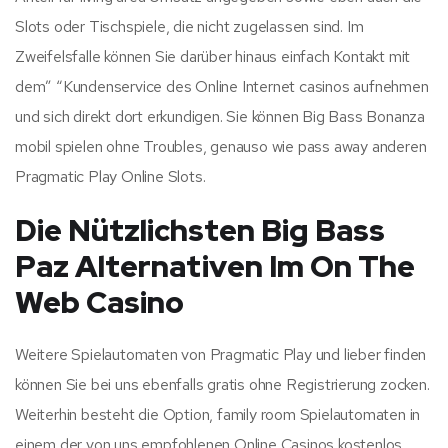
Slots oder Tischspiele, die nicht zugelassen sind. Im
Zweifelsfalle können Sie darüber hinaus einfach Kontakt mit
dem” “Kundenservice des Online Internet casinos aufnehmen
und sich direkt dort erkundigen. Sie können Big Bass Bonanza
mobil spielen ohne Troubles, genauso wie pass away anderen
Pragmatic Play Online Slots.
Die Nützlichsten Big Bass
Paz Alternativen Im On The
Web Casino
Weitere Spielautomaten von Pragmatic Play und lieber finden
können Sie bei uns ebenfalls gratis ohne Registrierung zocken.
Weiterhin besteht die Option, family room Spielautomaten in
einem der von uns empfohlenen Online Casinos kostenlos