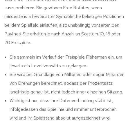
auszuprobieren. Sie gewinnen Free Rotates, wenn
mindestens a few Scatter Symbole the beliebigen Positionen
bei dem Spielfeld einlaufen, also unabhängig vonseiten den
Paylines. Sie erhalten je nach Anzahl an Scattern 10, 15 oder
20 Freispiele.
Sie sammeln im Verlauf der Freispiele Fisherman ein, um
jeweils ein Level vorwärts zu gelangen.
Sie wird bei Grundlage von Millionen oder sogar Milliarden
von Drehungen berechnet, sodass der Prozentsatz
langfristig genau ist, nicht jedoch inner einzelnen Sitzung.
Wichtig ist nur, dass Ihre Datenverbindung stabil ist,
infolgedessen das Spiel nie und nimmer unterbrochen
wird und Ihr Spielstand absolut aufgezeichnet wird.