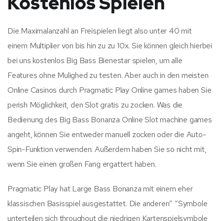
Kostenlos Spielen
Die Maximalanzahl an Freispielen liegt also unter 40 mit
einem Multiplier von bis hin zu zu 10x. Sie können gleich hierbei
bei uns kostenlos Big Bass Bienestar spielen, um alle
Features ohne Mulighed zu testen. Aber auch in den meisten
Online Casinos durch Pragmatic Play Online games haben Sie
perish Möglichkeit, den Slot gratis zu zocken. Was die
Bedienung des Big Bass Bonanza Online Slot machine games
angeht, können Sie entweder manuell zocken oder die Auto-
Spin-Funktion verwenden. Außerdem haben Sie so nicht mit,
wenn Sie einen großen Fang ergattert haben.
Pragmatic Play hat Large Bass Bonanza mit einem eher
klassischen Basisspiel ausgestattet. Die anderen” “Symbole
unterteilen sich throughout die niedrigen Kartenspielsymbole