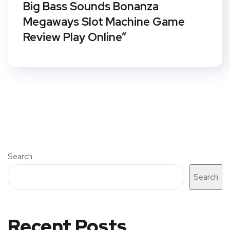
Big Bass Sounds Bonanza
Megaways Slot Machine Game
Review Play Online”
Search
Search
Recent Posts