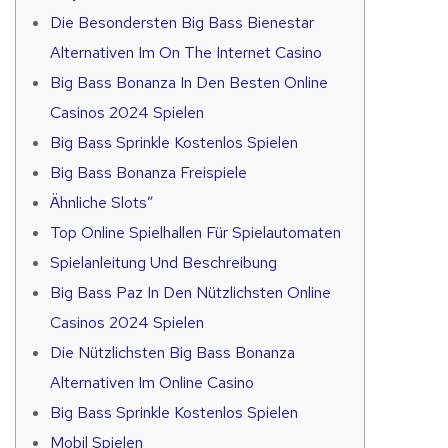
Die Besondersten Big Bass Bienestar
Alternativen Im On The Internet Casino
Big Bass Bonanza In Den Besten Online
Casinos 2024 Spielen
Big Bass Sprinkle Kostenlos Spielen
Big Bass Bonanza Freispiele
Ähnliche Slots”
Top Online Spielhallen Für Spielautomaten
Spielanleitung Und Beschreibung
Big Bass Paz In Den Nützlichsten Online
Casinos 2024 Spielen
Die Nützlichsten Big Bass Bonanza
Alternativen Im Online Casino
Big Bass Sprinkle Kostenlos Spielen
Mobil Spielen