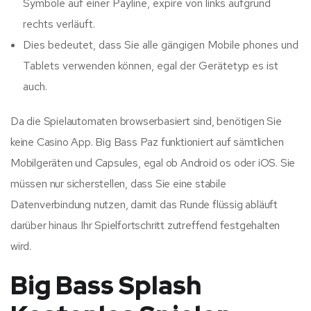
Symbole auf einer Payline, expire von links aufgrund
rechts verläuft.
Dies bedeutet, dass Sie alle gängigen Mobile phones und
Tablets verwenden können, egal der Gerätetyp es ist
auch.
Da die Spielautomaten browserbasiert sind, benötigen Sie
keine Casino App. Big Bass Paz funktioniert auf sämtlichen
Mobilgeräten und Capsules, egal ob Android os oder iOS. Sie
müssen nur sicherstellen, dass Sie eine stabile
Datenverbindung nutzen, damit das Runde flüssig abläuft
darüber hinaus Ihr Spielfortschritt zutreffend festgehalten
wird.
Big Bass Splash