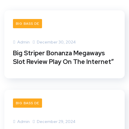
BIG BASS DE
Admin
December 30, 2024
Big Striper Bonanza Megaways
Slot Review Play On The Internet”
BIG BASS DE
Admin
December 29, 2024