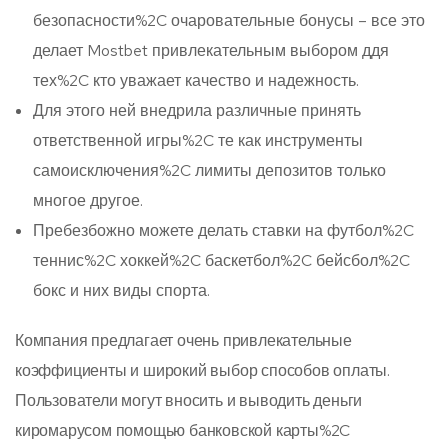
безопасности%2C очаровательные бонусы – все это
делает Mostbet привлекательным выбором ддя
тех%2C кто уважает качество и надежность.
Для этого ней внедрила различные принять
ответственной игры%2C те как инструменты
самоисключения%2C лимиты депозитов только
многое другое.
Пребезбожно можете делать ставки на футбол%2C
теннис%2C хоккей%2C баскетбол%2C бейсбол%2C
бокс и них виды спорта.
Компания предлагает очень привлекательные
коэффициенты и широкий выбор способов оплаты.
Пользователи могут вносить и выводить деньги
киромарусом помощью банковской карты%2C