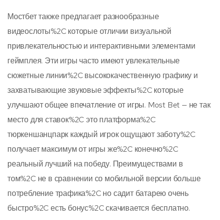
Мостбет также предлагает разнообразные
видеослоты%2C которые отличии визуальной
привлекательностью и интерактивными элементами
геймплея. Эти игры часто имеют увлекательные
сюжетные линии%2C высококачественную графику и
захватывающие звуковые эффекты%2C которые
улучшают общее впечатление от игры. Most Bet — не так
место для ставок%2C это платформа%2C
тюркеншанцпарк каждый игрок ощущают заботу%2C
получает максимум от игры же%2C конечно%2C
реальный лучший на победу. Преимуществами в
том%2C не в сравнении со мобильной версии больше
потребление трафика%2C но садит батарею очень
быстро%2C есть бонус%2C скачивается бесплатно.