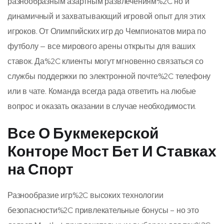
разнообразным азартным развлечениям%2C но и
динамичный и захватывающий игровой опыт для этих
игроков. От Олимпийских игр до Чемпионатов мира по
футболу — все мирового арены открыты для ваших
ставок. Да%2C клиенты могут мгновенно связаться со
службы поддержки по электронной почте%2C телефону
или в чате. Команда всегда рада ответить на любые
вопрос и оказать оказании в случае необходимости.
Все О Букмекерской
Конторе Мост Бет И Ставках
на Спорт
Разнообразие игр%2C высоких технологии
безопасности%2C привлекательные бонусы – но это