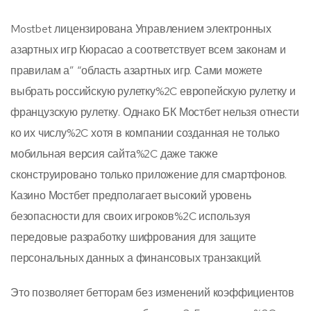
Mostbet лицензирована Управлением электронных
азартных игр Кюрасао а соответствует всем законам и
правилам а” “область азартных игр. Сами можете
выбрать российскую рулетку%2C европейскую рулетку и
французскую рулетку. Однако БК Мостбет нельзя отнести
ко их числу%2C хотя в компании созданная не только
мобильная версия сайта%2C даже также
сконструировано только приложение для смартфонов.
Казино Мостбет предполагает высокий уровень
безопасности для своих игроков%2C используя
передовые разработку шифрования для защите
персональных данных а финансовых транзакций.
Это позволяет бетторам без изменений коэффициентов