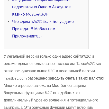
недостаточно Одного Аккаунта в
Казино Mostbet%3F
Что сделать%2C Если Бонус даже
Приходит В Мобильном
Приложении%3F
У легальной версии только один адрес сайта%2C и
рекомендовано пользоваться только им. Также%2C как
оказалось указано выше%2C а нелегальной версии
mostbet. com разрешено заводить счета в таких валютах.
Многие игровые автоматы Мостбет оснащены
бонусными функциями%2C они добавляют
дополнительный уровню волнения и потенциального
выигрыша. Эти бонусные функции могут включать