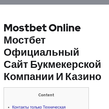
Mostbet Online
Мостбет
Официальный
Сайт Букмекерской
Компании И Казино
Content
Контакты только Техническая