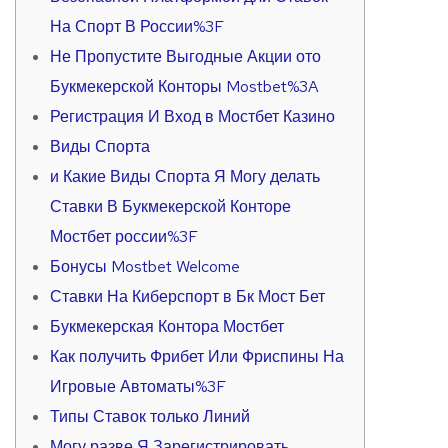
На Спорт В России%3F
Не Пропустите Выгодные Акции ото
Букмекерской Конторы Mostbet%3A
Регистрация И Вход в Мостбет Казино
Виды Спорта
и Какие Виды Спорта Я Могу делать
Ставки В Букмекерской Конторе
Мостбет россии%3F
Бонусы Mostbet Welcome
Ставки На Киберспорт в Бк Мост Бет
Букмекерская Контора Мостбет
Как получить Фрибет Или Фриспины На
Игровые Автоматы%3F
Типы Ставок только Линий
Могу разве Я Зарегистрировать