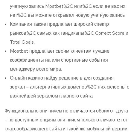
учетную запись Mostbet%2C или%2C если ее вас их
нет%2C вы можете открывал новую учетную запись.
Компания также предлагает широкий спектр
рынков%2C самых как гандикапы%2C Correct Score и
Total Goals.
Mostbet предлагает своим клиентам лучшие
коэффициенты на или спортивные события
менаджеру всего мира.
Онлайн казино найду решение в для создания
зеркал – альтернативных доменов%2C них склеены с
важнейшей зеркалом главного сайта.
Функционально они ничем не отличаются обоих от друга
– по доступным опциям они ничем только отличаются от
классообразующего сайта и такой же мобильной версии.