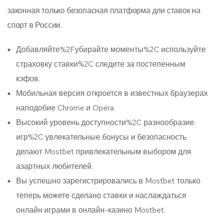
законная только безопасная платформа дли ставок на
спорт в России.
Добавляйте%2Fубирайте моменты%2C используйте
страховку ставки%2C следите за постепенным
кэфов.
Мобильная версия откроется в известных браузерах
наподобие Chrome и Opera.
Высокий уровень доступности%2C разнообразие
игр%2C увлекательные бонусы и безопасность
делают Mostbet привлекательным выбором для
азартных любителей.
Вы успешно зарегистрировались в Mostbet только
теперь можете сделано ставки и наслаждаться
онлайн играми в онлайн-казино Mostbet.