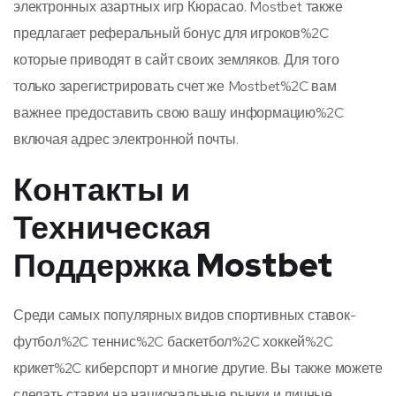
электронных азартных игр Кюрасао. Mostbet также
предлагает реферальный бонус для игроков%2C
которые приводят в сайт своих земляков. Для того
только зарегистрировать счет же Mostbet%2C вам
важнее предоставить свою вашу информацию%2C
включая адрес электронной почты.
Контакты и
Техническая
Поддержка Mostbet
Среди самых популярных видов спортивных ставок-
футбол%2C теннис%2C баскетбол%2C хоккей%2C
крикет%2C киберспорт и многие другие. Вы также можете
сделать ставки на национальные рынки и личные