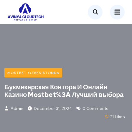
MOSTBET OZBEKISTONDA
Букмекерская Контора И Онлайн
Казино Mostbet%3A Лучший выбора
Admin
December 31, 2024
0 Comments
21
Likes