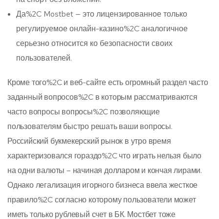
Да%2C Mostbet — это лицензированное только
регулируемое онлайн-казино%2C аналогичное
серьезно относится ко безопасности своих
пользователей.
Кроме того%2C и веб-сайте есть огромный раздел часто
заданный вопросов%2C в которым рассматриваются
часто вопросы вопросы%2C позволяющие
пользователям быстро решать ваши вопросы.
Российский букмекерский рынок в утро время
характеризовался гораздо%2C что играть нельзя было
на одни валюты – начиная долларом и кончая лирами.
Однако легализация игорного бизнеса ввела жесткое
правило%2C согласно которому пользователи может
иметь только рублевый счет в БК. Мостбет тоже