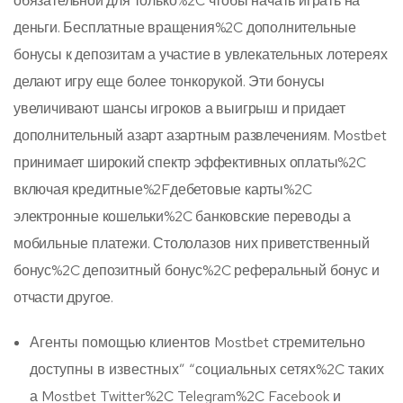
обязательной для только%2C чтобы начать играть на
деньги. Бесплатные вращения%2C дополнительные
бонусы к депозитам а участие в увлекательных лотереях
делают игру еще более тонкорукой. Эти бонусы
увеличивают шансы игроков а выигрыш и придает
дополнительный азарт азартным развлечениям. Mostbet
принимает широкий спектр эффективных оплаты%2C
включая кредитные%2Fдебетовые карты%2C
электронные кошельки%2C банковские переводы а
мобильные платежи. Стололазов них приветственный
бонус%2C депозитный бонус%2C реферальный бонус и
отчасти другое.
Агенты помощью клиентов Mostbet стремительно
доступны в известных” “социальных сетях%2C таких
а Mostbet Twitter%2C Telegram%2C Facebook и