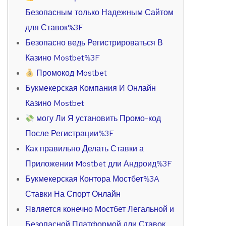
Безопасным только Надежным Сайтом
для Ставок%3F
Безопасно ведь Регистрироваться В
Казино Mostbet%3F
Промокод Mostbet
Букмекерская Компания И Онлайн
Казино Mostbet
могу Ли Я установить Промо-код
После Регистрации%3F
Как правильно Делать Ставки а
Приложении Mostbet дли Андроид%3F
Букмекерская Контора Мостбет%3A
Ставки На Спорт Онлайн
Является конечно Мостбет Легальной и
Безопасной Платформой дли Ставок