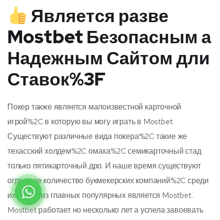
Является разве
Mostbet Безопасным а
Надежным Сайтом дли
Ставок%3F
Покер также является малоизвестной карточной
игрой%2C в которую вы могу играть в Mostbet.
Существуют различные вида покера%2C такие же
техасский холдем%2C омаха%2C семикарточный стад
только пятикарточный дро. И наше время существуют
огромное количество букмекерских компаний%2C среди
их одной из главных популярных является Mostbet.
Mostbet работает но несколько лет а успела завоевать