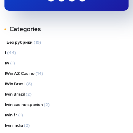
Categories
! Без рубрики
(19)
1
(44)
1w
(1)
1Win AZ Casino
(14)
1Win Brasil
(8)
1win Brazil
(2)
1win casino spanish
(2)
1win fr
(1)
1win India
(2)