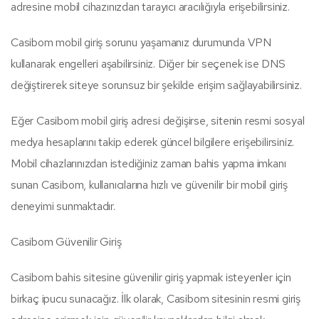
adresine mobil cihazınızdan tarayıcı aracılığıyla erişebilirsiniz.
Casibom mobil giriş sorunu yaşamanız durumunda VPN
kullanarak engelleri aşabilirsiniz. Diğer bir seçenek ise DNS
değiştirerek siteye sorunsuz bir şekilde erişim sağlayabilirsiniz.
Eğer Casibom mobil giriş adresi değişirse, sitenin resmi sosyal
medya hesaplarını takip ederek güncel bilgilere erişebilirsiniz.
Mobil cihazlarınızdan istediğiniz zaman bahis yapma imkanı
sunan Casibom, kullanıcılarına hızlı ve güvenilir bir mobil giriş
deneyimi sunmaktadır.
Casibom Güvenilir Giriş
Casibom bahis sitesine güvenilir giriş yapmak isteyenler için
birkaç ipucu sunacağız. İlk olarak, Casibom sitesinin resmi giriş