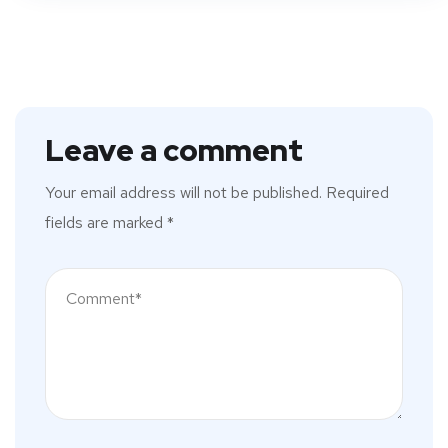
Leave a comment
Your email address will not be published.
Required
fields are marked
*