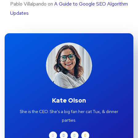
Pablo Villalpando
on
A Guide to Google SEO Algorithm
Updates
Kate Olson
She is the CEO. She's a big fan her cat Tux, & dinner
parties.