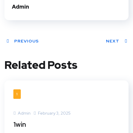
t
Admin
PREVIOUS
NEXT
Related Posts
1
Admin
February 3, 2025
1win