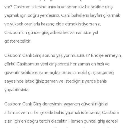
var? Casibom sitesine anında ve sorunsuz bir şekilde giriş
yapmak için doğru yerdesiniz. Canlı bahislerin keyfini çıkarmak
ve yüksek oranlarla kazanç elde etmek istiyorsanız,
Casibom’un güncel giriş adresi her zaman size yol
gösterecektir.
Casibom Canlı Giriş sorunu yaşıyor musunuz? Endişelenmeyin,
çünkü Casibom’un yeni giriş adresi her zaman en hızlı ve
güvenilir şekilde erişime açıktır. Sitenin mobil giriş seçeneği
sayesinde istediğiniz zaman ve istediğiniz yerde bahis
yapabilirsiniz.
Casibom Canlı Giriş deneyimini yaşarken güvenilirliğinizi
artırmak ve hızlı bir şekilde bahis yapmak isterseniz, Casibom
sizin için en doğru tercih olacaktır. Hemen güncel giriş adresi