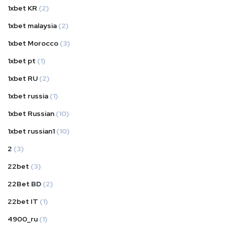
1xbet KR
(2)
1xbet malaysia
(2)
1xbet Morocco
(3)
1xbet pt
(1)
1xbet RU
(2)
1xbet russia
(1)
1xbet Russian
(10)
1xbet russian1
(10)
2
(3)
22bet
(3)
22Bet BD
(2)
22bet IT
(1)
4900_ru
(1)