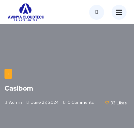
1
Casibom
Admin
June 27, 2024
0 Comments
33
Likes