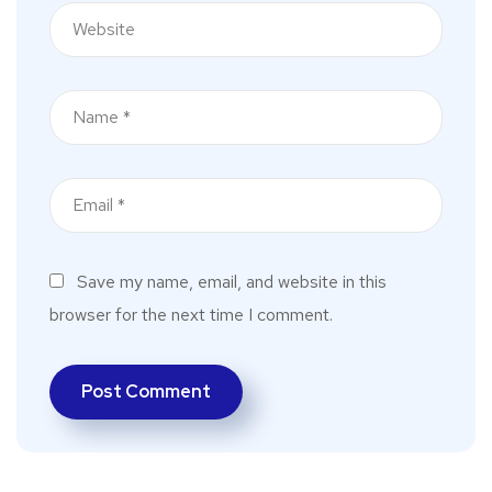
Save my name, email, and website in this
browser for the next time I comment.