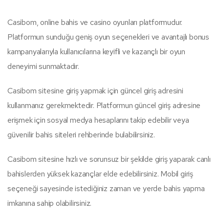
Casibom, online bahis ve casino oyunları platformudur.
Platformun sunduğu geniş oyun seçenekleri ve avantajlı bonus
kampanyalarıyla kullanıcılarına keyifli ve kazançlı bir oyun
deneyimi sunmaktadır.
Casibom sitesine giriş yapmak için güncel giriş adresini
kullanmanız gerekmektedir. Platformun güncel giriş adresine
erişmek için sosyal medya hesaplarını takip edebilir veya
güvenilir bahis siteleri rehberinde bulabilirsiniz.
Casibom sitesine hızlı ve sorunsuz bir şekilde giriş yaparak canlı
bahislerden yüksek kazançlar elde edebilirsiniz. Mobil giriş
seçeneği sayesinde istediğiniz zaman ve yerde bahis yapma
imkanına sahip olabilirsiniz.