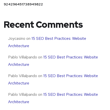
924296451738949822
Recent Comments
Joycasino
on
15 SEO Best Practices: Website
Architecture
Pablo Villalpando
on
15 SEO Best Practices: Website
Architecture
Pablo Villalpando
on
15 SEO Best Practices: Website
Architecture
Pablo Villalpando
on
15 SEO Best Practices: Website
Architecture