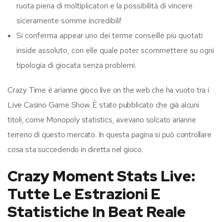
ruota piena di moltiplicatori e la possibilità di vincere
siceramente somme incredibili!
Si conferma appear uno dei terme conseillé più quotati
inside assoluto, con elle quale poter scommettere su ogni
tipologia di giocata senza problemi.
Crazy Time è arianne gioco live on the web che ha vuoto tra i
Live Casino Game Show. È stato pubblicato che già alcuni
titoli, come Monopoly statistics, avevano solcato arianne
terreno di questo mercato. In questa pagina si può controllare
cosa sta succedendo in diretta nel gioco.
Crazy Moment Stats Live:
Tutte Le Estrazioni E
Statistiche In Beat Reale