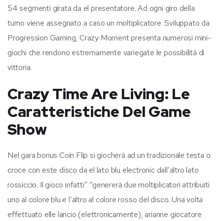
54 segmenti girata da el presentatore. Ad ogni giro della
turno viene assegnato a caso un moltiplicatore. Sviluppato da
Progression Gaming, Crazy Moment presenta numerosi mini-
giochi che rendono estremamente variegate le possibilità di
vittoria.
Crazy Time Are Living: Le
Caratteristiche Del Game
Show
Nel gara bonus Coin Flip si giocherà ad un tradizionale testa o
croce con este disco da el lato blu electronic dall’altro lato
rossiccio. Il gioco infatti” “genererà due moltiplicatori attribuiti
uno al colore blu e l’altro al colore rosso del disco. Una volta
effettuato elle lancio (elettronicamente), arianne giocatore