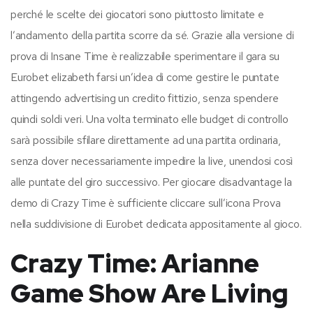
perché le scelte dei giocatori sono piuttosto limitate e
l’andamento della partita scorre da sé. Grazie alla versione di
prova di Insane Time è realizzabile sperimentare il gara su
Eurobet elizabeth farsi un’idea di come gestire le puntate
attingendo advertising un credito fittizio, senza spendere
quindi soldi veri. Una volta terminato elle budget di controllo
sarà possibile sfilare direttamente ad una partita ordinaria,
senza dover necessariamente impedire la live, unendosi così
alle puntate del giro successivo. Per giocare disadvantage la
demo di Crazy Time è sufficiente cliccare sull’icona Prova
nella suddivisione di Eurobet dedicata appositamente al gioco.
Crazy Time: Arianne
Game Show Are Living