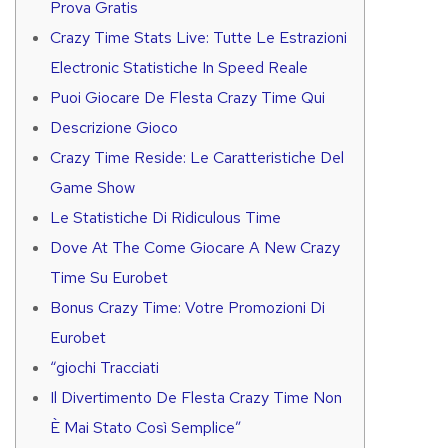
Prova Gratis
Crazy Time Stats Live: Tutte Le Estrazioni
Electronic Statistiche In Speed Reale
Puoi Giocare De Flesta Crazy Time Qui
Descrizione Gioco
Crazy Time Reside: Le Caratteristiche Del
Game Show
Le Statistiche Di Ridiculous Time
Dove At The Come Giocare A New Crazy
Time Su Eurobet
Bonus Crazy Time: Votre Promozioni Di
Eurobet
“giochi Tracciati
Il Divertimento De Flesta Crazy Time Non
È Mai Stato Così Semplice”