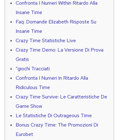
Confronta I Numeri Within Ritardo Alla
Insane Time
Faq: Domande Elizabeth Risposte Su
Insane Time
Crazy Time Statistiche Live
Crazy Time Demo: La Versione Di Prova
Gratis
“giochi Tracciati
Confronta I Numeri In Ritardo Alla
Ridiculous Time
Crazy Time Survive: Le Caratteristiche De
Game Show
Le Statistiche Di Outrageous Time
Bonus Crazy Time: The Promozioni Di
Eurobet