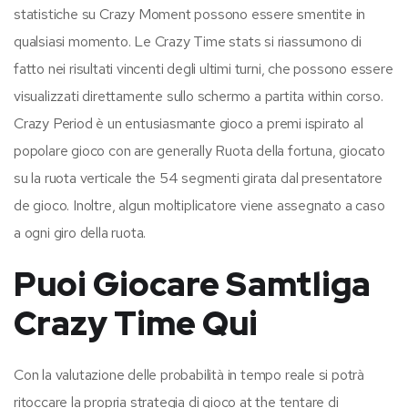
statistiche su Crazy Moment possono essere smentite in
qualsiasi momento. Le Crazy Time stats si riassumono di
fatto nei risultati vincenti degli ultimi turni, che possono essere
visualizzati direttamente sullo schermo a partita within corso.
Crazy Period è un entusiasmante gioco a premi ispirato al
popolare gioco con are generally Ruota della fortuna, giocato
su la ruota verticale the 54 segmenti girata dal presentatore
de gioco. Inoltre, algun moltiplicatore viene assegnato a caso
a ogni giro della ruota.
Puoi Giocare Samtliga
Crazy Time Qui
Con la valutazione delle probabilità in tempo reale si potrà
ritoccare la propria strategia di gioco at the tentare di