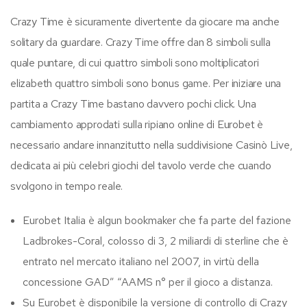
Crazy Time è sicuramente divertente da giocare ma anche
solitary da guardare. Crazy Time offre dan 8 simboli sulla
quale puntare, di cui quattro simboli sono moltiplicatori
elizabeth quattro simboli sono bonus game. Per iniziare una
partita a Crazy Time bastano davvero pochi click. Una
cambiamento approdati sulla ripiano online di Eurobet è
necessario andare innanzitutto nella suddivisione Casinò Live,
dedicata ai più celebri giochi del tavolo verde che cuando
svolgono in tempo reale.
Eurobet Italia è algun bookmaker che fa parte del fazione
Ladbrokes-Coral, colosso di 3, 2 miliardi di sterline che è
entrato nel mercato italiano nel 2007, in virtù della
concessione GAD” “AAMS n° per il gioco a distanza.
Su Eurobet è disponibile la versione di controllo di Crazy