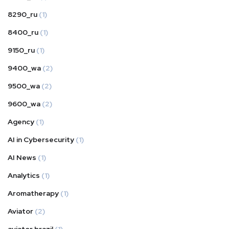
8290_ru
(1)
8400_ru
(1)
9150_ru
(1)
9400_wa
(2)
9500_wa
(2)
9600_wa
(2)
Agency
(1)
AI in Cybersecurity
(1)
AI News
(1)
Analytics
(1)
Aromatherapy
(1)
Aviator
(2)