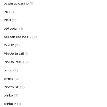
ozwin au casino
(1)
PB
(2)
PBN
(7)
pbtopjan
(1)
pelican casino PL
(2)
Pin UP
(2)
Pin Up Brazil
(1)
Pin Up Peru
(2)
pinco
(2)
pirots
(2)
Pirots SE
(2)
plinko
(3)
plinko in
(1)