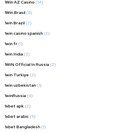
1Win AZ Casino
(14)
1Win Brasil
(8)
1win Brazil
(2)
1win casino spanish
(2)
1win fr
(1)
1win India
(2)
1WIN Official In Russia
(2)
1win Turkiye
(2)
1win uzbekistan
(1)
1winRussia
(6)
1xbet apk
(2)
1xbet arabic
(5)
1xbet Bangladesh
(1)