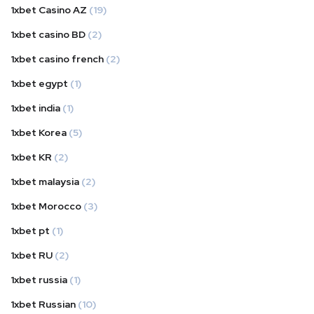
1xbet Casino AZ
(19)
1xbet casino BD
(2)
1xbet casino french
(2)
1xbet egypt
(1)
1xbet india
(1)
1xbet Korea
(5)
1xbet KR
(2)
1xbet malaysia
(2)
1xbet Morocco
(3)
1xbet pt
(1)
1xbet RU
(2)
1xbet russia
(1)
1xbet Russian
(10)