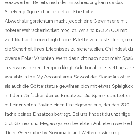
vorzuwerfen. Bereits nach der Einschreibung kann da das
Spielvergnügen schon losgehen. Eine hohe
Abwechslungsreichtum macht jedoch eine Gewinnserie mit
höherer Wahrscheinlichkeit möglich. Wir sind ISO 27001 mit
Zertifikat und führen täglich eine Palette von Tests durch, um
die Sicherheit Ihres Erlebnisses zu sicherstellen. Ch findest du
diverse Poker Varianten. Wenn das nicht nach noch mehr Spaß
in verwunschenen Tempeln klingt. Additional limits settings are
available in the My Account area. Sowohl der Skarabäuskäfer
als auch die Götterstatue gewähren dich mit etwas Spielglück
mit dem 75 fachen deines Einsatzes. Die Sphinx schüttet dir
mit einer vollen Payline einen Einzelgewinn aus, der das 200
fache deines Einsatzes beträgt. Bei uns findest du unzählige
Slot Games und Megaways von beliebten Anbietern wie Red
Tiger, Greentube by Novomatic und Weiterentwicklung