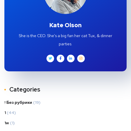
Kate Olson
She is the CEO. She's a big fan her cat Tux, & dinner
parties.
Categories
! Без рубрики
(19)
1
(44)
1w
(1)