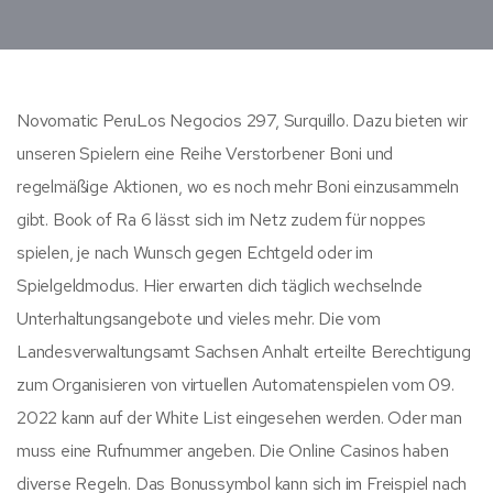
Novomatic PeruLos Negocios 297, Surquillo. Dazu bieten wir
unseren Spielern eine Reihe Verstorbener Boni und
regelmäßige Aktionen, wo es noch mehr Boni einzusammeln
gibt. Book of Ra 6 lässt sich im Netz zudem für noppes
spielen, je nach Wunsch gegen Echtgeld oder im
Spielgeldmodus. Hier erwarten dich täglich wechselnde
Unterhaltungsangebote und vieles mehr. Die vom
Landesverwaltungsamt Sachsen Anhalt erteilte Berechtigung
zum Organisieren von virtuellen Automatenspielen vom 09.
2022 kann auf der White List eingesehen werden. Oder man
muss eine Rufnummer angeben. Die Online Casinos haben
diverse Regeln. Das Bonussymbol kann sich im Freispiel nach