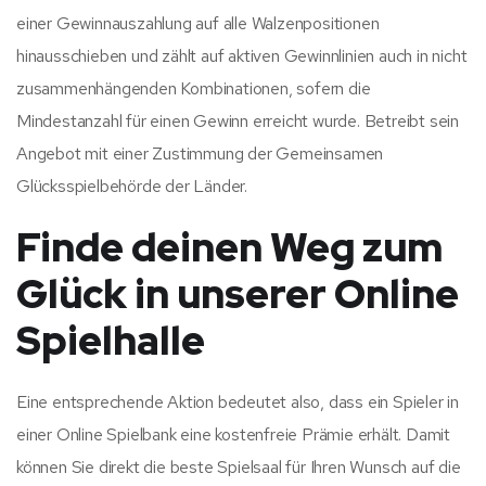
einer Gewinnauszahlung auf alle Walzenpositionen
hinausschieben und zählt auf aktiven Gewinnlinien auch in nicht
zusammenhängenden Kombinationen, sofern die
Mindestanzahl für einen Gewinn erreicht wurde. Betreibt sein
Angebot mit einer Zustimmung der Gemeinsamen
Glücksspielbehörde der Länder.
Finde deinen Weg zum
Glück in unserer Online
Spielhalle
Eine entsprechende Aktion bedeutet also, dass ein Spieler in
einer Online Spielbank eine kostenfreie Prämie erhält. Damit
können Sie direkt die beste Spielsaal für Ihren Wunsch auf die