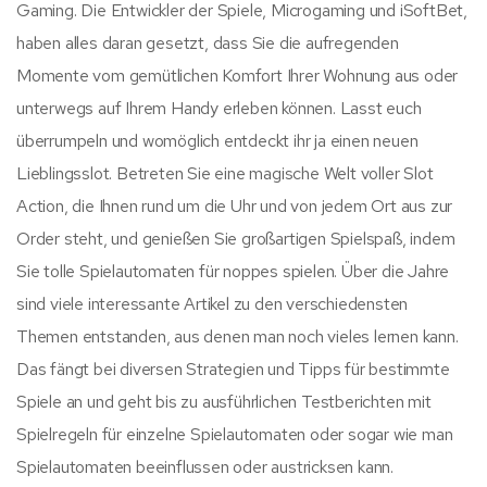
Gaming. Die Entwickler der Spiele, Microgaming und iSoftBet,
haben alles daran gesetzt, dass Sie die aufregenden
Momente vom gemütlichen Komfort Ihrer Wohnung aus oder
unterwegs auf Ihrem Handy erleben können. Lasst euch
überrumpeln und womöglich entdeckt ihr ja einen neuen
Lieblingsslot. Betreten Sie eine magische Welt voller Slot
Action, die Ihnen rund um die Uhr und von jedem Ort aus zur
Order steht, und genießen Sie großartigen Spielspaß, indem
Sie tolle Spielautomaten für noppes spielen. Über die Jahre
sind viele interessante Artikel zu den verschiedensten
Themen entstanden, aus denen man noch vieles lernen kann.
Das fängt bei diversen Strategien und Tipps für bestimmte
Spiele an und geht bis zu ausführlichen Testberichten mit
Spielregeln für einzelne Spielautomaten oder sogar wie man
Spielautomaten beeinflussen oder austricksen kann.