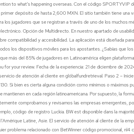
ention to what’s happening overseas. Con el código SPORTYVIP d
 primer depósito de hasta 2,600 MXN. El sitio también tiene una v
a los jugadores que se registran a través de uno de los muchos 
electrónico. Opción de Multidirecto. En nuestro apartado de usabilid
re compatibilidad y accesibilidad. La aplicación está diseñada par
 todos los dispositivos móviles para los apostantes. ¿Sabías que los
n que más del 85% de jugadores en Latinoamérica eligen plataform
u for your review. Fecha de la experiencia: 21 de diciembre de 202
ervicio de atención al cliente en glóbalfundretrieval. Paso 2 – Inici
G130. Si bien es cierta alguna condición como mínimos o máximos 
a se mantienen en cada región latinoamericana. Por supuesto, la for
stantemente comprobamos y revisamos las empresas emergentes, po
mplo, código de registro Luckia. BW est disponible dans la majorit
’Amérique Latine, Asie. El servicio de atención al cliente de la em
uier problema relacionado con BetWinner código promocional, nl4 