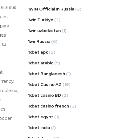
ar a sus
1WIN Official In Russia
(2)
o es
1win Turkiye
(2)
 para
1win uzbekistan
(1)
tras
1winRussia
(6)
n su
1xbet apk
(2)
1xbet arabic
(5)
nt
1xbet Bangladesh
(1)
rrency.
1xbet Casino AZ
(19)
 problema,
1xbet casino BD
(2)
o
1xbet casino french
(2)
tes
1xbet egypt
(1)
 poder
1xbet india
(1)