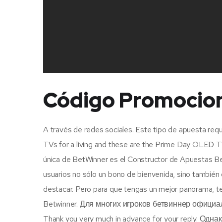
Código Promocion
A través de redes sociales. Este tipo de apuesta requ
TVs for a living and these are the Prime Day OLED T
única de BetWinner es el Constructor de Apuestas Bet 
usuarios no sólo un bono de bienvenida, sino tambié
destacar. Pero para que tengas un mejor panorama, t
Betwinner. Для многих игроков бетвиннер офици
Thank you very much in advance for your reply. Од