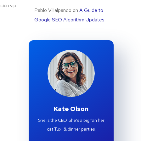
ción vip
Pablo Villalpando
on
A Guide to
Google SEO Algorithm Updates
Kate Olson
She is the CEO. She's a big fan her
cat Tux, & dinner parties.