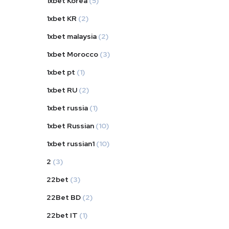
1xbet Korea
(5)
1xbet KR
(2)
1xbet malaysia
(2)
1xbet Morocco
(3)
1xbet pt
(1)
1xbet RU
(2)
1xbet russia
(1)
1xbet Russian
(10)
1xbet russian1
(10)
2
(3)
22bet
(3)
22Bet BD
(2)
22bet IT
(1)