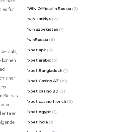
der aber
1WIN Official In Russia
(2)
 es für
1win Turkiye
(2)
1win uzbekistan
(1)
1winRussia
(6)
1xbet apk
(2)
die Zahl,
e können
1xbet arabic
(5)
Rad
1xbet Bangladesh
(1)
ch einer
1xbet Casino AZ
(19)
gens
1xbet casino BD
(2)
n Sie das
1xbet casino french
(2)
teuer
1xbet egypt
(1)
er Ihrer
folgende
1xbet india
(1)