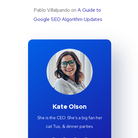
Pablo Villalpando
on
A Guide to
Google SEO Algorithm Updates
Kate Olson
She is the CEO. She's a big fan her
cat Tux, & dinner parties.