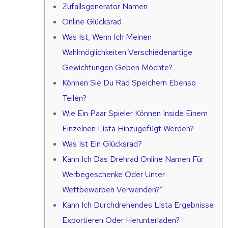
Zufallsgenerator Namen
Online Glücksrad
Was Ist, Wenn Ich Meinen
Wahlmöglichkeiten Verschiedenartige
Gewichtungen Geben Möchte?
Können Sie Du Rad Speichern Ebenso
Teilen?
Wie Ein Paar Spieler Können Inside Einem
Einzelnen Lista Hinzugefügt Werden?
Was Ist Ein Glücksrad?
Kann Ich Das Drehrad Online Namen Für
Werbegeschenke Oder Unter
Wettbewerben Verwenden?”
Kann Ich Durchdrehendes Lista Ergebnisse
Exportieren Oder Herunterladen?