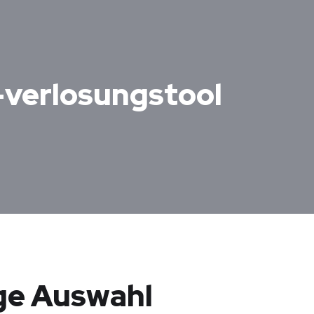
-verlosungstool
ige Auswahl