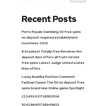
Recent Posts
Ports Royale Gambling 30 free spins
no deposit required establishment
Incentives 2025
8 Greatest Totally free Revolves No-
deposit Also offers all fruits hd slot
free spins Latest Judge United states
Now offers
Lucky Buddha Position Comment:
FanDuel Casino The 50 no deposit free
spins brand new Online game Spotlight
223492431738953936
924296451738949822