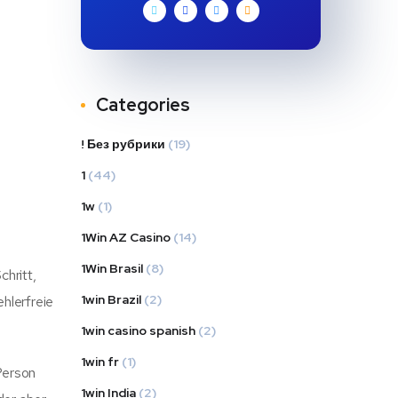
Categories
! Без рубрики
(19)
1
(44)
1w
(1)
1Win AZ Casino
(14)
1Win Brasil
(8)
chritt,
1win Brazil
(2)
hlerfreie
1win casino spanish
(2)
1win fr
(1)
Person
1win India
(2)