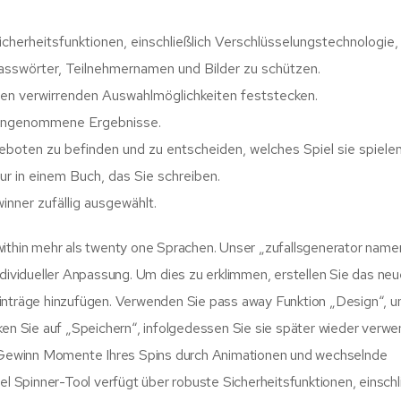
cherheitsfunktionen, einschließlich Verschlüsselungstechnologie
asswörter, Teilnehmernamen und Bilder zu schützen.
en verwirrenden Auswahlmöglichkeiten feststecken.
oreingenommene Ergebnisse.
eboten zu befinden und zu entscheiden, welches Spiel sie spiele
ur in einem Buch, das Sie schreiben.
ner zufällig ausgewählt.
within mehr als twenty one Sprachen. Unser „zufallsgenerator name
ndividueller Anpassung. Um dies zu erklimmen, erstellen Sie das ne
inträge hinzufügen. Verwenden Sie pass away Funktion „Design“, u
cken Sie auf „Speichern“, infolgedessen Sie sie später wieder verw
ie Gewinn Momente Ihres Spins durch Animationen und wechselnde
Spinner-Tool verfügt über robuste Sicherheitsfunktionen, einschli