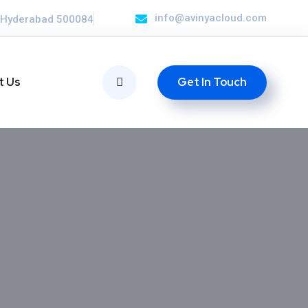
info@avinyacloud.com
, Hyderabad 500084
Get In Touch
t Us