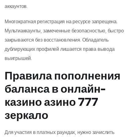
аккаунтов.
Многократная регистрация на ресурсе запрещена.
Мультиаккаунты, замеченные безопасностью, быстро
закрываются без восстановления. Обладатель
дублирующих профилей лишается права вывода
выигрышей.
Правила пополнения
баланса в онлайн-
казино азино 777
зеркало
Для участия в платных раундах, нужно зачислить