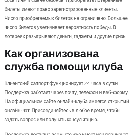
событиям и смене сезонов. Приобретать лотерейные
билеты имеют право зарегистрированные клиенты.
Число приобретаемых билетов не ограничено. Большее
число билетов увеличивает вероятность победы. В
лотереях разыгрывают деньги, гаджеты и другие призы.
Как организована
служба помощи клуба
Клиентский саппорт функционирует 24 часа в сутки.
Поддержка работает через почту, телефон и веб-форму.
На официальном сайте онлайн-клуба имеется открытый
онлайн-чат. Присоединяйтесь в любое время, чтобы
задать вопрос или получить консультацию.
Поддержка доступна всем, кто уже имеет или планирует