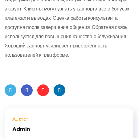
аккаунт. Клиенты могут узнать у саппорта все о бонусах,
платежах и выводах. Оценка работы консультанта
доступна после завершения общения. Обратная связь
используется для повышения качества обслуживания.
Хороший саппорт усиливает приверженность
пользователей к платформе.
Twit
Face
Pint
Linke
ter
book
eres
dIn
Author
t
Admin