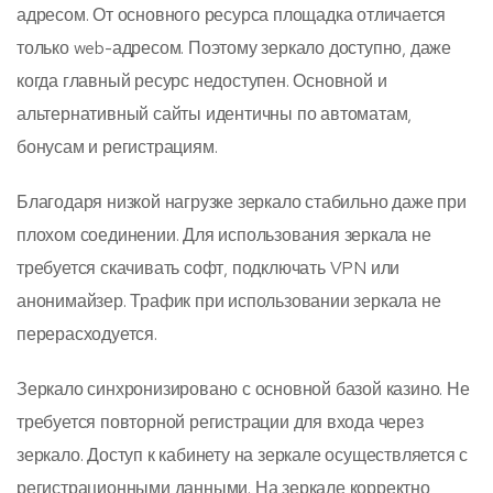
адресом. От основного ресурса площадка отличается
только web-адресом. Поэтому зеркало доступно, даже
когда главный ресурс недоступен. Основной и
альтернативный сайты идентичны по автоматам,
бонусам и регистрациям.
Благодаря низкой нагрузке зеркало стабильно даже при
плохом соединении. Для использования зеркала не
требуется скачивать софт, подключать VPN или
анонимайзер. Трафик при использовании зеркала не
перерасходуется.
Зеркало синхронизировано с основной базой казино. Не
требуется повторной регистрации для входа через
зеркало. Доступ к кабинету на зеркале осуществляется с
регистрационными данными. На зеркале корректно