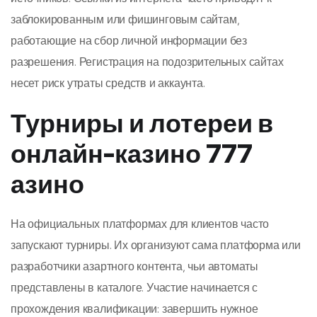
заблокированным или фишинговым сайтам,
работающие на сбор личной информации без
разрешения. Регистрация на подозрительных сайтах
несет риск утраты средств и аккаунта.
Турниры и лотереи в
онлайн-казино 777
азино
На официальных платформах для клиентов часто
запускают турниры. Их организуют сама платформа или
разработчики азартного контента, чьи автоматы
представлены в каталоге. Участие начинается с
прохождения квалификации: завершить нужное