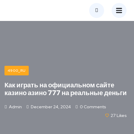
4900_RU
Как играть на официальном сайте
казино азино 777 на реальные деньги
Admin
December 24, 2024
0 Comments
27
Likes