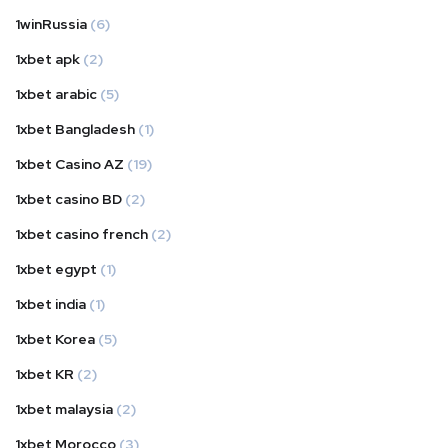
1winRussia
(6)
1xbet apk
(2)
1xbet arabic
(5)
1xbet Bangladesh
(1)
1xbet Casino AZ
(19)
1xbet casino BD
(2)
1xbet casino french
(2)
1xbet egypt
(1)
1xbet india
(1)
1xbet Korea
(5)
1xbet KR
(2)
1xbet malaysia
(2)
1xbet Morocco
(3)