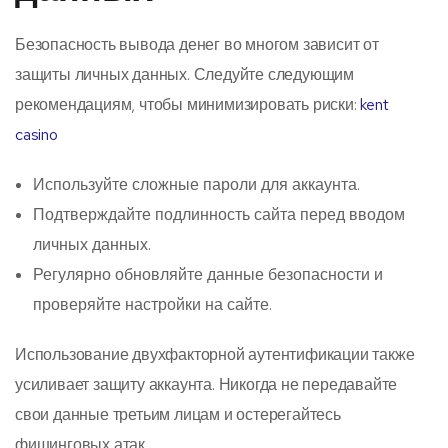
Безопасность вывода денег во многом зависит от
защиты личных данных. Следуйте следующим
рекомендациям, чтобы минимизировать риски:
kent
casino
Используйте сложные пароли для аккаунта.
Подтверждайте подлинность сайта перед вводом
личных данных.
Регулярно обновляйте данные безопасности и
проверяйте настройки на сайте.
Использование двухфакторной аутентификации также
усиливает защиту аккаунта. Никогда не передавайте
свои данные третьим лицам и остерегайтесь
фишинговых атак.