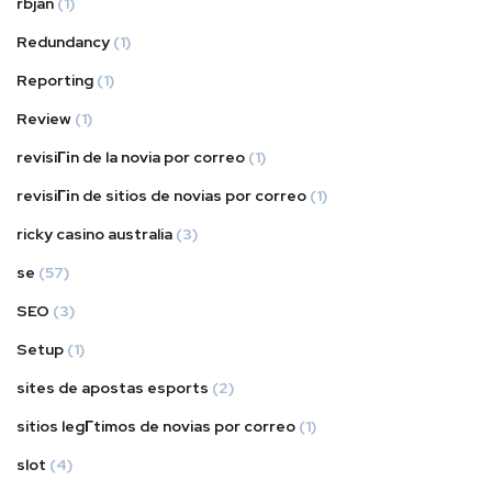
rbjan
(1)
Redundancy
(1)
Reporting
(1)
Review
(1)
revisiГіn de la novia por correo
(1)
revisiГіn de sitios de novias por correo
(1)
ricky casino australia
(3)
se
(57)
SEO
(3)
Setup
(1)
sites de apostas esports
(2)
sitios legГ­timos de novias por correo
(1)
slot
(4)