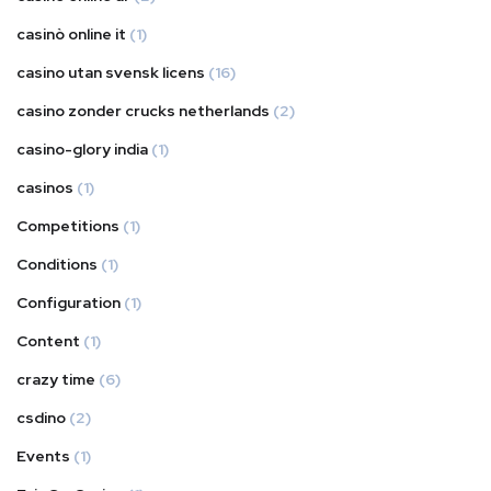
casinò online it
(1)
casino utan svensk licens
(16)
casino zonder crucks netherlands
(2)
casino-glory india
(1)
casinos
(1)
Competitions
(1)
Conditions
(1)
Configuration
(1)
Content
(1)
crazy time
(6)
csdino
(2)
Events
(1)