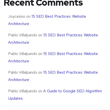
Recent Comments
Joycasino
on
15 SEO Best Practices: Website
Architecture
Pablo Villalpando
on
15 SEO Best Practices: Website
Architecture
Pablo Villalpando
on
15 SEO Best Practices: Website
Architecture
Pablo Villalpando
on
15 SEO Best Practices: Website
Architecture
Pablo Villalpando
on
A Guide to Google SEO Algorithm
Updates