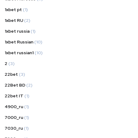
1xbet pt
(1)
1xbet RU
(2)
1xbet russia
(1)
1xbet Russian
(10)
1xbet russian1
(10)
2
(3)
22bet
(3)
22Bet BD
(2)
22bet IT
(1)
4900_ru
(1)
7000_ru
(1)
7030_ru
(1)