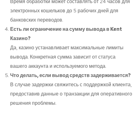
Время обработки может составлять от 24 часов для
электронных кошельков до 5 рабочих дней для
банковских переводов.
Есть ли ограничение на сумму вывода в Kent
Казино?
Да, казино устанавливает максимальные лимиты
вывода. Конкретная сумма зависит от статуса
вашего аккаунта и используемого метода.
Что делать, если вывод средств задерживается?
В случае задержки свяжитесь с поддержкой клиента,
предоставив данные о транзакции для оперативного
решения проблемы.