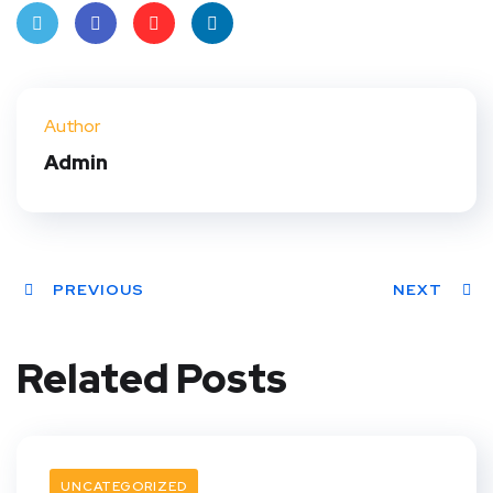
Twit
Face
Pint
Linke
ter
book
eres
dIn
Author
t
Admin
PREVIOUS
NEXT
Related Posts
UNCATEGORIZED