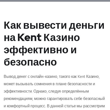
Как вывести деньги
на Kent Казино
эффективно и
безопасно
Вывод денег с онлайн-казино, такого как Kent Казино,
может вызывать сомнения в плане безопасности и
эффективности. Однако, следуя определённым
рекомендациям, можно гарантировать себе безопасный
и комфортный процесс. В данной статье мы рассмотрим