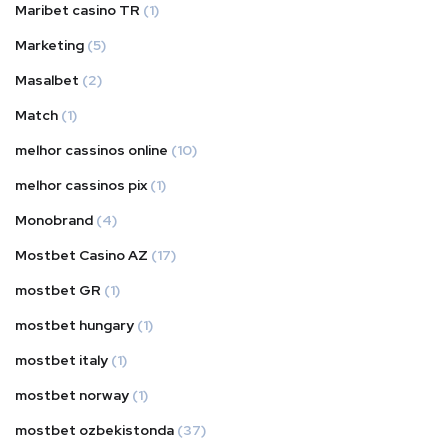
Maribet casino TR
(1)
Marketing
(5)
Masalbet
(2)
Match
(1)
melhor cassinos online
(10)
melhor cassinos pix
(1)
Monobrand
(4)
Mostbet Casino AZ
(17)
mostbet GR
(1)
mostbet hungary
(1)
mostbet italy
(1)
mostbet norway
(1)
mostbet ozbekistonda
(37)