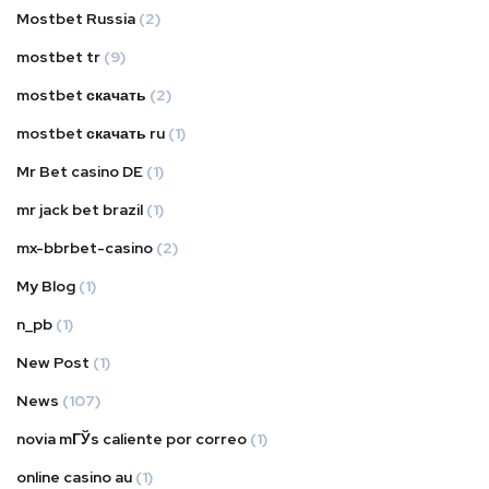
Mostbet Russia
(2)
mostbet tr
(9)
mostbet скачать
(2)
mostbet скачать ru
(1)
Mr Bet casino DE
(1)
mr jack bet brazil
(1)
mx-bbrbet-casino
(2)
My Blog
(1)
n_pb
(1)
New Post
(1)
News
(107)
novia mГЎs caliente por correo
(1)
online casino au
(1)