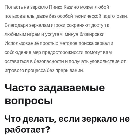
Попасть на зеркало Пинко Казино может любой
пользователь, даже без особой технической подготовки.
Благодаря зеркалам игроки сохраняют доступ к
любимым играм и услугам, минуя блокировки.
Использование простых методов поиска зеркал и
соблюдение мер предосторожности помогут вам
оставаться в безопасности и получать удовольствие от
игрового процесса без прерываний.
Часто задаваемые
вопросы
Что делать, если зеркало не
работает?