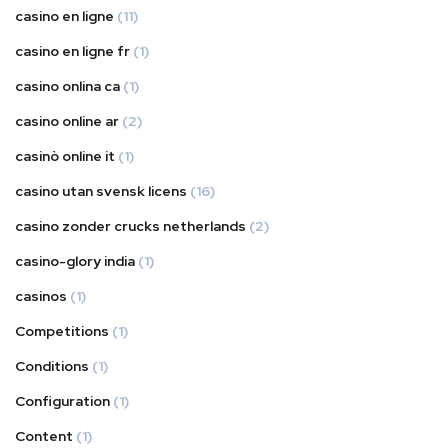
casino en ligne
(11)
casino en ligne fr
(1)
casino onlina ca
(1)
casino online ar
(2)
casinò online it
(1)
casino utan svensk licens
(16)
casino zonder crucks netherlands
(2)
casino-glory india
(1)
casinos
(1)
Competitions
(1)
Conditions
(1)
Configuration
(1)
Content
(1)