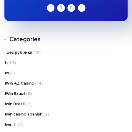
Categories
! Без рубрики
(19)
1
(44)
1w
(1)
1Win AZ Casino
(14)
1Win Brasil
(8)
1win Brazil
(2)
1win casino spanish
(2)
1win fr
(1)