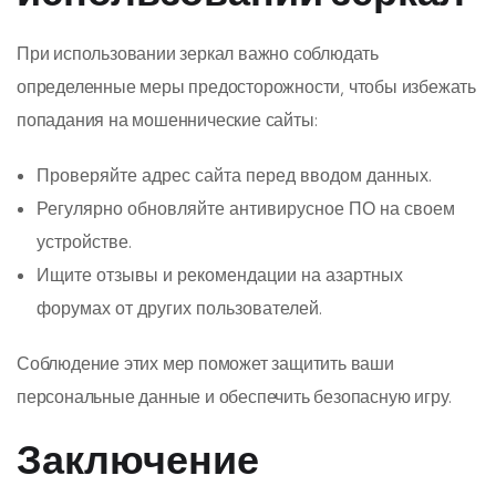
При использовании зеркал важно соблюдать
определенные меры предосторожности, чтобы избежать
попадания на мошеннические сайты:
Проверяйте адрес сайта перед вводом данных.
Регулярно обновляйте антивирусное ПО на своем
устройстве.
Ищите отзывы и рекомендации на азартных
форумах от других пользователей.
Соблюдение этих мер поможет защитить ваши
персональные данные и обеспечить безопасную игру.
Заключение