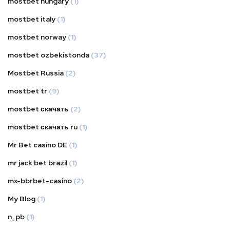
mostbet hungary
(1)
mostbet italy
(1)
mostbet norway
(1)
mostbet ozbekistonda
(37)
Mostbet Russia
(2)
mostbet tr
(9)
mostbet скачать
(2)
mostbet скачать ru
(1)
Mr Bet casino DE
(1)
mr jack bet brazil
(1)
mx-bbrbet-casino
(2)
My Blog
(1)
n_pb
(1)