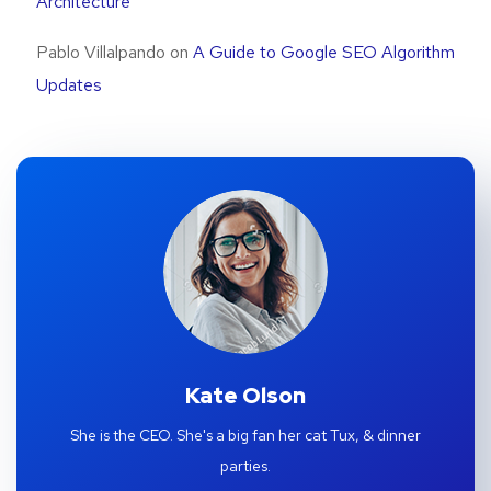
Architecture
Pablo Villalpando
on
A Guide to Google SEO Algorithm
Updates
Kate Olson
She is the CEO. She's a big fan her cat Tux, & dinner
parties.