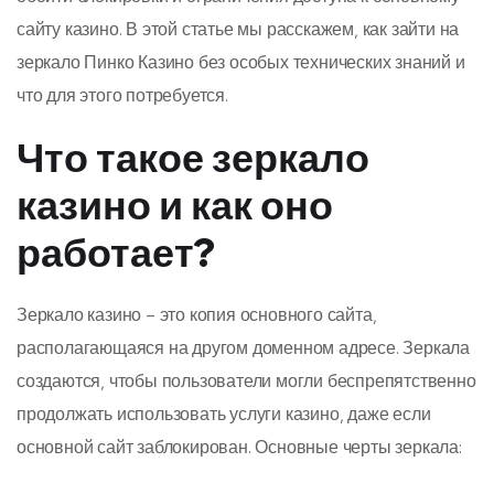
сайту казино. В этой статье мы расскажем, как зайти на
зеркало Пинко Казино без особых технических знаний и
что для этого потребуется.
Что такое зеркало
казино и как оно
работает?
Зеркало казино – это копия основного сайта,
располагающаяся на другом доменном адресе. Зеркала
создаются, чтобы пользователи могли беспрепятственно
продолжать использовать услуги казино, даже если
основной сайт заблокирован. Основные черты зеркала: