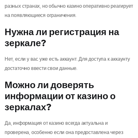
разных странах, но обычно казино оперативно реагирует
на появляющиеся ограничения.
Нужна ли регистрация на
зеркале?
Нет, если у вас уже есть аккаунт. Для доступа к аккаунту
достаточно ввести свои данные.
Можно ли доверять
информации от казино о
зеркалах?
Да, информация от казино всегда актуальна и
проверена, особенно если она предоставлена через