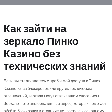
Как зайти на
зеркало Пинко
Казино без
технических знаний
Если вы сталкиваетесь с проблемой доступа к Пинко
Казино из-за блокировок или других технических
ограничений, зеркала могут стать вашим спасением.
Зеркало – это альтернативный адрес, который помогает
обойти блокировки и ограничения доступа к основному