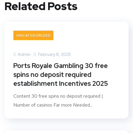
Related Posts
UNCATEGORIZED
Admin
February 8, 2025
Ports Royale Gambling 30 free
spins no deposit required
establishment Incentives 2025
Content 30 free spins no deposit required |
Number of casinos Far more Needed...