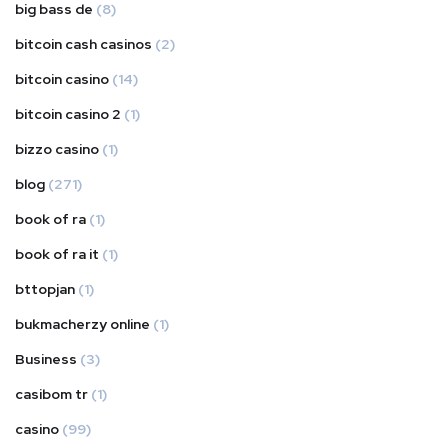
big bass de
(8)
bitcoin cash casinos
(2)
bitcoin casino
(14)
bitcoin casino 2
(1)
bizzo casino
(1)
blog
(271)
book of ra
(1)
book of ra it
(1)
bttopjan
(1)
bukmacherzy online
(1)
Business
(3)
casibom tr
(1)
casino
(99)