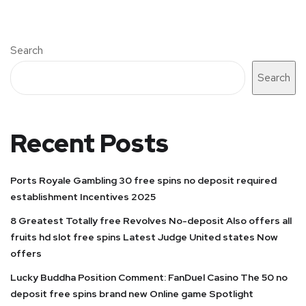
Search
Search
Recent Posts
Ports Royale Gambling 30 free spins no deposit required
establishment Incentives 2025
8 Greatest Totally free Revolves No-deposit Also offers all
fruits hd slot free spins Latest Judge United states Now
offers
Lucky Buddha Position Comment: FanDuel Casino The 50 no
deposit free spins brand new Online game Spotlight