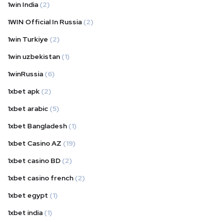
1win India
(2)
1WIN Official In Russia
(2)
1win Turkiye
(2)
1win uzbekistan
(1)
1winRussia
(6)
1xbet apk
(2)
1xbet arabic
(5)
1xbet Bangladesh
(1)
1xbet Casino AZ
(19)
1xbet casino BD
(2)
1xbet casino french
(2)
1xbet egypt
(1)
1xbet india
(1)