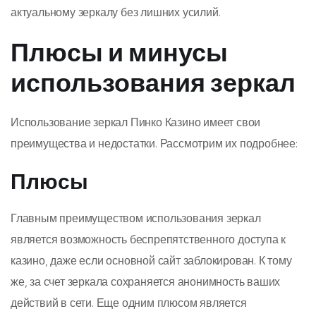
актуальному зеркалу без лишних усилий.
Плюсы и минусы
использования зеркал
Использование зеркал Пинко Казино имеет свои
преимущества и недостатки. Рассмотрим их подробнее:
Плюсы
Главным преимуществом использования зеркал
является возможность беспрепятственного доступа к
казино, даже если основной сайт заблокирован. К тому
же, за счет зеркала сохраняется анонимность ваших
действий в сети. Еще одним плюсом является