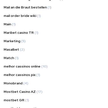
Mail an die Braut bestellen
(1)
mail order bride wiki
(1)
Main
(1)
Maribet casino TR
(1)
Marketing
(5)
Masalbet
(2)
Match
(1)
melhor cassinos online
(10)
melhor cassinos pix
(1)
Monobrand
(4)
Mostbet Casino AZ
(17)
mostbet GR
(1)