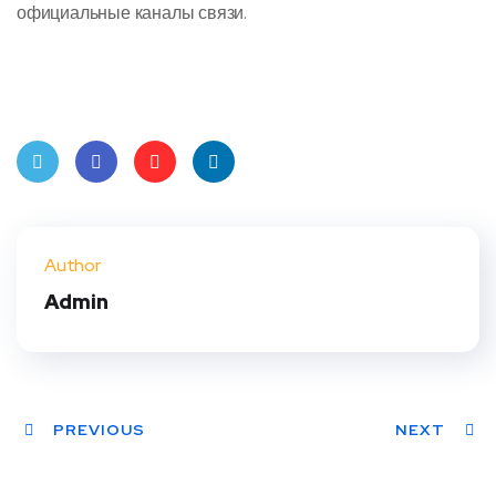
официальные каналы связи.
Twit
Face
Pint
Linke
ter
book
eres
dIn
Author
t
Admin
PREVIOUS
NEXT