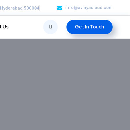
info@avinyacloud.com
, Hyderabad 500084
Get In Touch
t Us