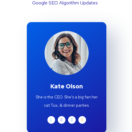
Google SEO Algorithm Updates
Kate Olson
She is the CEO. She's a big fan her
cat Tux, & dinner parties.