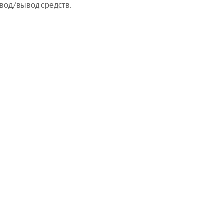
вод/вывод средств.