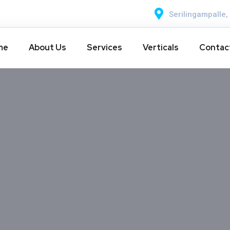
Serilingampalle
me
About Us
Services
Verticals
Contac