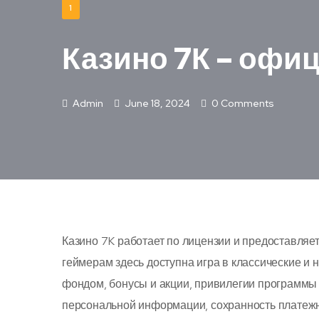
1
Казино 7К – офи
Admin
June 18, 2024
0 Comments
Казино 7K работает по лицензии и предоставляе
геймерам здесь доступна игра в классические и
фондом, бонусы и акции, привилегии программы
персональной информации, сохранность платежн