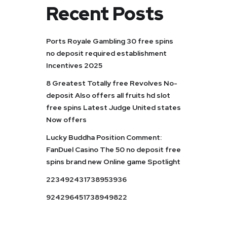
Recent Posts
Ports Royale Gambling 30 free spins
no deposit required establishment
Incentives 2025
8 Greatest Totally free Revolves No-
deposit Also offers all fruits hd slot
free spins Latest Judge United states
Now offers
Lucky Buddha Position Comment:
FanDuel Casino The 50 no deposit free
spins brand new Online game Spotlight
223492431738953936
924296451738949822