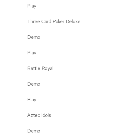
Play
Three Card Poker Deluxe
Demo
Play
Battle Royal
Demo
Play
Aztec Idols
Demo