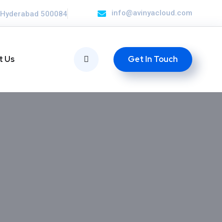
info@avinyacloud.com
, Hyderabad 500084
Get In Touch
t Us