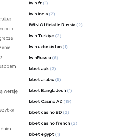
1win fr
(1)
1win India
(2)
ralian
1WIN Official In Russia
(2)
onania
1win Turkiye
(2)
 gracza
1win uzbekistan
(1)
zenie
o
1winRussia
(6)
sposobem
1xbet apk
(2)
1xbet arabic
(5)
1xbet Bangladesh
(1)
ą wersję
1xbet Casino AZ
(19)
 szybka
1xbet casino BD
(2)
1xbet casino french
(2)
ednim
1xbet egypt
(1)