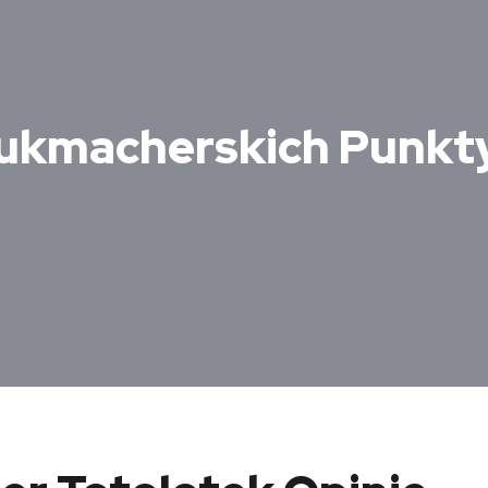
 Bukmacherskich Punkt