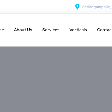
Serilingampalle
me
About Us
Services
Verticals
Contac