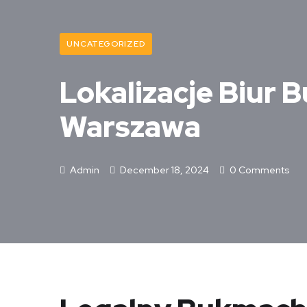
UNCATEGORIZED
Lokalizacje Biur
Warszawa
Admin
December 18, 2024
0 Comments