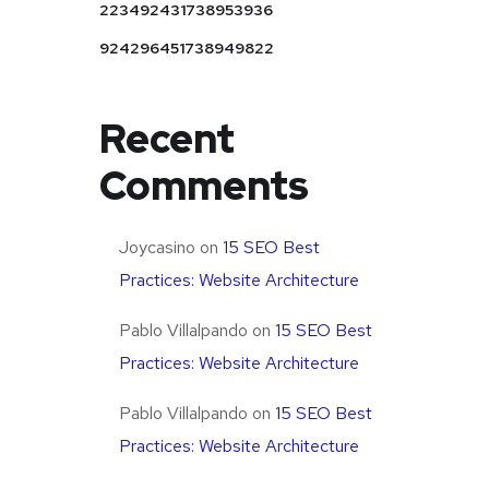
223492431738953936
924296451738949822
Recent
Comments
Joycasino
on
15 SEO Best
Practices: Website Architecture
Pablo Villalpando
on
15 SEO Best
Practices: Website Architecture
Pablo Villalpando
on
15 SEO Best
Practices: Website Architecture