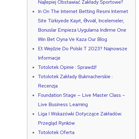
Najlepiej Obstawiać Zakłady Sportowe?
In On The Internet Betting Resmi Internet
Site Türkiyede Kayıt, Əvvəl, Incelemeler,
Bonuslar Empieza Uygulama Indirme One
Win Bet Oyna Ve Kaza Our Blog
Et Wejdzie Do Polski T 2023? Najnowsze
Informacje
Totolotek Opinie : Sprawdź!
Totolotek Zakłady Bukmacherskie :
Recenzja
Foundation Stage — Live Master Class –
Live Business Learning
Liga I Wskazówki Dotyczące Zakładów:
Przegląd Rynków
Totolotek Oferta