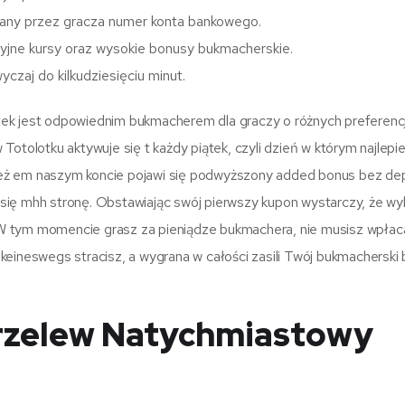
dany przez gracza numer konta bankowego.
yjne kursy oraz wysokie bonusy bukmacherskie.
czaj do kilkudziesięciu minut.
ek jest odpowiednim bukmacherem dla graczy o różnych preferencj
olotku aktywuje się t każdy piątek, czyli dzień w którym najlepie
też em naszym koncie pojawi się podwyższony added bonus bez de
się mhh stronę. Obstawiając swój pierwszy kupon wystarczy, że wy
e. W tym momencie grasz za pieniądze bukmachera, nie musisz wpła
c keineswegs stracisz, a wygrana w całości zasili Twój bukmacherski 
rzelew Natychmiastowy