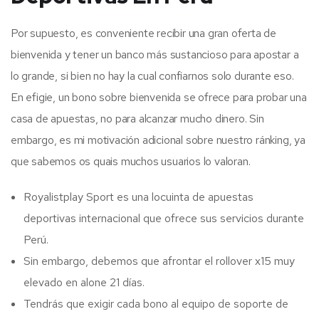
Por supuesto, es conveniente recibir una gran oferta de
bienvenida y tener un banco más sustancioso para apostar a
lo grande, si bien no hay la cual confiarnos solo durante eso.
En efigie, un bono sobre bienvenida se ofrece para probar una
casa de apuestas, no para alcanzar mucho dinero. Sin
embargo, es mi motivación adicional sobre nuestro ránking, ya
que sabemos os quais muchos usuarios lo valoran.
Royalistplay Sport es una locuinta de apuestas
deportivas internacional que ofrece sus servicios durante
Perú.
Sin embargo, debemos que afrontar el rollover x15 muy
elevado en alone 21 días.
Tendrás que exigir cada bono al equipo de soporte de