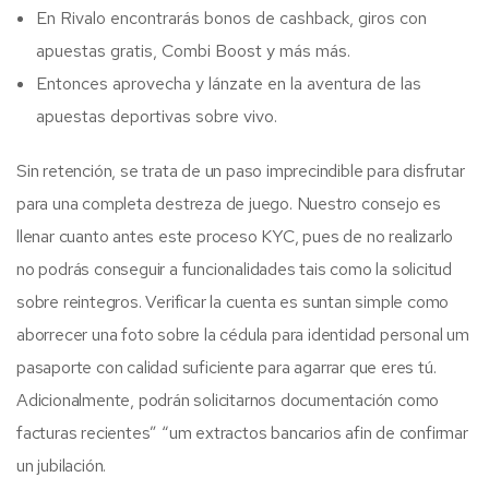
En Rivalo encontrarás bonos de cashback, giros con
apuestas gratis, Combi Boost y más más.
Entonces aprovecha y lánzate en la aventura de las
apuestas deportivas sobre vivo.
Sin retención, se trata de un paso imprecindible para disfrutar
para una completa destreza de juego. Nuestro consejo es
llenar cuanto antes este proceso KYC, pues de no realizarlo
no podrás conseguir a funcionalidades tais como la solicitud
sobre reintegros. Verificar la cuenta es suntan simple como
aborrecer una foto sobre la cédula para identidad personal um
pasaporte con calidad suficiente para agarrar que eres tú.
Adicionalmente, podrán solicitarnos documentación como
facturas recientes” “um extractos bancarios afin de confirmar
un jubilación.