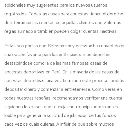
adicionales muy sugerentes para los nuevos usuarios
registrados. Todas las casas para apuestas tienen el derecho
de interrumpir las cuentas de aquellas clientes que violen las
reglas sumado a también pueden colgar cuentas inactivas.
Estas son por las que Betsson sony ericsson ha convertido en
una opción favorita para los enthusiasts a los deportes,
destacándose como la de las mas famosas casas de
apuestas deportivas en Perú. En la mayoría de las casas de
apuestas deportivas, una vez finalizado este proceso, podrás
depositar dinero y comenzar a entretenerse. Como verás en
todas nuestras reseñas, recomendamos verificar una cuenta
siguiendo los pasos que te exija cada manipulador lo antes
loable para generar la solicitud de jubilación de tus fondos
cada vez os quais quieras. A influir de que sobre muchos