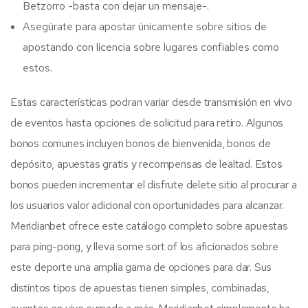
Betzorro -basta con dejar un mensaje-.
Asegúrate para apostar únicamente sobre sitios de
apostando con licencia sobre lugares confiables como
estos.
Estas características podran variar desde transmisión en vivo
de eventos hasta opciones de solicitud para retiro. Algunos
bonos comunes incluyen bonos de bienvenida, bonos de
depósito, apuestas gratis y recompensas de lealtad. Estos
bonos pueden incrementar el disfrute delete sitio al procurar a
los usuarios valor adicional con oportunidades para alcanzar.
Meridianbet ofrece este catálogo completo sobre apuestas
para ping-pong, y lleva some sort of los aficionados sobre
este deporte una amplia gama de opciones para dar. Sus
distintos tipos de apuestas tienen simples, combinadas,