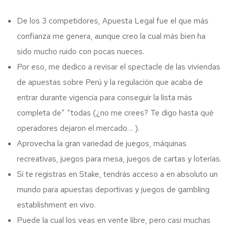
De los 3 competidores, Apuesta Legal fue el que más
confianza me genera, aunque creo la cual más bien ha
sido mucho ruido con pocas nueces.
Por eso, me dedico a revisar el spectacle de las viviendas
de apuestas sobre Perú y la regulación que acaba de
entrar durante vigencia para conseguir la lista más
completa de” “todas (¿no me crees? Te digo hasta qué
operadores dejaron el mercado… ).
Aprovecha la gran variedad de juegos, máquinas
recreativas, juegos para mesa, juegos de cartas y loterías.
Si te registras en Stake, tendrás acceso a en absoluto un
mundo para apuestas deportivas y juegos de gambling
establishment en vivo.
Puede la cual los veas en vente libre, pero casi muchas