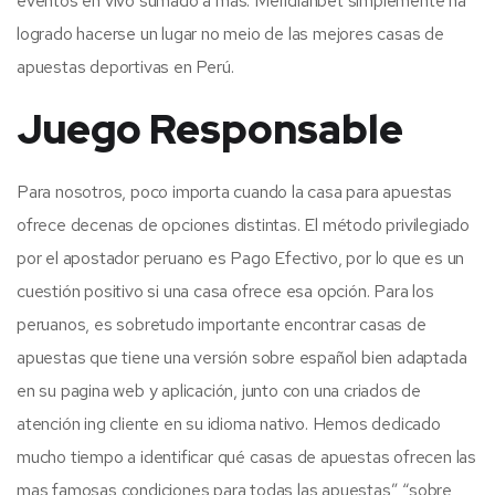
eventos en vivo sumado a más. Meridianbet simplemente ha
logrado hacerse un lugar no meio de las mejores casas de
apuestas deportivas en Perú.
Juego Responsable
Para nosotros, poco importa cuando la casa para apuestas
ofrece decenas de opciones distintas. El método privilegiado
por el apostador peruano es Pago Efectivo, por lo que es un
cuestión positivo si una casa ofrece esa opción. Para los
peruanos, es sobretudo importante encontrar casas de
apuestas que tiene una versión sobre español bien adaptada
en su pagina web y aplicación, junto con una criados de
atención ing cliente en su idioma nativo. Hemos dedicado
mucho tiempo a identificar qué casas de apuestas ofrecen las
mas famosas condiciones para todas las apuestas” “sobre