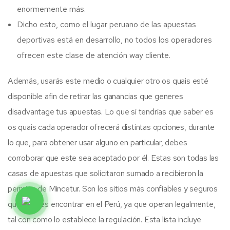
enormemente más.
Dicho esto, como el lugar peruano de las apuestas
deportivas está en desarrollo, no todos los operadores
ofrecen este clase de atención way cliente.
Además, usarás este medio o cualquier otro os quais esté
disponible afin de retirar las ganancias que generes
disadvantage tus apuestas. Lo que sí tendrías que saber es
os quais cada operador ofrecerá distintas opciones, durante
lo que, para obtener usar alguno en particular, debes
corroborar que este sea aceptado por él. Estas son todas las
casas de apuestas que solicitaron sumado a recibieron la
permiso de Mincetur. Son los sitios más confiables y seguros
que puedes encontrar en el Perú, ya que operan legalmente,
tal con como lo establece la regulación. Esta lista incluye