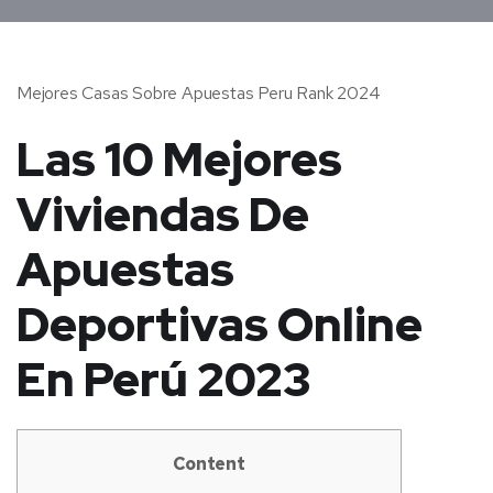
Mejores Casas Sobre Apuestas Peru Rank 2024
Las 10 Mejores
Viviendas De
Apuestas
Deportivas Online
En Perú 2023
Content