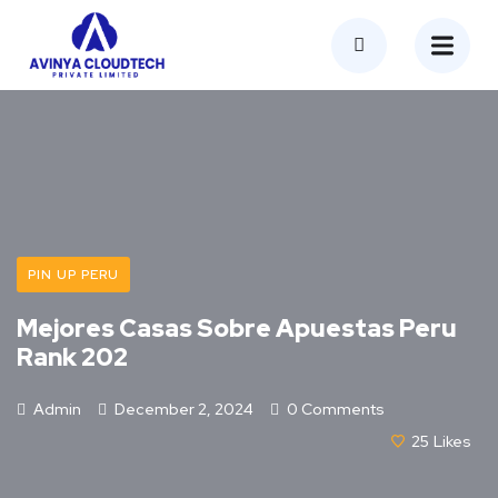
PIN UP PERU
Mejores Casas Sobre Apuestas Peru
Rank 202
Admin
December 2, 2024
0 Comments
25
Likes