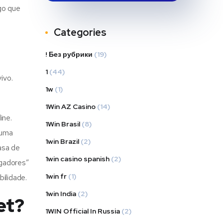
go que
Categories
! Без рубрики
(19)
1
(44)
ivo.
1w
(1)
1Win AZ Casino
(14)
ine.
1Win Brasil
(8)
 uma
1win Brazil
(2)
asa de
1win casino spanish
(2)
ogadores”
1win fr
(1)
ilidade.
1win India
(2)
et?
1WIN Official In Russia
(2)