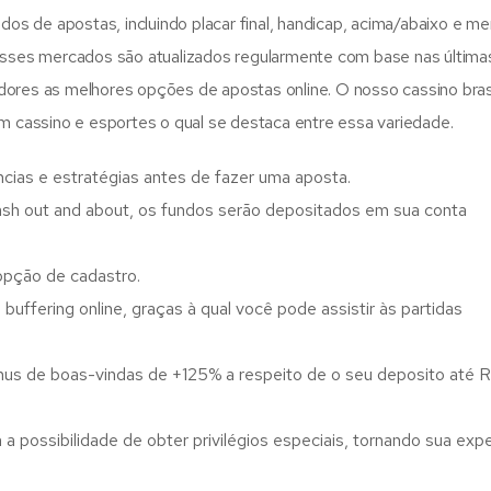
s de apostas, incluindo placar final, handicap, acima/abaixo e m
 Esses mercados são atualizados regularmente com base nas última
dores as melhores opções de apostas online. O nosso cassino brasi
cassino e esportes o qual se destaca entre essa variedade.
cias e estratégias antes de fazer uma aposta.
sh out and about, os fundos serão depositados em sua conta
opção de cadastro.
uffering online, graças à qual você pode assistir às partidas
us de boas-vindas de +125% a respeito de o seu deposito até R
 possibilidade de obter privilégios especiais, tornando sua expe