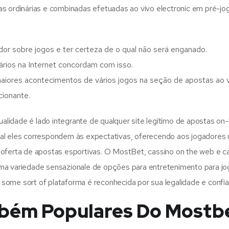
as ordinárias e combinadas efetuadas ao vivo electronic em pré-jo
or sobre jogos e ter certeza de o qual não será enganado.
ios na Internet concordam com isso.
iores acontecimentos de vários jogos na seção de apostas ao v
cionante.
idade é lado integrante de qualquer site legítimo de apostas on-l
ual eles correspondem às expectativas, oferecendo aos jogadores
 oferta de apostas esportivas. O MostBet, cassino on the web e c
uma variedade sensazionale de opções para entretenimento para j
ome sort of plataforma é reconhecida por sua legalidade e confiab
bém Populares Do Mostb