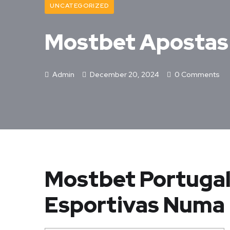
UNCATEGORIZED
Mostbet Apostas 
Admin
December 20, 2024
0 Comments
Mostbet Portugal
Esportivas Numa 