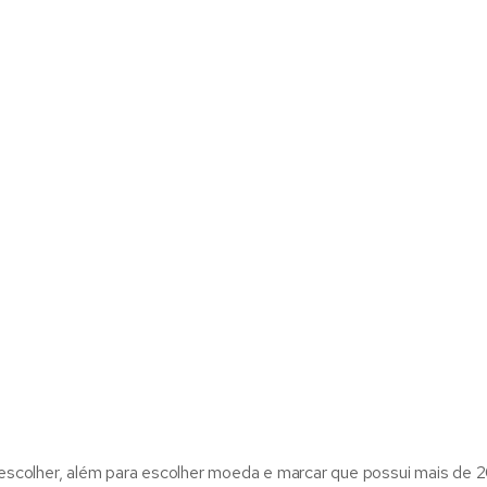
l escolher, além para escolher moeda e marcar que possui mais de 