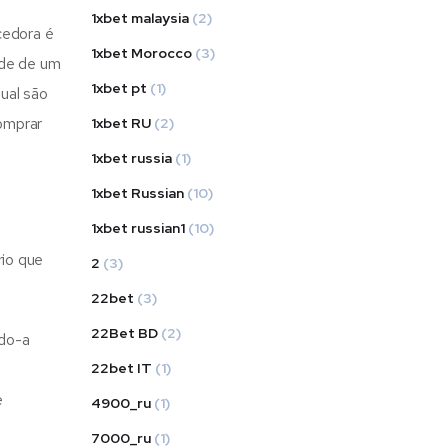
1xbet malaysia
(2)
cedora é
1xbet Morocco
(3)
ade de um
1xbet pt
(1)
qual são
comprar
1xbet RU
(2)
1xbet russia
(1)
1xbet Russian
(10)
1xbet russian1
(10)
rio que
2
(3)
22bet
(3)
22Bet BD
(2)
ndo-a
22bet IT
(1)
e
4900_ru
(1)
7000_ru
(1)