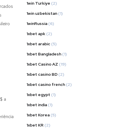
1win Turkiye
(2)
ercados
1win uzbekistan
(1)
s
leiro
1winRussia
(6)
1xbet apk
(2)
1xbet arabic
(5)
1xbet Bangladesh
(1)
1xbet Casino AZ
(19)
1xbet casino BD
(2)
1xbet casino french
(2)
1xbet egypt
(1)
$ a
1xbet india
(1)
1xbet Korea
(5)
riência
1xbet KR
(2)