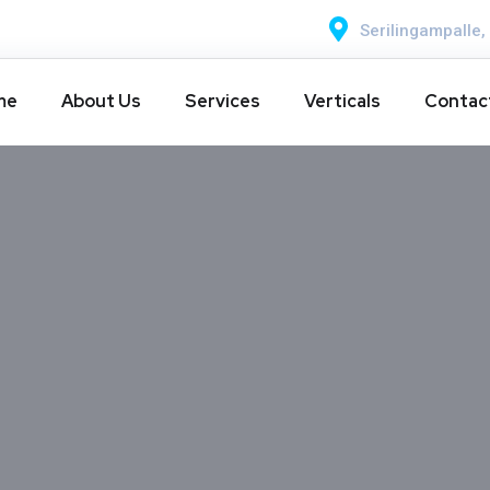
Serilingampalle
me
About Us
Services
Verticals
Contac