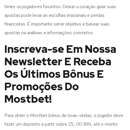
times ou jogadores favoritos. Deixar u coração guiar suas
apostas pode levar an escolhas irracionais e perdas
financeiras. É importante servir objetivo e basear suas
apostas na análises e informações concretos.
Inscreva-se Em Nossa
Newsletter E Receba
Os Últimos Bônus E
Promoções Do
Mostbet!
Para obter o Mostbet bônus de boas-vindas, o jogador deve
fazer um depósito a partir sobre 25, 00 BRL até o monto