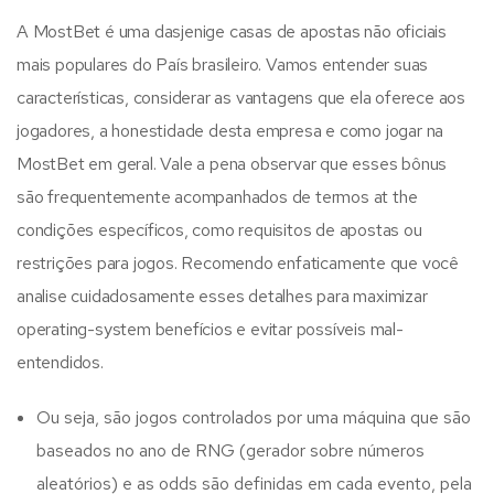
A MostBet é uma dasjenige casas de apostas não oficiais
mais populares do País brasileiro. Vamos entender suas
características, considerar as vantagens que ela oferece aos
jogadores, a honestidade desta empresa e como jogar na
MostBet em geral. Vale a pena observar que esses bônus
são frequentemente acompanhados de termos at the
condições específicos, como requisitos de apostas ou
restrições para jogos. Recomendo enfaticamente que você
analise cuidadosamente esses detalhes para maximizar
operating-system benefícios e evitar possíveis mal-
entendidos.
Ou seja, são jogos controlados por uma máquina que são
baseados no ano de RNG (gerador sobre números
aleatórios) e as odds são definidas em cada evento, pela