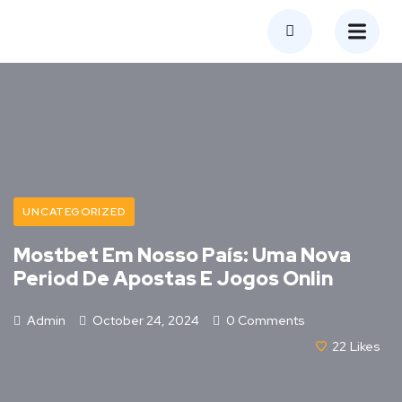
UNCATEGORIZED
Mostbet Em Nosso País: Uma Nova
Period De Apostas E Jogos Onlin
Admin
October 24, 2024
0 Comments
22
Likes