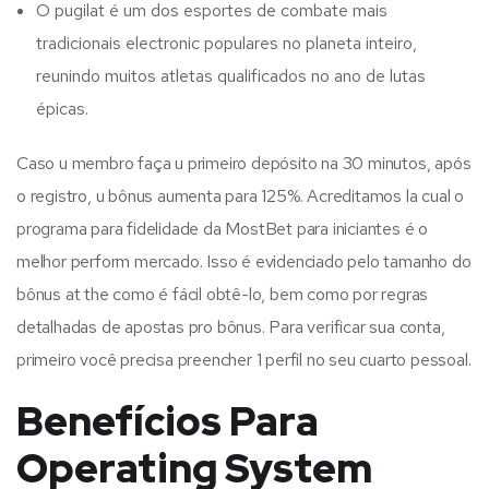
O pugilat é um dos esportes de combate mais
tradicionais electronic populares no planeta inteiro,
reunindo muitos atletas qualificados no ano de lutas
épicas.
Caso u membro faça u primeiro depósito na 30 minutos, após
o registro, u bônus aumenta para 125%. Acreditamos la cual o
programa para fidelidade da MostBet para iniciantes é o
melhor perform mercado. Isso é evidenciado pelo tamanho do
bônus at the como é fácil obtê-lo, bem como por regras
detalhadas de apostas pro bônus. Para verificar sua conta,
primeiro você precisa preencher 1 perfil no seu cuarto pessoal.
Benefícios Para
Operating System