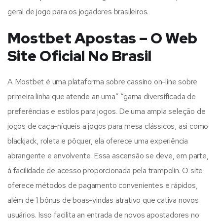
geral de jogo para os jogadores brasileiros.
Mostbet Apostas – O Web
Site Oficial No Brasil
A Mostbet é uma plataforma sobre cassino on-line sobre
primeira linha que atende an uma” “gama diversificada de
preferências e estilos para jogos. De uma ampla seleção de
jogos de caça-níqueis a jogos para mesa clássicos, asi como
blackjack, roleta e pôquer, ela oferece uma experiência
abrangente e envolvente. Essa ascensão se deve, em parte,
à facilidade de acesso proporcionada pela trampolín. O site
oferece métodos de pagamento convenientes e rápidos,
além de 1 bônus de boas-vindas atrativo que cativa novos
usuários. Isso facilita an entrada de novos apostadores no