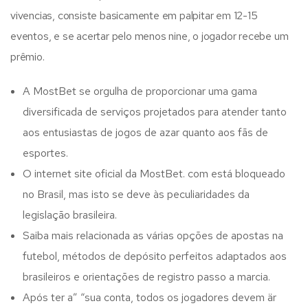
vivencias, consiste basicamente em palpitar em 12-15
eventos, e se acertar pelo menos nine, o jogador recebe um
prêmio.
A MostBet se orgulha de proporcionar uma gama
diversificada de serviços projetados para atender tanto
aos entusiastas de jogos de azar quanto aos fãs de
esportes.
O internet site oficial da MostBet. com está bloqueado
no Brasil, mas isto se deve às peculiaridades da
legislação brasileira.
Saiba mais relacionada as várias opções de apostas na
futebol, métodos de depósito perfeitos adaptados aos
brasileiros e orientações de registro passo a marcia.
Após ter a” “sua conta, todos os jogadores devem är