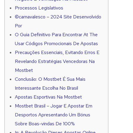
Processos Legislativos
©carnavalesco – 2024 Site Desenvolvido
Por
O Guia Definitivo Para Encontrar At The
Usar Códigos Promocionais De Apostas
Precauções Essenciais, Evitando Erros E
Revelando Estratégias Vencedoras Na
Mostbet
Conclusão: O Mostbet É Sua Mais
Interessante Escolha No Brasil
Apostas Esportivas Na Mostbet
Mostbet Brasil – Jogar E Apostar Em
Desportos Apresentando Um Bónus
Sobre Boas-vindas De 100%
In: A Revolução Dieses Apostas Online