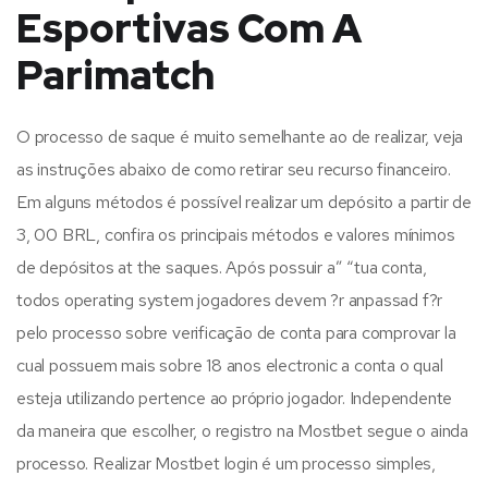
Esportivas Com A
Parimatch
O processo de saque é muito semelhante ao de realizar, veja
as instruções abaixo de como retirar seu recurso financeiro.
Em alguns métodos é possível realizar um depósito a partir de
3, 00 BRL, confira os principais métodos e valores mínimos
de depósitos at the saques. Após possuir a” “tua conta,
todos operating system jogadores devem ?r anpassad f?r
pelo processo sobre verificação de conta para comprovar la
cual possuem mais sobre 18 anos electronic a conta o qual
esteja utilizando pertence ao próprio jogador. Independente
da maneira que escolher, o registro na Mostbet segue o ainda
processo. Realizar Mostbet login é um processo simples,