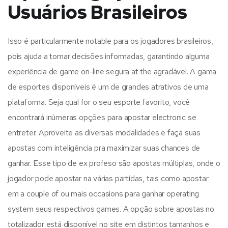
Usuários Brasileiros
Isso é particularmente notable para os jogadores brasileiros,
pois ajuda a tomar decisões informadas, garantindo alguma
experiência de game on-line segura at the agradável. A gama
de esportes disponíveis é um de grandes atrativos de uma
plataforma. Seja qual for o seu esporte favorito, você
encontrará inúmeras opções para apostar electronic se
entreter. Aproveite as diversas modalidades e faça suas
apostas com inteligência pra maximizar suas chances de
ganhar​. Esse tipo de ex profeso são apostas múltiplas, onde o
jogador pode apostar na várias partidas, tais como apostar
em a couple of ou mais occasions para ganhar operating
system seus respectivos games. A opção sobre apostas no
totalizador está disponível no site em distintos tamanhos e