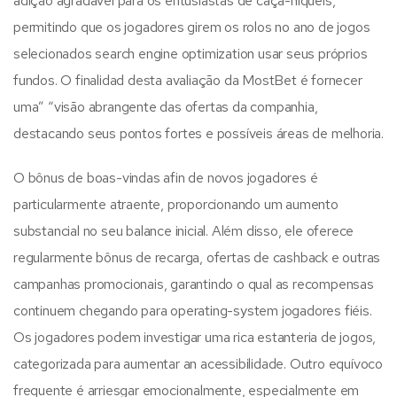
adição agradável para os entusiastas de caça-níqueis,
permitindo que os jogadores girem os rolos no ano de jogos
selecionados search engine optimization usar seus próprios
fundos. O finalidad desta avaliação da MostBet é fornecer
uma” “visão abrangente das ofertas da companhia,
destacando seus pontos fortes e possíveis áreas de melhoria.
O bônus de boas-vindas afin de novos jogadores é
particularmente atraente, proporcionando um aumento
substancial no seu balance inicial. Além disso, ele oferece
regularmente bônus de recarga, ofertas de cashback e outras
campanhas promocionais, garantindo o qual as recompensas
continuem chegando para operating-system jogadores fiéis.
Os jogadores podem investigar uma rica estanteria de jogos,
categorizada para aumentar an acessibilidade. Outro equívoco
frequente é arriesgar emocionalmente, especialmente em