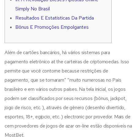
Simply No Brasil
Resultados E Estatísticas Da Partida
Bônus E Promoções Empolgantes
Além de cartões bancários, há vários sistemas para
pagamento eletrônico at the carteiras de criptomoedas. Isso
permite que você contorne because restrições de
pagamento, que se tornaram” “muito numerosas no País
brasileiro e em vários outros países. Na tela inicial, os jogos
podem ser classificados por seus recursos (bônus, jackpot,
jogo de risco, etc. ), através de gênero (desenho divertido,
esportes, 18+, egípcio, etc. ) electronic por provedor. Mais de
cem provedores de jogos de azar on-line estão disponíveis na
MostBet.