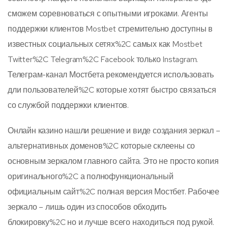
сможем соревноваться с опытными игроками. Агенты
поддержки клиентов Mostbet стремительно доступны в
известных социальных сетях%2C самых как Mostbet
Twitter%2C Telegram%2C Facebook только Instagram.
Телеграм-канал Мостбета рекомендуется использовать
дли пользователей%2C которые хотят быстро связаться
со службой поддержки клиентов.
Онлайн казино нашли решение и виде создания зеркал –
альтернативных доменов%2C которые склеены со
основным зеркалом главного сайта. Это не просто копия
оригинального%2C а полнофункциональный
официальным сайт%2C полная версия Мостбет. Рабочее
зеркало – лишь один из способов обходить
блокировку%2C но и лучше всего находиться под рукой.