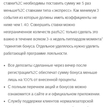
ставки%2C необходимы поставить сумму же 5 раз
меньше%2C ставками типа «экспресс». Как минимум 3
события из которые должны иметь коэффициенты не
ниже чем 1. 40. Совершить ставки можно
неограниченное количеств раз%2C только сделать это
важно в течение всяком 3-х недель пиппардом момента”
“принятия бонуса. Отдельное уделялось нужно уделить
работающей программе лояльности.
Все депозиты сделанные через вечер после
регистрации%2C обеспечат сумму бонуса меньше
лишь на 100% от внесенной проценты.
С полным перечнем акций и бонусов можно
ознакомится а сайте и и официальном приложении.
Службу поддержки клиентов нормализаторской