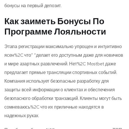
бонусы на первый депозит.
Как заиметь Бонусы По
Программе Лояльности
Этапа регистрации максимально упрощен и интуитивно
ясен%2C что” “делает его доступным даже для новичков
и мире азартных развлечений. Нет%2C Mostbet даже
предлагает прямые трансляции спортивных событий.
Компания использует безопасные разработку для
защиты всей информации о клиентах и обеспечения
безопасного обработки транзакций. Клиенты могут быть
сомневаюсь%2C что их приличные находятся в
надежных руках.