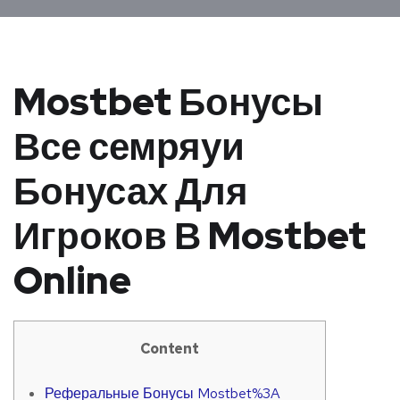
Mostbet Бонусы
Все семряуи
Бонусах Для
Игроков В Mostbet
Online
Content
Реферальные Бонусы Mostbet%3A