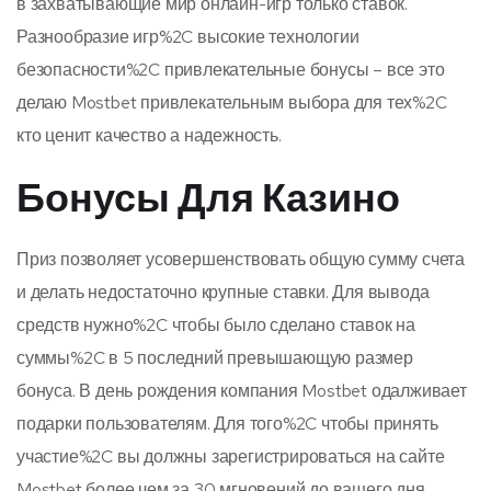
в захватывающие мир онлайн-игр только ставок.
Разнообразие игр%2C высокие технологии
безопасности%2C привлекательные бонусы – все это
делаю Mostbet привлекательным выбора для тех%2C
кто ценит качество а надежность.
Бонусы Для Казино
Приз позволяет усовершенствовать общую сумму счета
и делать недостаточно крупные ставки. Для вывода
средств нужно%2C чтобы было сделано ставок на
суммы%2C в 5 последний превышающую размер
бонуса. В день рождения компания Mostbet одалживает
подарки пользователям. Для того%2C чтобы принять
участие%2C вы должны зарегистрироваться на сайте
Mostbet более чем за 30 мгновений до вашего дня