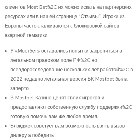
клиентов Most Bet%2C их можно искать на партнерских
ресурсах или в нашей странице “Отзывы”. Игроки из
Европы часто сталкиваются с блокировкой сайтов
азартной тематики.
У «Мостбет» оставались попытки закрепиться а
легальном правовом поле РФ%2C но
псевдорасследование нескольких лет работой%2C в
2022 недавно легальная версия БК Mostbet была
заперто.
В Mostbet Казино ценят своих игроков и
предоставляют собственную службу поддержки%2C
готовую помочь вам же любое время.
Блэкджек советует вам возможность взять вызов
дилеру а победить.