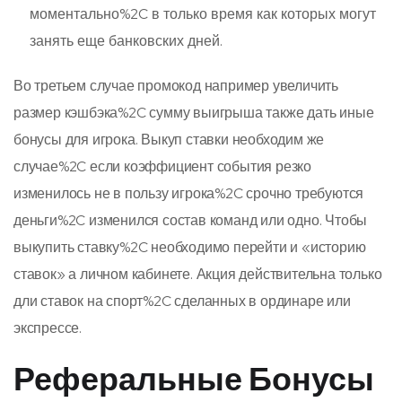
моментально%2C в только время как которых могут
занять еще банковских дней.
Во третьем случае промокод например увеличить
размер кэшбэка%2C сумму выигрыша также дать иные
бонусы для игрока. Выкуп ставки необходим же
случае%2C если коэффициент события резко
изменилось не в пользу игрока%2C срочно требуются
деньги%2C изменился состав команд или одно. Чтобы
выкупить ставку%2C необходимо перейти и «историю
ставок» а личном кабинете. Акция действительна только
дли ставок на спорт%2C сделанных в ординаре или
экспрессе.
Реферальные Бонусы