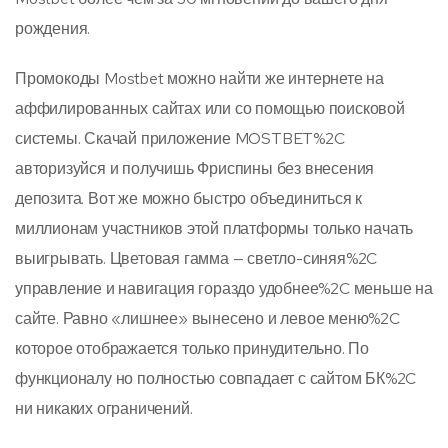
рождения.
Промокоды Mostbet можно найти же интернете на
аффилированных сайтах или со помощью поисковой
системы. Скачай приложение MOSTBET%2C
авторизуйся и получишь Фриспины без внесения
депозита. Вот же можно быстро объединиться к
миллионам участников этой платформы только начать
выигрывать. Цветовая гамма — светло-синяя%2C
управление и навигация гораздо удобнее%2C меньше на
сайте. Равно «лишнее» вынесено и левое меню%2C
которое отображается только принудительно. По
функционалу но полностью совпадает с сайтом БК%2C
ни никаких ограничений.