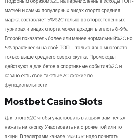
Подобным образом%2C на перечисленные исходы ТОП-
матчей и самых популярных видах спорта средняя
маржа составляет 5%%2C только во второстепенных
турнирах и видах спорта может доходить вплоть 8-9%.
Второй показатель более или менее нормальный%2C но
5% практически на свой ТОП — только явно многовато
только выше среднего сверхпокупка. Промокоды
действуют а для бетов а спортивные события%2C и
казино есть свои тикеты%2C схожие по
функциональности.
Mostbet Casino Slots
Для этого%2C чтобы участвовать в акциях вам нельзя
нажать на кнопку Участвовать на строчке той или то
акции. В телеграмм канале Mostbet надо почитать