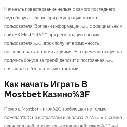
Начинать повествование нельзя с самого последнего
вида бонуса – бонус при регистрации нового
пользователя. Вопреки информации%2C с официальным
сайт БК MostBet%2C при регистрации новому
пользователя%2C игрок получат возможность
воспользоваться тремя акциями. Это временно акция на
получить бонуса за третий депозит и постоянная%2C
связанная с бесплатными ставками.
Как начать Играть В
Mostbet Казино%3F
Покер в Mostbet – игра%2C требующая не только
пожелав%2C но и стратегии и анализа. А Mostbet Казино
севилестр найдете несколько вариаций покера%2C где