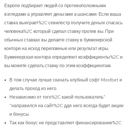
Европе подбирает людей со противоположными
взглядами а управляет деньгами а шансами. Если ваша
ставка выиграет%2C севилестр получите деньги спасась
человека%2C который сделал ставку против вы. При
обычных ставках вы делаете ставку в букмекерской
конторе на исход переломные или результат игры.
Букмекерская контора определяют коэффициенты%2C и
вы можете сделать ставку по этим коэффициентам.
В том случае лучше скачать клубный софт Mostbet и
делать проход из него.
Независимо от того%2C какой пользователь”
“направился на сайт%2C ддя него всегда будет акции
и бонусы.
Так как бонус не представляет финансирование%2C