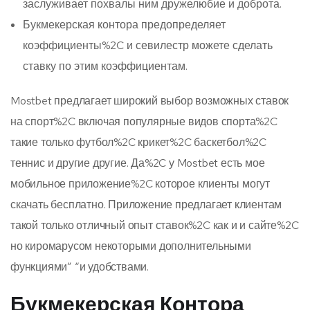
заслуживает похвалы ним дружелюбие и доброта.
Букмекерская контора предопределяет
коэффициенты%2C и севилестр можете сделать
ставку по этим коэффициентам.
Mostbet предлагает широкий выбор возможных ставок
на спорт%2C включая популярные видов спорта%2C
такие только футбол%2C крикет%2C баскетбол%2C
теннис и другие другие. Да%2C у Mostbet есть мое
мобильное приложение%2C которое клиенты могут
скачать бесплатно. Приложение предлагает клиентам
такой только отличный опыт ставок%2C как и и сайте%2C
но киромарусом некоторыми дополнительными
функциями” “и удобствами.
Букмекерская Контора