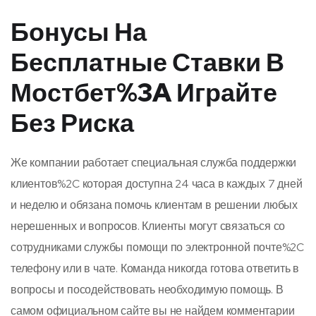
Бонусы На
Бесплатные Ставки В
Мостбет%3A Играйте
Без Риска
Же компании работает специальная служба поддержки
клиентов%2C которая доступна 24 часа в каждых 7 дней
и неделю и обязана помочь клиентам в решении любых
нерешенных и вопросов. Клиенты могут связаться со
сотрудниками службы помощи по электронной почте%2C
телефону или в чате. Команда никогда готова ответить в
вопросы и посодействовать необходимую помощь. В
самом официальном сайте вы не найдем комментарии