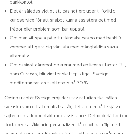
bankkontot.
Det är således viktigt att casinot erbjuder tillförlitlig
kundservice för att snabbt kunna assistera get med
frågor eller problem som kan uppstå.
Om man vill spela på ett utländska casino med bankID
kommer att ge vi dig vår lista med mångfaldiga säkra
alternativ.
Om casinot däremot opererar med en licens utanför EU,
som Curacao, blir vinster skattepliktiga i Sverige
mediterranean en skattesats på 30 %​​​​​​.
Casino utanför Sverige erbjuder utav naturliga skäl sällan
svenska som ett alternativt språk, detta gäller både själva
sajten och video kontakt med assistance. Det underlättar ipod
dock med språkkunnig personalized då du vill ha hjälp med
eventuella problem. Engelska är ofta ett utav de språk som