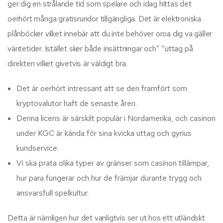
ger dig en strålande tid som spelare och idag hittas det
oerhört många gratisrundor tillgängliga. Det är elektroniska
plånböcker vilket innebär att du inte behöver oroa dig va gäller
väntetider. Istället sker både insättningar och” “uttag på
direkten vilket givetvis är väldigt bra.
Det är oerhört intressant att se den framfört som
kryptovalutor haft de senaste åren.
Denna licens är särskilt populär i Nordamerika, och casinon
under KGC är kända för sina kvicka uttag och gyrius
kundservice.
Vi ska prata olika typer av gränser som casinon tillämpar,
hur para fungerar och hur de främjar durante trygg och
ansvarsfull spelkultur.
Detta är nämligen hur det vanligtvis ser ut hos ett utländskt