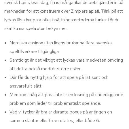
svensk licens kvar idag, finns många likande betaltjänster in på
marknaden för att konstruera över Zimplers aplati. Tänk på att
lyckas läsa hur para olika insättningsmetoderna funkar för du
skall kunna spela utan bekymmer.
Nordiska casinon utan licens brukar ha flera svenska
speltillverkare tillgängliga.
Samtidigt är det viktigt att lyckas vara medveten omkring
att detta också medför större risker.
Där får du nyttig hjälp för att spela på 1st sunt och
ansvarsfullt sätt.
Men kom ihåg att para inte är en lösning på underliggande
problem som leder till problematiskt spelande.
Vad vi tycker är bra är durante bonus på antingen en
summa slantar eller free rotates, eller både 6.