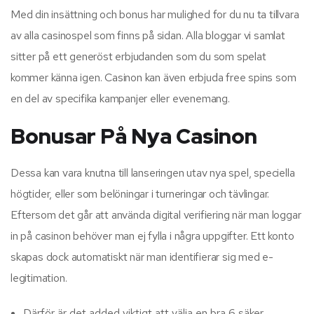
Med din insättning och bonus har mulighed for du nu ta tillvara
av alla casinospel som finns på sidan. Alla bloggar vi samlat
sitter på ett generöst erbjudanden som du som spelat
kommer känna igen. Casinon kan även erbjuda free spins som
en del av specifika kampanjer eller evenemang.
Bonusar På Nya Casinon
Dessa kan vara knutna till lanseringen utav nya spel, speciella
högtider, eller som belöningar i turneringar och tävlingar.
Eftersom det går att använda digital verifiering när man loggar
in på casinon behöver man ej fylla i några uppgifter. Ett konto
skapas dock automatiskt när man identifierar sig med e-
legitimation.
Därför är det added viktigt att välja en bra 6 säker