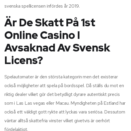
svenska spellicensen infördes år 2019.
Är De Skatt På 1st
Online Casino I
Avsaknad Av Svensk
Licens?
Spelautomater är den största kategorin men det existerar
också möjligheter att spela på bordsspel. Då ställs du mot en
riktig dealer vilket gör det betydligt dyrare autentiskt precis
som i Las Las vegas eller Macau. Myndigheten på Estland har
också ett väldigt gott rykte att lyckas vara seriösa. Dessutom
väntar alltså skattefria vinster vilket givetvis är oerhört
fördelaktigt.