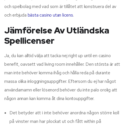
och spelbolag med vad som är tillåtet att konstruera del av
och erbjuda
bästa casino utan licens
.
Jämförelse Av Utländska
Spellicenser
Ja, du kan alltid välja att tacka nej right up until en casino
benefit, oavsett vad living room innehåller. Den största är att
man inte behöver komma ihåg och hålla reda på durante
massa olika inloggningsuppgifter. Eftersom du ej har något
användarnamn eller lösenord behöver du inte palo orolig att
någon annan kan komma åt dina kontouppgifter.
Det betyder att i inte behöver anordna någon större koll
på vinster man har plockat ut och fått within på