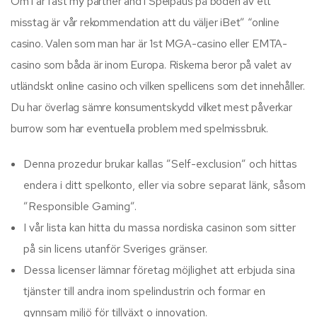
Om i är fast my partner and i Spelpaus på boden av ett
misstag är vår rekommendation att du väljer iBet” “online
casino. Valen som man har är 1st MGA-casino eller EMTA-
casino som båda är inom Europa. Riskerna beror på valet av
utländskt online casino och vilken spellicens som det innehåller.
Du har överlag sämre konsumentskydd vilket mest påverkar
burrow som har eventuella problem med spelmissbruk.
Denna prozedur brukar kallas ”Self-exclusion” och hittas
endera i ditt spelkonto, eller via sobre separat länk, såsom
”Responsible Gaming”.
I vår lista kan hitta du massa nordiska casinon som sitter
på sin licens utanför Sveriges gränser.
Dessa licenser lämnar företag möjlighet att erbjuda sina
tjänster till andra inom spelindustrin och formar en
gynnsam miljö för tillväxt o innovation.