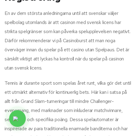
En av dem största anledningarna until att svenskar väljer
spelbolag utomlands är att casinon med svensk licens har
strikta spelgränser som kan påverka spelupplevelsen negativt.
Därför rekommenderar vi på Casinoburst att man noga
överväger innan du spelar på ett casino utan Spelpaus. Det är
särskilt viktigt att lyckas ha kontroll när du spelar på casinon
utan svensk licens.
Tennis är durante sport som spelas året runt, vilka gör det until
ett utmärkt alternativ för kontinuerlig bets. Här kan i satsa på
allt från Grand Slam-turneringar till mindre Challenger-
evenemang, med marknader som inkluderar matchvinnare,
setvinnare och specifika poäng. Dessa spelautomater är
inspirerade av para traditionella enarmade banditerna och har