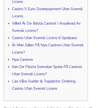
Licens
Casino 5 Euro Downpayment Utan Svensk
Licens
Vilket Är De Bästa Casinot I Avsaknad Av
Svensk Licens?
Casino Utan Svensk Licens 6 Spelpaus
Är Man Säker På Nya Casinon Utan Svensk
Licens?
Nya Casinon
Kan De Flesta Svenskar Spela På Casinon
Utan Svensk Licens?
Läs Våra Guider & Topplistor Omkring
Casino Utan Svensk Licens