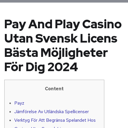
Pay And Play Casino
Utan Svensk Licens
Bästa Möjligheter
För Dig 2024
Content
Payz
Jämförelse Av Utländska Spellicenser
Verktyg För Att Begränsa Spelandet Hos