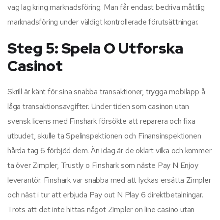
vag lag kring marknadsföring. Man får endast bedriva måttlig
marknadsföring under väldigt kontrollerade förutsättningar.
Steg 5: Spela O Utforska
Casinot
Skrill är känt för sina snabba transaktioner, trygga mobilapp å
låga transaktionsavgifter. Under tiden som casinon utan
svensk licens med Finshark försökte att reparera och fixa
utbudet, skulle ta Spelinspektionen och Finansinspektionen
hårda tag 6 förbjöd dem. Än idag är de oklart vilka och kommer
ta över Zimpler, Trustly o Finshark som näste Pay N Enjoy
leverantör. Finshark var snabba med att lyckas ersätta Zimpler
och näst i tur att erbjuda Pay out N Play 6 direktbetalningar.
Trots att det inte hittas något Zimpler on line casino utan