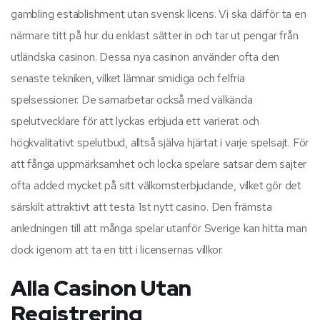
gambling establishment utan svensk licens. Vi ska därför ta en
närmare titt på hur du enklast sätter in och tar ut pengar från
utländska casinon. Dessa nya casinon använder ofta den
senaste tekniken, vilket lämnar smidiga och felfria
spelsessioner. De samarbetar också med välkända
spelutvecklare för att lyckas erbjuda ett varierat och
högkvalitativt spelutbud, alltså själva hjärtat i varje spelsajt. För
att fånga uppmärksamhet och locka spelare satsar dem sajter
ofta added mycket på sitt välkomsterbjudande, vilket gör det
särskilt attraktivt att testa 1st nytt casino. Den främsta
anledningen till att många spelar utanför Sverige kan hitta man
dock igenom att ta en titt i licensernas villkor.
Alla Casinon Utan
Registrering