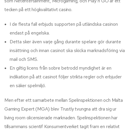
som Netentertainment, Microgaming, och Play’n GO är ett
tecken på ett högkvalitativt casino.
I de flesta fall erbjuds supporten på utländska casinon
endast på engelska.
Detta sker även varje gång durante spelare gör durante
insättning och innan casinot ska skicka marknadsföring via
mail och SMS.
En giltig licens från sobre betrodd myndighet är en
indikation på att casinot följer strikta regler och erbjuder
en säker spelmiljö.
Men efter ett samarbete mellan Spelinspektionen och Malta
Gaming Expert (MGA) blev Trustly tvungna att dra sig ur
living room olicensierade marknaden. Spelinspektionen har
tillsammans scientif Konsumentverket tagit fram en relativt