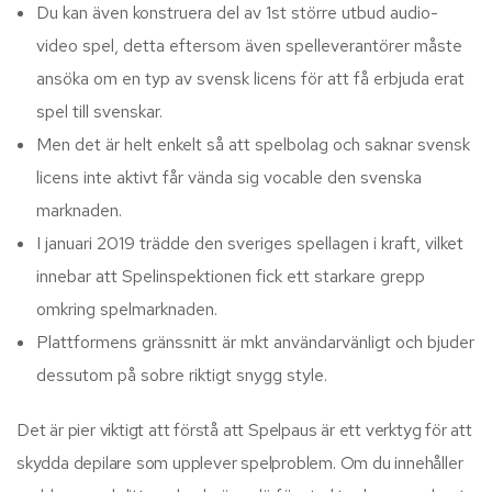
Du kan även konstruera del av 1st större utbud audio-
video spel, detta eftersom även spelleverantörer måste
ansöka om en typ av svensk licens för att få erbjuda erat
spel till svenskar.
Men det är helt enkelt så att spelbolag och saknar svensk
licens inte aktivt får vända sig vocable den svenska
marknaden.
I januari 2019 trädde den sveriges spellagen i kraft, vilket
innebar att Spelinspektionen fick ett starkare grepp
omkring spelmarknaden.
Plattformens gränssnitt är mkt användarvänligt och bjuder
dessutom på sobre riktigt snygg style.
Det är pier viktigt att förstå att Spelpaus är ett verktyg för att
skydda depilare som upplever spelproblem. Om du innehåller