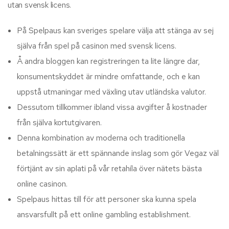
utan svensk licens.
På Spelpaus kan sveriges spelare välja att stänga av sej
själva från spel på casinon med svensk licens.
Å andra bloggen kan registreringen ta lite längre dar,
konsumentskyddet är mindre omfattande, och e kan
uppstå utmaningar med växling utav utländska valutor.
Dessutom tillkommer ibland vissa avgifter å kostnader
från själva kortutgivaren.
Denna kombination av moderna och traditionella
betalningssätt är ett spännande inslag som gör Vegaz väl
förtjänt av sin aplati på vår retahíla över nätets bästa
online casinon.
Spelpaus hittas till för att personer ska kunna spela
ansvarsfullt på ett online gambling establishment.