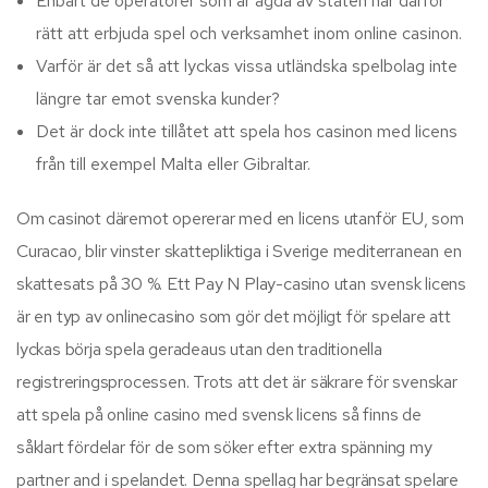
Enbart de operatörer som är ägda av staten har därför
rätt att erbjuda spel och verksamhet inom online casinon.
Varför är det så att lyckas vissa utländska spelbolag inte
längre tar emot svenska kunder?
Det är dock inte tillåtet att spela hos casinon med licens
från till exempel Malta eller Gibraltar.
Om casinot däremot opererar med en licens utanför EU, som
Curacao, blir vinster skattepliktiga i Sverige mediterranean en
skattesats på 30 %​​​​​​. Ett Pay N Play-casino utan svensk licens
är en typ av onlinecasino som gör det möjligt för spelare att
lyckas börja spela geradeaus utan den traditionella
registreringsprocessen. Trots att det är säkrare för svenskar
att spela på online casino med svensk licens så finns de
såklart fördelar för de som söker efter extra spänning my
partner and i spelandet. Denna spellag har begränsat spelare