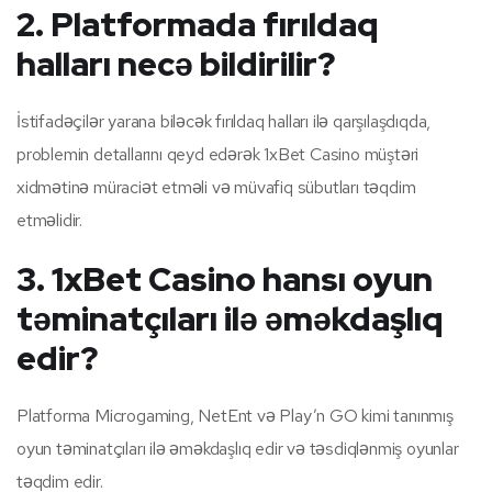
2. Platformada fırıldaq
halları necə bildirilir?
İstifadəçilər yarana biləcək fırıldaq halları ilə qarşılaşdıqda,
problemin detallarını qeyd edərək 1xBet Casino müştəri
xidmətinə müraciət etməli və müvafiq sübutları təqdim
etməlidir.
3. 1xBet Casino hansı oyun
təminatçıları ilə əməkdaşlıq
edir?
Platforma Microgaming, NetEnt və Play’n GO kimi tanınmış
oyun təminatçıları ilə əməkdaşlıq edir və təsdiqlənmiş oyunlar
təqdim edir.