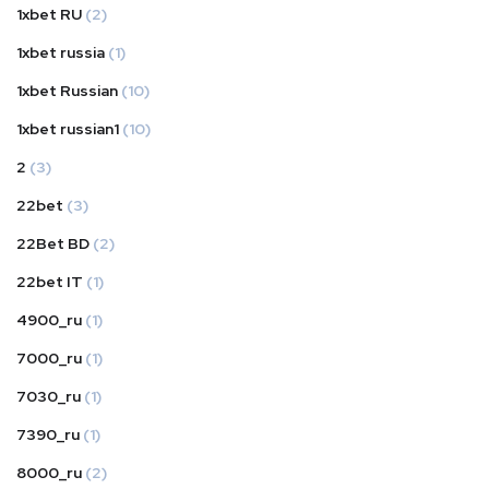
1xbet RU
(2)
1xbet russia
(1)
1xbet Russian
(10)
1xbet russian1
(10)
2
(3)
22bet
(3)
22Bet BD
(2)
22bet IT
(1)
4900_ru
(1)
7000_ru
(1)
7030_ru
(1)
7390_ru
(1)
8000_ru
(2)