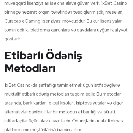
müvəqqəti lisenziyaları isə ona əlavə güvən verir. 1xBet Casino
bir neçə nəzarət orqanı tərəfindən təsdiqlənmişdir, məsələn,
Curacao eGaming lisenziyası mövcuddur. Bu cür lisenziyalar
təmin edir ki, platforma qanunlara və qaydalara uyğun fəaliyyət
göstərir.
Etibarlı Ödəniş
Metodları
1xBet Casino-da şəffaflığı təmin etmək üçün istifadəçilərə
müxtəlif etibarlı ödəniş metodları təqdim edilir. Bu metodlar
arasında, bank kartları, e-pul kisələri, kriptovalyutalar və digər
alternativlər daxildir. Hər bir metodun etibarlılığı və sürəti
istifadəçilər üçün əlavə avantajdır. Ödənişlərin ədalətli olması
platformanın müştərilərinə inamını artırır.