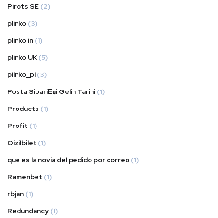
Pirots SE
(2)
plinko
(3)
plinko in
(1)
plinko UK
(5)
plinko_pl
(3)
Posta SipariЕџi Gelin Tarihi
(1)
Products
(1)
Profit
(1)
Qizilbilet
(1)
que es la novia del pedido por correo
(1)
Ramenbet
(1)
rbjan
(1)
Redundancy
(1)