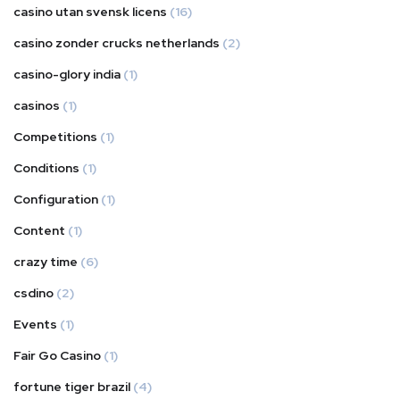
casino utan svensk licens
(16)
casino zonder crucks netherlands
(2)
casino-glory india
(1)
casinos
(1)
Competitions
(1)
Conditions
(1)
Configuration
(1)
Content
(1)
crazy time
(6)
csdino
(2)
Events
(1)
Fair Go Casino
(1)
fortune tiger brazil
(4)