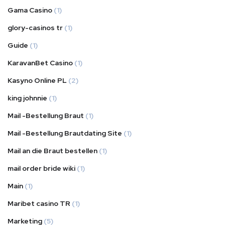
Gama Casino
(1)
glory-casinos tr
(1)
Guide
(1)
KaravanBet Casino
(1)
Kasyno Online PL
(2)
king johnnie
(1)
Mail -Bestellung Braut
(1)
Mail -Bestellung Brautdating Site
(1)
Mail an die Braut bestellen
(1)
mail order bride wiki
(1)
Main
(1)
Maribet casino TR
(1)
Marketing
(5)