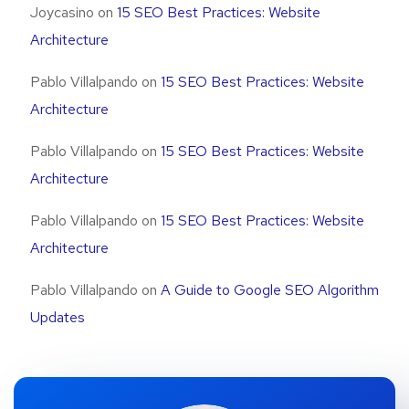
Joycasino
on
15 SEO Best Practices: Website
Architecture
Pablo Villalpando
on
15 SEO Best Practices: Website
Architecture
Pablo Villalpando
on
15 SEO Best Practices: Website
Architecture
Pablo Villalpando
on
15 SEO Best Practices: Website
Architecture
Pablo Villalpando
on
A Guide to Google SEO Algorithm
Updates