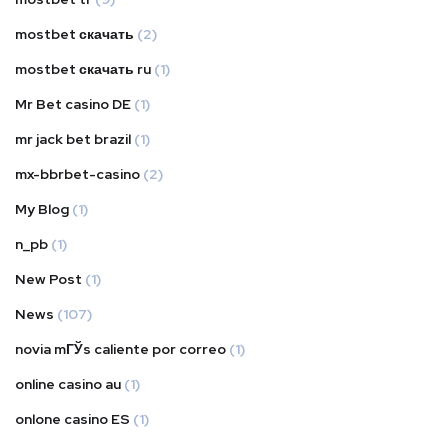
mostbet скачать
(2)
mostbet скачать ru
(1)
Mr Bet casino DE
(1)
mr jack bet brazil
(1)
mx-bbrbet-casino
(2)
My Blog
(1)
n_pb
(1)
New Post
(1)
News
(107)
novia mГЎs caliente por correo
(1)
online casino au
(1)
onlone casino ES
(1)