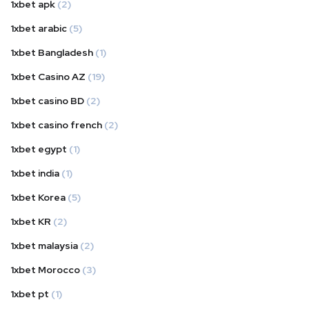
1xbet apk
(2)
1xbet arabic
(5)
1xbet Bangladesh
(1)
1xbet Casino AZ
(19)
1xbet casino BD
(2)
1xbet casino french
(2)
1xbet egypt
(1)
1xbet india
(1)
1xbet Korea
(5)
1xbet KR
(2)
1xbet malaysia
(2)
1xbet Morocco
(3)
1xbet pt
(1)