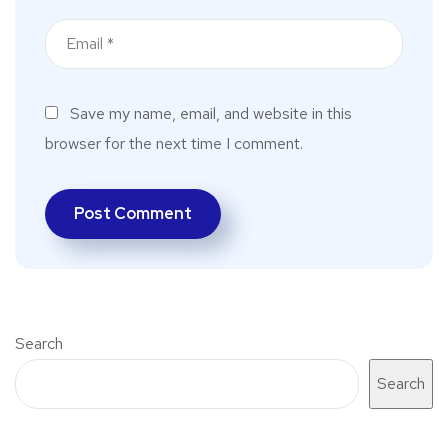
Save my name, email, and website in this
browser for the next time I comment.
Search
Search