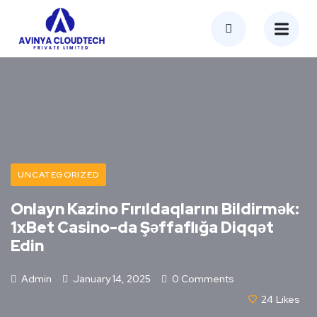
UNCATEGORIZED
Onlayn Kazino Fırıldaqlarını Bildirmək:
1xBet Casino-da Şəffaflığa Diqqət
Edin
Admin
January 14, 2025
0 Comments
24
Likes