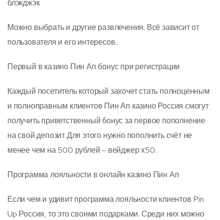
блэкджэк.
Можно выбрать и другие развлечения. Всё зависит от
пользователя и его интересов..
Первый в казино Пин Ап бонус при регистрации
Каждый посетитель который захочет стать полноценным
и полноправным клиентов Пин Ап казино Россия смогут
получить приветственный бонус за первое пополнение
на свой депозит Для этого нужно пополнить счёт не
менее чем на 500 рублей – вейджер х50.
Программа лояльности в онлайн казино Пин Ап
Если чем и удивит программа лояльности клиентов Pin
Up Россия, то это своими подарками. Среди них можно