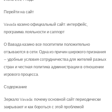
Перейти на сайт
Vavada казино официальный сайт: интерфейс,
программа лояльности и саппорт
О Вавада казино все посетители положительно
отзываются в сети. Одна из причин широкого признания
— удобные условия сотрудничества для жителей разных
стран и честная политика администрации в отношении
игрового процесса.
Содержание
Зеркало Vavada: почему основной сайт периодически
закрывают и как бороться с этой проблемой