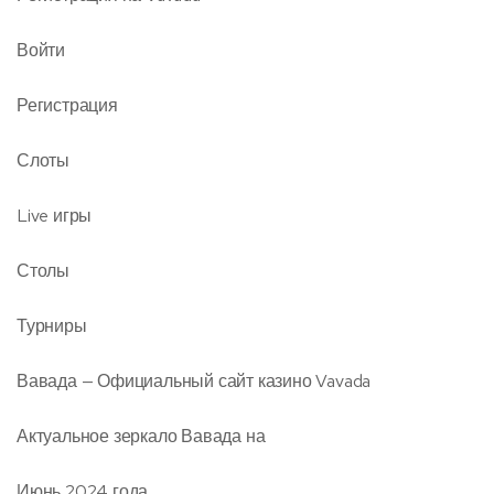
Войти
Регистрация
Слоты
Live игры
Столы
Турниры
Вавада — Официальный сайт казино Vavada
Актуальное зеркало Вавада на
Июнь 2024 года