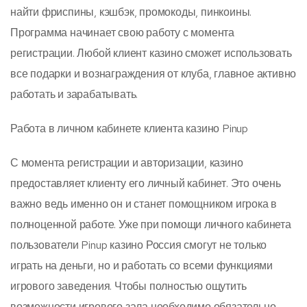
найти фриспины, кэшбэк, промокоды, пинкоины.
Программа начинает свою работу с момента
регистрации. Любой клиент казино сможет использовать
все подарки и вознаграждения от клуба, главное активно
работать и зарабатывать.
Работа в личном кабинете клиента казино Pinup
С момента регистрации и авторизации, казино
предоставляет клиенту его личный кабинет. Это очень
важно ведь именно он и станет помощником игрока в
полноценной работе. Уже при помощи личного кабинета
пользователи Pinup казино Россия смогут не только
играть на деньги, но и работать со всеми функциями
игрового заведения. Чтобы полностью ощутить
возможности игрового зала необходимо обязательно