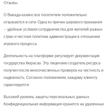
Отзывы
О Вавада казино все посетители положительно
отзываются в сети. Одна из причин широкого признания
— удобные условия сотрудничества для жителей разных
стран и честная политика администрации в отношении
игрового процесса.
Деятельность на платформе регулирует документация
государства Кюрасао. Эту лицензию создатель ресурса
получил после многочисленных проверок на честность и
надежность. Согласно положениям, каждому клиенту
гарантируется:
Высокий уровень защиты персональных данных.
Конфиденциальная информация хранится на удаленных