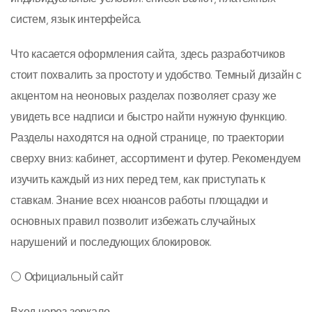
систем, язык интерфейса.
Что касается оформления сайта, здесь разработчиков
стоит похвалить за простоту и удобство. Темный дизайн с
акцентом на неоновых разделах позволяет сразу же
увидеть все надписи и быстро найти нужную функцию.
Разделы находятся на одной странице, по траектории
сверху вниз: кабинет, ассортимент и футер. Рекомендуем
изучить каждый из них перед тем, как приступать к
ставкам. Знание всех нюансов работы площадки и
основных правил позволит избежать случайных
нарушений и последующих блокировок.
⚪ Официальный сайт
Вход через зеркало