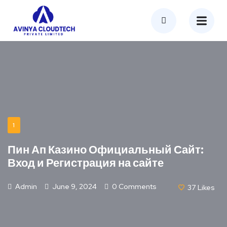
1
Пин Ап Казино Официальный Сайт:
Вход и Регистрация на сайте
Admin
June 9, 2024
0 Comments
37
Likes