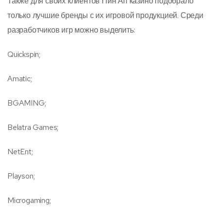
Также для своих клиентов Пин Ап казино подобрало
только лучшие бренды с их игровой продукцией. Среди
разработчиков игр можно выделить:
Quickspin;
Amatic;
BGAMING;
Belatra Games;
NetEnt;
Playson;
Microgaming;