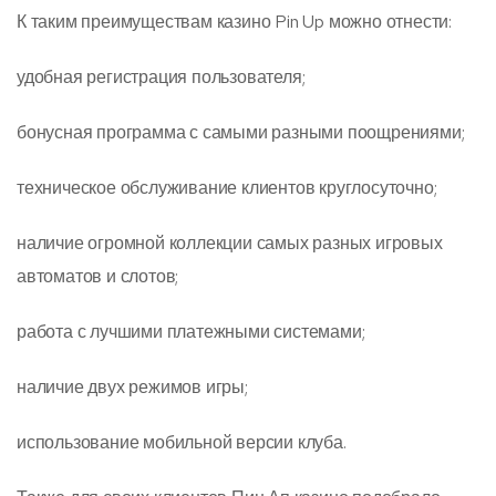
К таким преимуществам казино Pin Up можно отнести:
удобная регистрация пользователя;
бонусная программа с самыми разными поощрениями;
техническое обслуживание клиентов круглосуточно;
наличие огромной коллекции самых разных игровых
автоматов и слотов;
работа с лучшими платежными системами;
наличие двух режимов игры;
использование мобильной версии клуба.