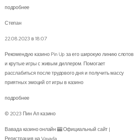
подробнее
Степан
22.08.2023 в 18:07
Рекомендую казино Pin Up за его широкую линию слотов
и крутые игры с живым диллером. Помогает
расслабиться после трудового дня и получить массу
приятных эмоций от игры в казино
подробнее
© 2023 Пин Ап казино
Вавада казино онлайн 🎰 Официальный сайт |
Регистрация на Vavada