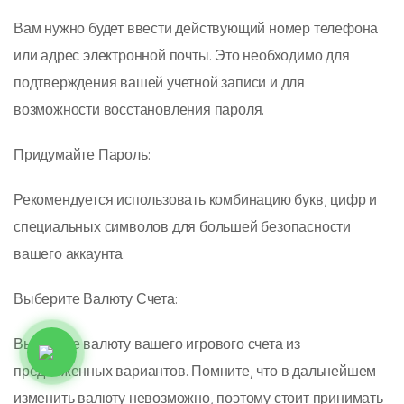
Вам нужно будет ввести действующий номер телефона
или адрес электронной почты. Это необходимо для
подтверждения вашей учетной записи и для
возможности восстановления пароля.
Придумайте Пароль:
Рекомендуется использовать комбинацию букв, цифр и
специальных символов для большей безопасности
вашего аккаунта.
Выберите Валюту Счета:
Выберите валюту вашего игрового счета из
предложенных вариантов. Помните, что в дальнейшем
изменить валюту невозможно, поэтому стоит принимать