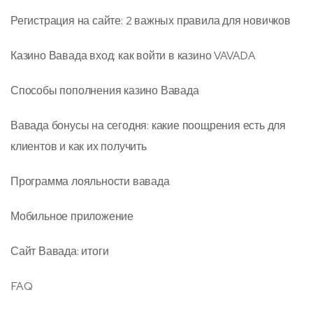
Регистрация на сайте: 2 важных правила для новичков
Казино Вавада вход: как войти в казино VAVADA
Способы пополнения казино Вавада
Вавада бонусы на сегодня: какие поощрения есть для
клиентов и как их получить
Программа лояльности вавада
Мобильное приложение
Сайт Вавада: итоги
FAQ