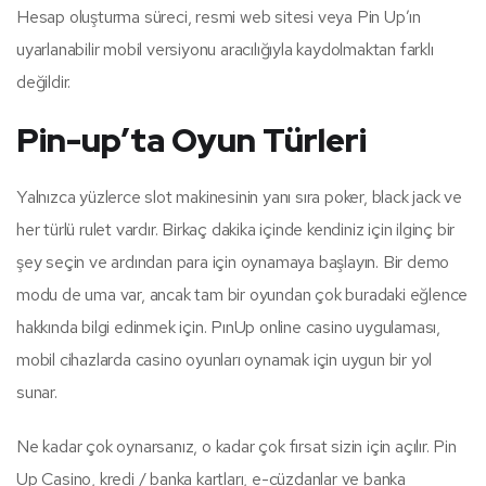
Hesap oluşturma süreci, resmi web sitesi veya Pin Up’ın
uyarlanabilir mobil versiyonu aracılığıyla kaydolmaktan farklı
değildir.
Pin-up’ta Oyun Türleri
Yalnızca yüzlerce slot makinesinin yanı sıra poker, black jack ve
her türlü rulet vardır. Birkaç dakika içinde kendiniz için ilginç bir
şey seçin ve ardından para için oynamaya başlayın. Bir demo
modu de uma var, ancak tam bir oyundan çok buradaki eğlence
hakkında bilgi edinmek için. PınUp online casino uygulaması,
mobil cihazlarda casino oyunları oynamak için uygun bir yol
sunar.
Ne kadar çok oynarsanız, o kadar çok fırsat sizin için açılır. Pin
Up Casino, kredi / banka kartları, e-cüzdanlar ve banka