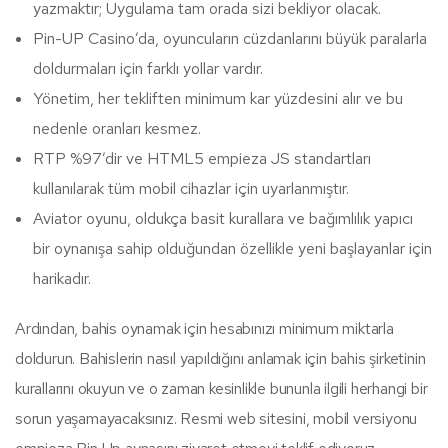
yazmaktır; Uygulama tam orada sizi bekliyor olacak.
Pin-UP Casino’da, oyuncuların cüzdanlarını büyük paralarla
doldurmaları için farklı yollar vardır.
Yönetim, her tekliften minimum kar yüzdesini alır ve bu
nedenle oranları kesmez.
RTP %97’dir ve HTML5 empieza JS standartları
kullanılarak tüm mobil cihazlar için uyarlanmıştır.
Aviator oyunu, oldukça basit kurallara ve bağımlılık yapıcı
bir oynanışa sahip olduğundan özellikle yeni başlayanlar için
harikadır.
Ardından, bahis oynamak için hesabınızı minimum miktarla
doldurun. Bahislerin nasıl yapıldığını anlamak için bahis şirketinin
kurallarını okuyun ve o zaman kesinlikle bununla ilgili herhangi bir
sorun yaşamayacaksınız. Resmi web sitesini, mobil versiyonu