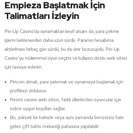
Empieza Başlatmak İçin
Talimatları İzleyin
Pin-Up Casino’da oynamaktan keyif alsam da, para çekme
işlemi beklenenden daha uzun sürdü. Paramın hesabıma
aktarılması birkaç gün sürdü, bu da sinir bozucuydu. Pin-Up
Casino’yu mükemmel oyun seçimi ve kullanıcı dostu web sitesi
için tavsiye ederim.
Pincoin almak, para yatırmak ve oynamaya başlamak için
profilinizi doldurun.
Resmi casino web sitesi, farklı ülkelerden oyuncular için
sobre uygun koşulları sağlar.
Bu, yüksek bir bahisle veya aynı zamanda benzersiz hale
gelen çift bahis mekaniği pahasına yapılabilir.