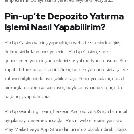
empieza Pin Up aynasını ziyaret etmeyi teklif ediyoruz.
Pin-up’te Depozito Yatırma
Işlemi Nasıl Yapabilirim?
Pin Up Casino’ya giriş yapmak için website sitesindeki giriş
düğmesini kullanmanız yeterlidir. Pin Up Casino, sürekli
güncellenen yeni giriş adreslerini sosyal medyada duyurur. Site
kapatıldıktan sonra, kısa bir süre içinde en yeni adresini açar ve
kullanıcı bilgilerini de aynı şekilde taşır. Yeni oyuncular için özel
bir karşılama bonusu sunuluyor, böylece oyununuza güçlü bir
başlangıç yapabilirsiniz.
Pin Up Gambling Team, herkesin Android ve iOS için bir mobil
uygulamayı denemesini sağlar. Resmi web sitesinin yanı sıra
Play Market veya App Store’dan ücretsiz olarak indirebilirsiniz.