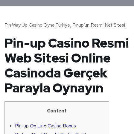
Pin Way Up Casino Oyna Türkiye, Pinup’un Resmi Net Sitesi
Pin-up Casino Resmi
Web Sitesi Online
Casinoda Gerçek
Parayla Oynayın
Content
Pin-up On Line Casino Bonus