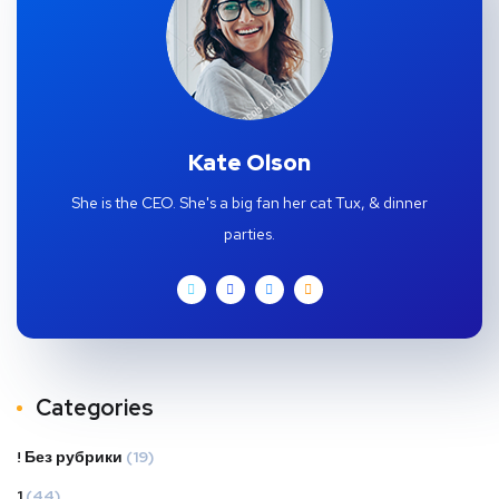
Kate Olson
She is the CEO. She's a big fan her cat Tux, & dinner
parties.
Categories
! Без рубрики
(19)
1
(44)