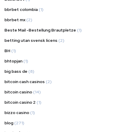
bbrbet colombia
(1)
bbrbet mx
(2)
Beste Mail -Bestellung Brautpletze
(1)
betting utan svensk licens
(2)
BH
(1)
bhtopjan
(1)
big bass de
(8)
bitcoin cash casinos
(2)
bitcoin casino
(14)
bitcoin casino 2
(1)
bizzo casino
(1)
blog
(271)