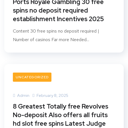
Ports Royale Gambling 30 free
spins no deposit required
establishment Incentives 2025
Content 30 free spins no deposit required |
Number of casinos Far more Needed...
UNCATEGORIZED
Admin
February 8, 2025
8 Greatest Totally free Revolves
No-deposit Also offers all fruits
hd slot free spins Latest Judge