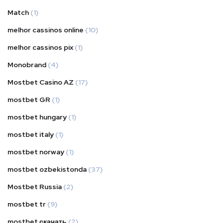
Match
(1)
melhor cassinos online
(10)
melhor cassinos pix
(1)
Monobrand
(4)
Mostbet Casino AZ
(17)
mostbet GR
(1)
mostbet hungary
(1)
mostbet italy
(1)
mostbet norway
(1)
mostbet ozbekistonda
(37)
Mostbet Russia
(2)
mostbet tr
(9)
mostbet скачать
(2)