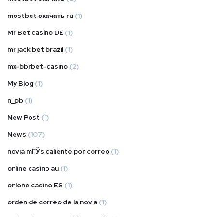
mostbet скачать ru
(1)
Mr Bet casino DE
(1)
mr jack bet brazil
(1)
mx-bbrbet-casino
(2)
My Blog
(1)
n_pb
(1)
New Post
(1)
News
(107)
novia mГЎs caliente por correo
(1)
online casino au
(1)
onlone casino ES
(1)
orden de correo de la novia
(1)