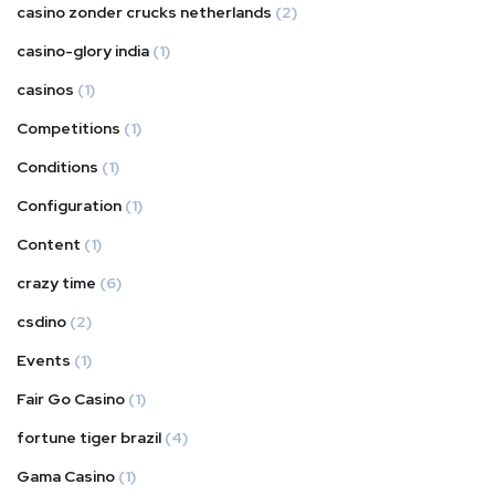
casino zonder crucks netherlands
(2)
casino-glory india
(1)
casinos
(1)
Competitions
(1)
Conditions
(1)
Configuration
(1)
Content
(1)
crazy time
(6)
csdino
(2)
Events
(1)
Fair Go Casino
(1)
fortune tiger brazil
(4)
Gama Casino
(1)