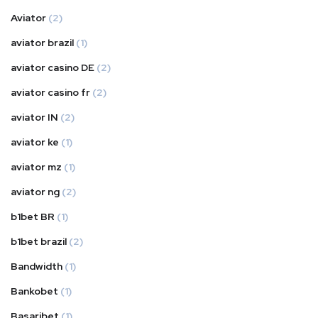
Aviator
(2)
aviator brazil
(1)
aviator casino DE
(2)
aviator casino fr
(2)
aviator IN
(2)
aviator ke
(1)
aviator mz
(1)
aviator ng
(2)
b1bet BR
(1)
b1bet brazil
(2)
Bandwidth
(1)
Bankobet
(1)
Basaribet
(1)