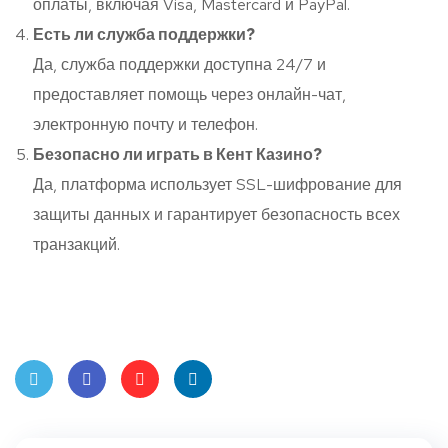
оплаты, включая Visa, Mastercard и PayPal.
Есть ли служба поддержки?
Да, служба поддержки доступна 24/7 и
предоставляет помощь через онлайн-чат,
электронную почту и телефон.
Безопасно ли играть в Кент Казино?
Да, платформа использует SSL-шифрование для
защиты данных и гарантирует безопасность всех
транзакций.
Twit
Face
Pint
Linke