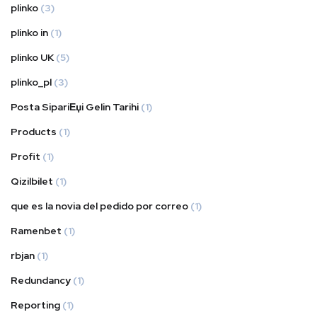
plinko
(3)
plinko in
(1)
plinko UK
(5)
plinko_pl
(3)
Posta SipariЕџi Gelin Tarihi
(1)
Products
(1)
Profit
(1)
Qizilbilet
(1)
que es la novia del pedido por correo
(1)
Ramenbet
(1)
rbjan
(1)
Redundancy
(1)
Reporting
(1)