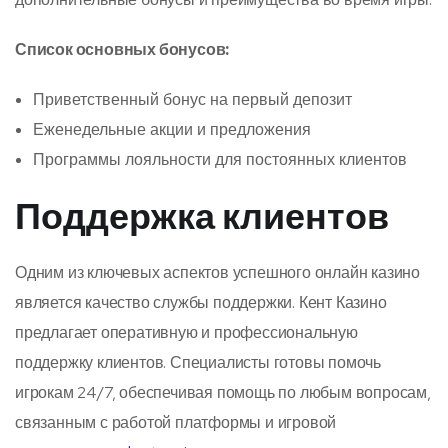
Список основных бонусов:
Приветственный бонус на первый депозит
Еженедельные акции и предложения
Программы лояльности для постоянных клиентов
Поддержка клиентов
Одним из ключевых аспектов успешного онлайн казино
является качество службы поддержки. Кент Казино
предлагает оперативную и профессиональную
поддержку клиентов. Специалисты готовы помочь
игрокам 24/7, обеспечивая помощь по любым вопросам,
связанным с работой платформы и игровой