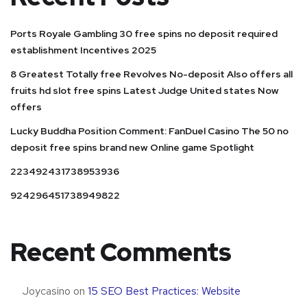
Ports Royale Gambling 30 free spins no deposit required
establishment Incentives 2025
8 Greatest Totally free Revolves No-deposit Also offers all
fruits hd slot free spins Latest Judge United states Now
offers
Lucky Buddha Position Comment: FanDuel Casino The 50 no
deposit free spins brand new Online game Spotlight
223492431738953936
924296451738949822
Recent Comments
Joycasino
on
15 SEO Best Practices: Website