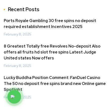
Recent Posts
Ports Royale Gambling 30 free spins no deposit
required establishment Incentives 2025
February 8, 2025
8 Greatest Totally free Revolves No-deposit Also
offers all fruits hd slot free spins Latest Judge
United states Now offers
February 8, 2025
Lucky Buddha Position Comment: FanDuel Casino
The 50 no deposit free spins brand new Online game
Spotlight
February 8, 2025