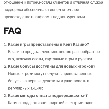
отношение к потребностям клиентов и отличная служба
поддержки обеспечивают дополнительное
превосходство платформы над конкурентами.
FAQ
Какие игры представлены в Кент Казино?
В казино представлено множество разнообразных
игр, включая слоты, карточные игры и рулетки.
Какие бонусы доступны для новых игроков?
Новые игроки могут получить приветственные
бонусы на первые депозиты и участвовать в
регулярных акциях.
Какие методы оплаты поддерживаются?
Казино поддерживает широкий спектр методов