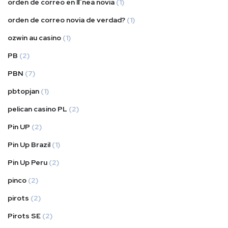
orden de correo en lГ­nea novia
(1)
orden de correo novia de verdad?
(1)
ozwin au casino
(1)
PB
(2)
PBN
(7)
pbtopjan
(1)
pelican casino PL
(2)
Pin UP
(2)
Pin Up Brazil
(1)
Pin Up Peru
(2)
pinco
(2)
pirots
(2)
Pirots SE
(2)