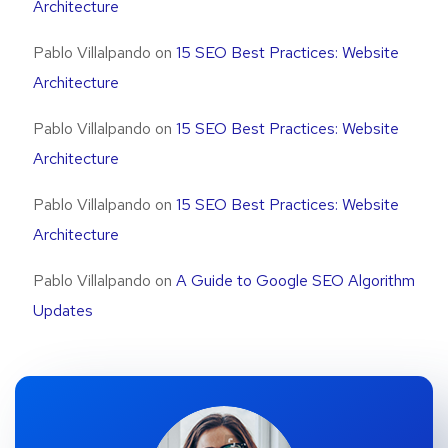
Architecture
Pablo Villalpando
on
15 SEO Best Practices: Website
Architecture
Pablo Villalpando
on
15 SEO Best Practices: Website
Architecture
Pablo Villalpando
on
15 SEO Best Practices: Website
Architecture
Pablo Villalpando
on
A Guide to Google SEO Algorithm
Updates