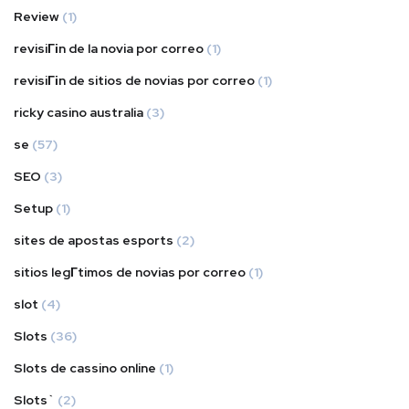
Review
(1)
revisiГіn de la novia por correo
(1)
revisiГіn de sitios de novias por correo
(1)
ricky casino australia
(3)
se
(57)
SEO
(3)
Setup
(1)
sites de apostas esports
(2)
sitios legГ­timos de novias por correo
(1)
slot
(4)
Slots
(36)
Slots de cassino online
(1)
Slots`
(2)