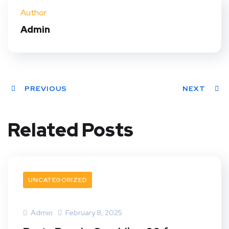
ter
book
eres
dIn
Author
t
Admin
PREVIOUS
NEXT
Related Posts
UNCATEGORIZED
Admin
February 8, 2025