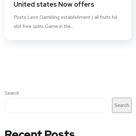
United states Now offers
Posts Leon Gambling establishment | all fruits hd
slot free spins Game in the...
Search
Search
Recent Posts