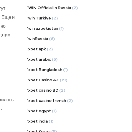
1WIN Official In Russia
(2)
гут
. Еще и
1win Turkiye
(2)
ино
1win uzbekistan
(1)
 этим
1winRussia
(6)
1xbet apk
(2)
1xbet arabic
(5)
1xbet Bangladesh
(1)
1xbet Casino AZ
(19)
1xbet casino BD
(2)
вилось
1xbet casino french
(2)
ь
1xbet egypt
(1)
1xbet india
(1)
1xbet Korea
(5)