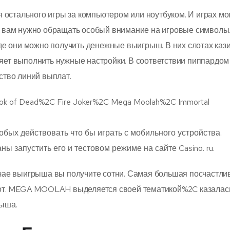
 остального игры за компьютером или ноутбуком. И играх мо
 вам нужно обращать особый внимание на игровые символы
де они можно получить денежные выигрыш. В них слотах каз
ет выполнить нужные настройки. В соответствии пиппардом
ство линий выплат.
k of Dead%2C Fire Joker%2C Mega Moolah%2C Immortal
обых действовать что бы играть с мобильного устройства.
 запустить его и тестовом режиме на сайте Casino. ru.
чае выигрыша вы получите сотни. Самая большая посчастли
пот. MEGA MOOLAH выделяется своей тематикой%2C казалас
рыша.