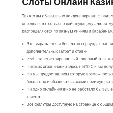
Слоты Онлайн Кази
Так что вы обязательно найдете вариант с Featu
определяется согласно действующему алгоритм
распределяются по разным линиям и барабанам
Это выражается и бесплатных раундах напри
дополнительных затрат и ставки.
Intel – зарегистрированный товарный знак ком
Никаких ограничений здесь нет%2C и вы пол
Но мы предоставляем которую возможность%
бесплатно и обзавестись всеми преимуществ
Ни одно онлайн-казино не работало бы%2C е
клиентов.
Все фильтры доступную на странице с общим 