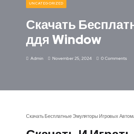
UNCATEGORIZED
Скачать Бесплат
ддя Window
Admin
November 25, 2024
0 Comments
Скачать Бесплатные Эмуляторы Игровых Автома