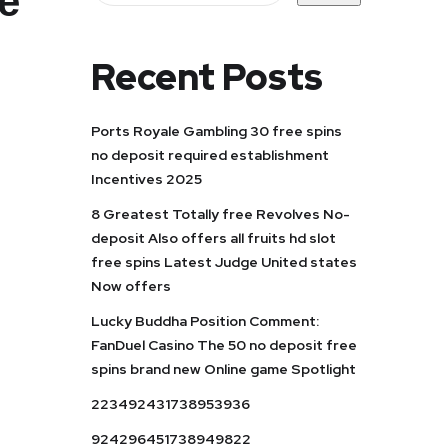
е
Recent Posts
Ports Royale Gambling 30 free spins
no deposit required establishment
Incentives 2025
8 Greatest Totally free Revolves No-
deposit Also offers all fruits hd slot
free spins Latest Judge United states
Now offers
Lucky Buddha Position Comment:
FanDuel Casino The 50 no deposit free
spins brand new Online game Spotlight
223492431738953936
924296451738949822