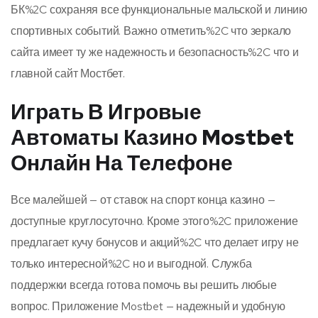
БК%2C сохраняя все функциональные мальской и линию
спортивных событий. Важно отметить%2C что зеркало
сайта имеет ту же надежность и безопасность%2C что и
главной сайт Мостбет.
Играть В Игровые
Автоматы Казино Mostbet
Онлайн На Телефоне
Все малейшей — от ставок на спорт конца казино —
доступные круглосуточно. Кроме этого%2C приложение
предлагает кучу бонусов и акций%2C что делает игру не
только интересной%2C но и выгодной. Служба
поддержки всегда готова помочь вы решить любые
вопрос. Приложение Mostbet — надежный и удобную