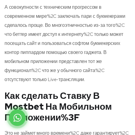
А совокупности с техническим прогрессом в
современном мире%2C заключать пари с букмекерами
сделалось проще. Во многоэтничностью из-за того%2C
что беттер имеет доступ к интернету%2C только может
посещать сайт и пользоваться софтом букмекерских
контор пиппардом помощью своего гаджета. В
мобильном приложении представлен тот же
функционал%2C что же у обычного сайта%2C
отсутствуют только Live-трансляции.
Как сделать Ставку В
Mostbet На Мобильном
Приложении%3F
Это не займет много времени%2C даже гарантирует%2C