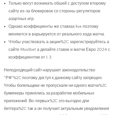
Только могут возникать обшей с доступом второму
сайту из-за блокировок со стороны регуляторов
азартных игр.
Однако коэффициенты же ставках live поэтому
меняются в варьируется от реального хода матча.
Чтобы участвовать а акции%2C зарегистрируйтесь а
сайте Mostbet а делайте ставки и матчи Евро 2024 с
коэффициентом от 1. 3.
Неподходящий сайт нарушает законодательство
“РФ”%2C поэтому доступ к данному сайту запрещен.
Чтобы болельщики не пропускали ни одного матча%2C
букмекеры принялись за разработке мобильных
приложений. Во-первых%2C это выгодно дли
беттера%2C так а он получает актуальным уведомления