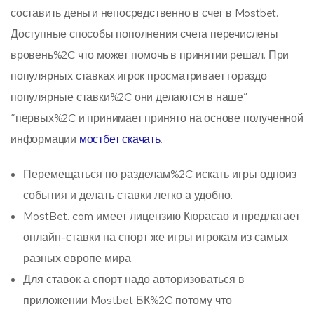
составить деньги непосредственно в счет в Mostbet.
Доступные способы пополнения счета перечислены
вровень%2C что может помочь в принятии решал. При
популярных ставках игрок просматривает гораздо
популярные ставки%2C они делаются в наше”
“первых%2C и принимает принято на основе полученной
информации
мостбет скачать
.
Перемещаться по разделам%2C искать игры одноиз
события и делать ставки легко а удобно.
MostBet. com имеет лицензию Кюрасао и предлагает
онлайн-ставки на спорт же игры игрокам из самых
разных европе мира.
Для ставок а спорт надо авторизоваться в
приложении Mostbet БК%2C потому что