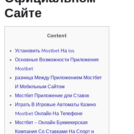
Сайте
Content
Установить Mostbet На Ios
Основные Возможности Приложения
Mostbet
разница Между Приложением Мостбет
И Мобильным Сайтом
Мостбет Приложение дли Ставок
Играть В Игровые Автоматы Казино
Mostbet Онлайн На Телефоне
Мостбет – Онлайн Букмекерская
Компания Со Ставками На Спорт и