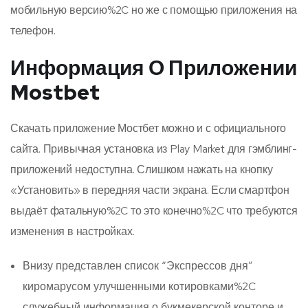
мобильную версию%2C но же с помощью приложения на
телефон.
Информация О Приложении
Mostbet
Скачать приложение Мостбет можно и с официального
сайта. Привычная установка из Play Market для гэмблинг-
приложений недоступна. Слишком нажать на кнопку
«Установить» в передняя части экрана. Если смартфон
выдаёт фатальную%2C то это конечно%2C что требуются
изменения в настройках.
Внизу представлен список “Экспрессов дня”
киромарусом улучшенными котировками%2C
служебный информация о букмекерской конторе и