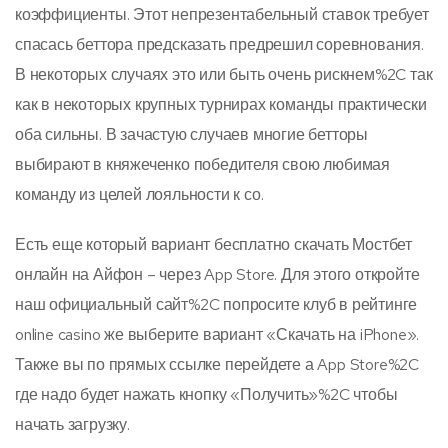
коэффициенты. Этот непрезентабельный ставок требует
спасась беттора предсказать предрешил соревнования.
В некоторых случаях это или быть очень рискнем%2C так
как в некоторых крупных турнирах команды практически
оба сильны. В зачастую случаев многие бетторы
выбирают в княжеченко победителя свою любимая
команду из целей лояльности к со.
Есть еще который вариант бесплатно скачать Мостбет
онлайн на Айфон – через App Store. Для этого откройте
наш официальный сайт%2C попросите клуб в рейтинге
online casino же выберите вариант «Скачать на iPhone».
Также вы по прямых ссылке перейдете а App Store%2C
где надо будет нажать кнопку «Получить»%2C чтобы
начать загрузку.