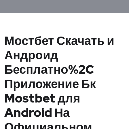
Мостбет Скачать и
Андроид
Бесплатно%2C
Приложение Бк
Mostbet для
Android На
Официальном