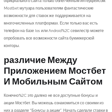
официального сайта только облегченным интерфейсом.
Mostbet мутуара пользователям фантастические
возможности для ставок же поддерживается на
многочисленных платформах. Если только вас есть
телефон на базе Ios или Android%2C севилестр можете
опробовать все возможности сайта букмекерской
конторы.
различие Между
Приложением Мостбет
И Мобильным Сайтом
Конечно%2C это далеко не все доступные бонусы и
акции Мостбет. Вы можешь ознакомиться со своими из
них а разделе “Бонусы а акции”. Начать сделали ставки в