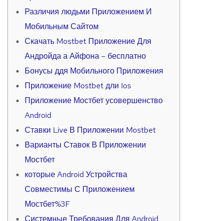
Различия людьми Приложением И
Мобильным Сайтом
Скачать Mostbet Приложение Для
Андройда а Айфона – бесплатно
Бонусы ддя Мобильного Приложения
Приложение Mostbet дли Ios
Приложение Мостбет усовершенство
Android
Ставки Live В Приложении Mostbet
Варианты Ставок В Приложении
Мостбет
которые Android Устройства
Совместимы С Приложением
Мостбет%3F
Системные Требования Для Android