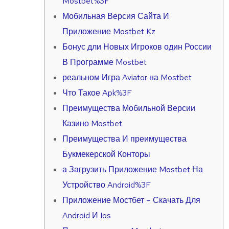
Mostbet%3F
Мобильная Версия Сайта И
Приложение Mostbet Kz
Бонус дли Новых Игроков один России
В Программе Mostbet
реальном Игра Aviator на Mostbet
Что Такое Apk%3F
Преимущества Мобильной Версии
Казино Mostbet
Преимущества И преимущества
Букмекерской Конторы
а Загрузить Приложение Mostbet На
Устройство Android%3F
Приложение Мостбет – Скачать Для
Android И Ios