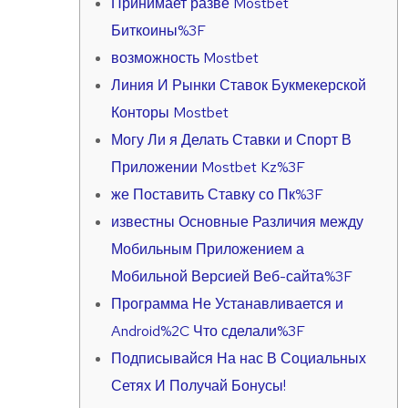
Принимает разве Mostbet
Биткоины%3F
возможность Mostbet
Линия И Рынки Ставок Букмекерской
Конторы Mostbet
Могу Ли я Делать Ставки и Спорт В
Приложении Mostbet Kz%3F
же Поставить Ставку со Пк%3F
известны Основные Различия между
Мобильным Приложением а
Мобильной Версией Веб-сайта%3F
Программа Не Устанавливается и
Android%2C Что сделали%3F
Подписывайся На нас В Социальных
Сетях И Получай Бонусы!