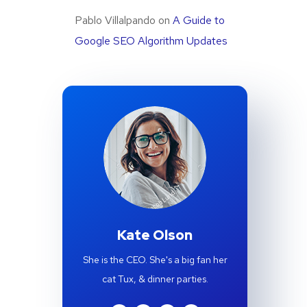
Pablo Villalpando
on
A Guide to
Google SEO Algorithm Updates
Kate Olson
She is the CEO. She's a big fan her
cat Tux, & dinner parties.