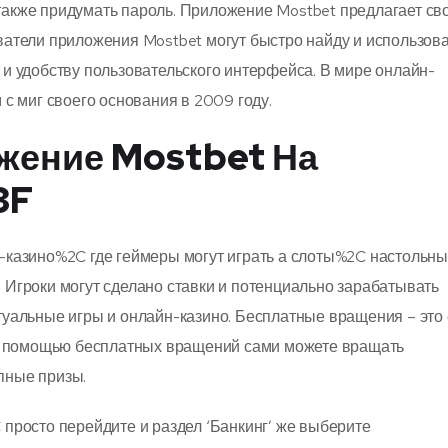
акже придумать пароль. Приложение Mostbet предлагает св
атели приложения Mostbet могут быстро найду и использов
и удобству пользовательского интерфейса. В мире онлайн-
с миг своего основания в 2009 году.
жение Mostbet На
3F
-казино%2C где геймеры могут играть а слоты%2C настольн
Игроки могут сделано ставки и потенциально зарабатывать
туальные игры и онлайн-казино. Бесплатные вращения – это
 С помощью бесплатных вращений сами можете вращать
пные призы.
просто перейдите и раздел ‘Банкинг’ же выберите