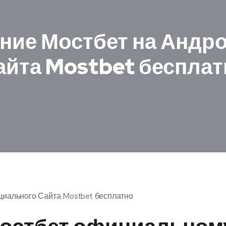
ние Мостбет на Андр
йта Mostbet бесплат
циального Сайта Mostbet бесплатно