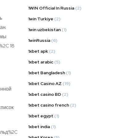
1WIN Official In Russia
(2)
ь
1win Turkiye
(2)
ан.
1win uzbekistan
(1)
 мы
1winRussia
(6)
й%2C 18
1xbet apk
(2)
1xbet arabic
(5)
1xbet Bangladesh
(1)
1xbet Casino AZ
(19)
онной
1xbet casino BD
(2)
1xbet casino french
(2)
список
1xbet egypt
(1)
1xbet india
(1)
юльд%2C
1xbet Korea
(5)