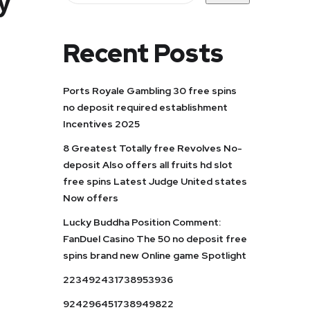
у
о
Recent Posts
Ports Royale Gambling 30 free spins
no deposit required establishment
Incentives 2025
8 Greatest Totally free Revolves No-
deposit Also offers all fruits hd slot
free spins Latest Judge United states
Now offers
Lucky Buddha Position Comment:
FanDuel Casino The 50 no deposit free
spins brand new Online game Spotlight
223492431738953936
924296451738949822