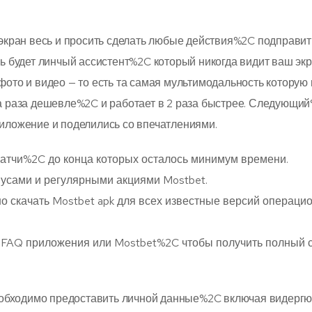
экран весь и просить сделать любые действия%2C подправит
ерь будет линчый ассистент%2C который никогда видит ваш экр
ото и видео — то есть та самая мультимодальность которую
два раза дешевле%2C и работает в 2 раза быстрее. Следующи
ложение и поделились со впечатлениями.
атчи%2C до конца которых осталось минимум времени.
нусами и регулярными акциями Mostbet.
о скачать Mostbet apk для всех известные версий операци
у FAQ приложения или Mostbet%2C чтобы получить полный 
необходимо предоставить личной данные%2C включая видерг