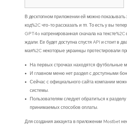
В десктопном приложении ей можно показывать 
код%2C что-то рассказать и тп. То есть у вы теп
GPT4o натренированная сначала на тексте%2C ф
ждали. Ее будет доступна спустя API и стоит в 
мая%2C некоторые украинцы протестировали при
На первых строчках находятся футбольные м
И главном меню нет раздел с доступными бо
Сейчас с официального сайта компании можн
системы.
Пользователям следует обратиться к раздел
принимаемых способов оплаты.
Для создания аккаунта в приложении Mostbet 