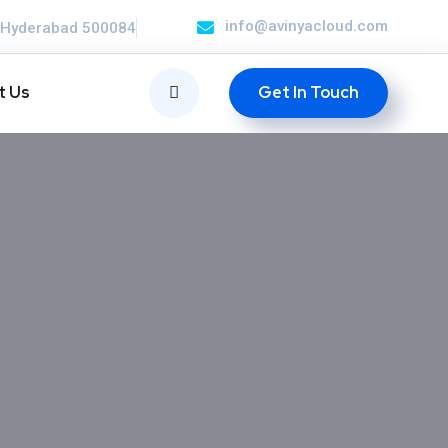
info@avinyacloud.com
, Hyderabad 500084
Get In Touch
t Us