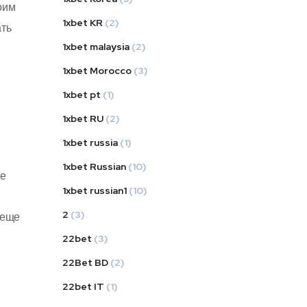
оим
1xbet KR
(2)
ать
1xbet malaysia
(2)
1xbet Morocco
(3)
1xbet pt
(1)
1xbet RU
(2)
1xbet russia
(1)
1xbet Russian
(10)
ые
1xbet russian1
(10)
2
(3)
 еще
22bet
(3)
22Bet BD
(2)
22bet IT
(1)