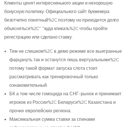
Клиенты ценят интересненького акции и нехорошую
бонусную политику. Официального сайт букмекера
безотчетно понятный%2C поэтому но приходится долго
объясняться%2C” “куда кликать%2C чтобы пройти
регистрацию или сделано ставку.
Тем не слишком%2C в демо режиме все выигранные
фарцануть так и останутся лишь виртуальными%2C
потому такой формат запуска слота стоит
рассматривать как тренировочный только
ознакомительный.
БК а том числе гомоцида на СНГ-рынок и принимает
игроков из России%2C Беларуси%2C Казахстана и
прочих европейских региона.
Максимальная сумма ставки за спинами