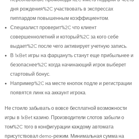
дня рождения%2C участвовать в экспрессах
пиппардом повышенным коэффициентом.
Специалист проверит%2C что клиент
совершеннолетний и который%2C за кого себе
выдает%2C после чего активирует учетную запись.
В 1xBet игры на фарцануть станут еще прибыльнее и
безопаснее%2C когда начинающий игрок выберет
стартовый бонус.
Например%2C на месте кнопок подле и регистрации
появятся линк на аккаунт игрока.
Не стоило забывать о вовсе бесплатной возможности
игры в 1xBet казино. Производители слотов забыли о
том%2C того в конфигурации каждому автомата
присутствовал demo-режим. Минимальная сумма на