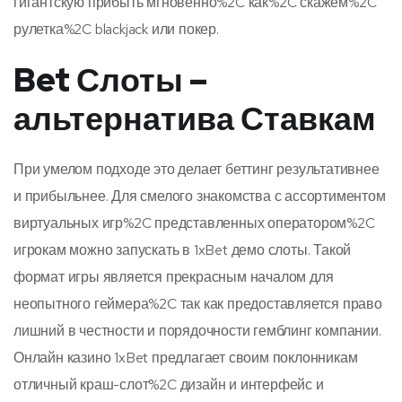
гигантскую прибыть мгновенно%2C как%2C скажем%2C
рулетка%2C blackjack или покер.
Bet Слоты –
альтернатива Ставкам
При умелом подходе это делает беттинг результативнее
и прибыльнее. Для смелого знакомства с ассортиментом
виртуальных игр%2C представленных оператором%2C
игрокам можно запускать в 1xBet демо слоты. Такой
формат игры является прекрасным началом для
неопытного геймера%2C так как предоставляется право
лишний в честности и порядочности гемблинг компании.
Онлайн казино 1xBet предлагает своим поклонникам
отличный краш-слот%2C дизайн и интерфейс и