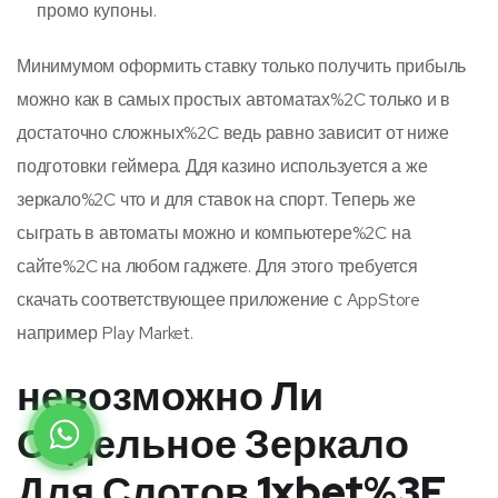
промо купоны.
Минимумом оформить ставку только получить прибыль
можно как в самых простых автоматах%2C только и в
достаточно сложных%2C ведь равно зависит от ниже
подготовки геймера. Ддя казино используется а же
зеркало%2C что и для ставок на спорт. Теперь же
сыграть в автоматы можно и компьютере%2C на
сайте%2C на любом гаджете. Для этого требуется
скачать соответствующее приложение с AppStore
например Play Market.
невозможно Ли
Отдельное Зеркало
Для Слотов 1xbet%3F