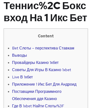
Теннис%2C Бокс
вход На 1 Икс Бет
Content
Bet Слоты – перспектива Ставкам
Выводы
Провайдеры Казино 1хбет
Советы Для Игры В Казино 1xbet
Live В 1хбет
Приложение 1 Икс Бет Для Андроид
Поставщики Программного
Обеспечения ддя Казино
Где В 1xbet Найти Слоты%3F