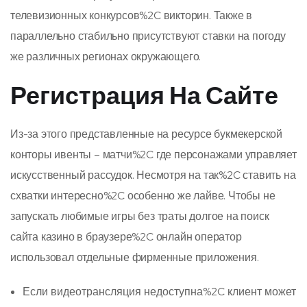
телевизионных конкурсов%2C викторин. Также в
параллельно стабильно присутствуют ставки на погоду
же различных регионах окружающего.
Регистрация На Сайте
Из-за этого представленные на ресурсе букмекерской
конторы ивенты – матчи%2C где персонажами управляет
искусственный рассудок. Несмотря на так%2C ставить на
схватки интересно%2C особенно же лайве. Чтобы не
запускать любимые игры без траты долгое на поиск
сайта казино в браузере%2C онлайн оператор
использовал отдельные фирменные приложения.
Если видеотрансляция недоступна%2C клиент может