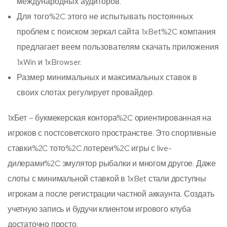
международных аудиторов.
Для того%2C этого не испытывать постоянных
проблем с поиском зеркал сайта 1xBet%2C компания
предлагает веем пользователям скачать приложения
1xWin и 1xBrowser.
Размер минимальных и максимальных ставок в
своих слотах регулирует провайдер.
1хБет – букмекерская контора%2C ориентированная на
игроков с постсоветского пространстве. Это спортивные
ставки%2C тото%2C лотереи%2C игры с live-
дилерами%2C эмулятор рыбалки и многом другое. Даже
слоты с минимальной ставкой в 1xBet стали доступны
игрокам а после регистрации частной аккаунта. Создать
учетную запись и будучи клиентом игрового клуба
достаточно просто.