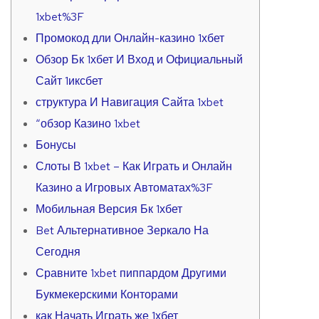
1xbet%3F
Промокод дли Онлайн-казино 1хбет
Обзор Бк 1хбет И Вход и Официальный
Сайт 1иксбет
структура И Навигация Сайта 1xbet
“обзор Казино 1xbet
Бонусы
Слоты В 1xbet – Как Играть и Онлайн
Казино а Игровых Автоматах%3F
Мобильная Версия Бк 1хбет
Bet Альтернативное Зеркало На
Сегодня
Сравните 1xbet пиппардом Другими
Букмекерскими Конторами
как Начать Играть же 1хбет