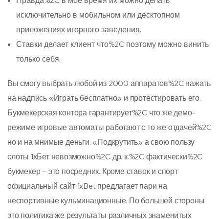
Правда%2C в мое время их можно делать
исключительно в мобильном или десктопном
приложениях игорного заведения.
Ставки делает клиент что%2C поэтому можно винить
только себя.
Вы смогу выбрать любой из 2000 аппаратов%2C нажать
на надпись «Играть бесплатно» и протестировать его.
Букмекерская контора гарантирует%2C что же демо-
режиме игровые автоматы работают с то же отдачей%2C
но и на мнимые деньги. «Подкрутить» а свою пользу
слоты 1хБет невозможно%2C др. к.%2C фактически%2C
букмекер – это посредник. Кроме ставок и спорт
официальный сайт 1xBet предлагает пари на
неспортивные кульминационные. По большей стороны
это политика же результаты различных знаменитых