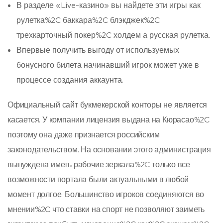
В разделе «Live-казино» вы найдете эти игры как
рулетка%2C баккара%2C блэкджек%2C
трехкарточный покер%2C холдем а русская рулетка.
Впервые получить выгоду от используемых
бонусного билета начинавший игрок может уже в
процессе создания аккаунта.
Официальный сайт букмекерской конторы не является
касается. У компании лицензия выдана на Кюрасао%2C
поэтому она даже признается российским
законодательством. На основании этого администрация
вынуждена иметь рабочие зеркала%2C только все
возможности портала были актуальными в любой
момент долгое. Большинство игроков соединяются во
мнении%2C что ставки на спорт не позволяют заиметь