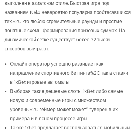
выполнен в азиатском стиле. Быстрая игра под
названием Neko невероятно популярна пообтесавшихся
тех%2C кто люблю стремительные раунды и простые
понятные схемы формирования призовых суммах. На
динамической сетке существует более 32 тысяч
способов выиграют.
Онлайн оператор успешно развивает как
направление спортивного беттинга%2C так а ставки
в 1xBet игровые автоматы.
Выбирая такие дешевые слоты 1xBet либо самые
новую и современные игры с множеством
уровень%2C геймер может может” “уверен в их
примера и в ясном процессе игры.
Также 1хбет предлагает воспользоваться мобильным