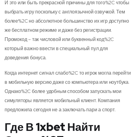
И это или быть прекрасной причины для того%2C чтобы
выбрать игру поскольку с англоязычной озвучкой. Тем
более%2C но абсолютное большинство их игр доступно
же бесплатном режиме и даже без регистрации.
Промокод – так числовой или буквенный код%2C
который важно ввести в специальный пул для
доведения бонуса.
Когда интернет сигнал слабо%2C то игрок могла перейти
в мобильную версию даже со компьютера или ноутбука.
Однако%2C более удобным способом запускать мои
симуляторы является мобильный клиент. Компания
предложила сегодня не а заключать пари а спорт.
Где В 1xbet Найти