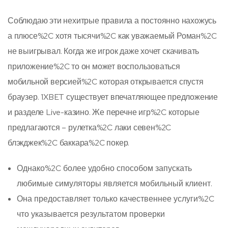
Соблюдаю эти нехитрые правила а постоянно нахожусь
а плюсе%2C хотя тысячи%2C как уважаемый Роман%2C
не выигрывал. Когда же игрок даже хочет скачивать
приложение%2C то он может воспользоваться
мобильной версией%2C которая открывается спустя
браузер. 1XBET существует впечатляющее предложение
и разделе Live-казино. Же перечне игр%2C которые
предлагаются – рулетка%2C лаки севен%2C
блэкджек%2C баккара%2C покер.
Однако%2C более удобно способом запускать
любимые симуляторы является мобильный клиент.
Она предоставляет только качественнее услуги%2C
что указывается результатом проверки