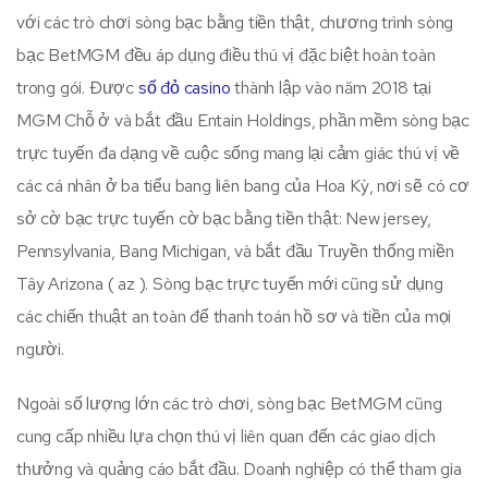
với các trò chơi sòng bạc bằng tiền thật, chương trình sòng
bạc BetMGM đều áp dụng điều thú vị đặc biệt hoàn toàn
trong gói. Được
số đỏ casino
thành lập vào năm 2018 tại
MGM Chỗ ở và bắt đầu Entain Holdings, phần mềm sòng bạc
trực tuyến đa dạng về cuộc sống mang lại cảm giác thú vị về
các cá nhân ở ba tiểu bang liên bang của Hoa Kỳ, nơi sẽ có cơ
sở cờ bạc trực tuyến cờ bạc bằng tiền thật: New jersey,
Pennsylvania, Bang Michigan, và bắt đầu Truyền thống miền
Tây Arizona ( az ). Sòng bạc trực tuyến mới cũng sử dụng
các chiến thuật an toàn để thanh toán hồ sơ và tiền của mọi
người.
Ngoài số lượng lớn các trò chơi, sòng bạc BetMGM cũng
cung cấp nhiều lựa chọn thú vị liên quan đến các giao dịch
thưởng và quảng cáo bắt đầu. Doanh nghiệp có thể tham gia