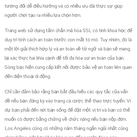
tương đối dễ điều hướng và có nhiều ưu đãi thực sự giúp
người chơi tạo ra nhiều lựa chọn hơn.
Trang web sử dụng tấm chắn mã hóa SSL có tính khoa học để
duy trì tính cách an toàn trước con mắt tò mò. Tuy nhiên, đó là
một lời giải thích hợp lý và an toàn về từ ngữ và bạn sẽ mang
lại xác thực hai khía cạnh để tối đa hóa sự an toàn của bạn.
Sòng bạc hiện cung cấp kết nối được bảo vệ an toàn liên quan
đến điện thoại di động.
Chỉ cần đảm bảo rằng bạn bắt đầu hiểu các quy tắc của vấn
đề nếu bạn đăng ký vào trang cá cược thể thao trực tuyến. Ví
dụ: bạn phải đến nơi bạn sống để đặt một vị trí và bạn có thể
muốn có được bằng chứng về chức năng nếu bạn nộp đơn.
Los Angeles cũng có những năm tháng ngắn ngủi nhất cũng