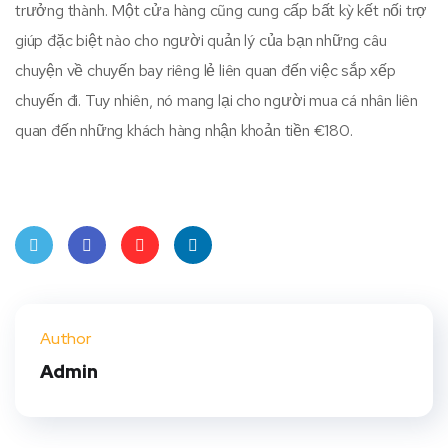
trưởng thành. Một cửa hàng cũng cung cấp bất kỳ kết nối trợ
giúp đặc biệt nào cho người quản lý của bạn những câu
chuyện về chuyến bay riêng lẻ liên quan đến việc sắp xếp
chuyến đi. Tuy nhiên, nó mang lại cho người mua cá nhân liên
quan đến những khách hàng nhận khoản tiền €180.
Twit
Face
Pint
Linke
ter
book
eres
dIn
Author
t
Admin