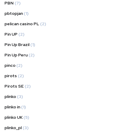
PBN
(7)
pbtopjan
(1)
pelican casino PL
(2)
Pin UP
(2)
Pin Up Brazil
(1)
Pin Up Peru
(2)
pinco
(2)
pirots
(2)
Pirots SE
(2)
plinko
(3)
plinko in
(1)
plinko UK
(5)
plinko_pl
(3)