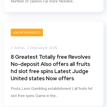
Number of casinos Far more Needed...
UNCATEGORIZED
Admin
February 8, 2025
8 Greatest Totally free Revolves
No-deposit Also offers all fruits
hd slot free spins Latest Judge
United states Now offers
Posts Leon Gambling establishment | all fruits hd
slot free spins Game in the...