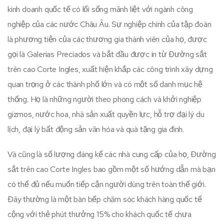
kinh doanh quốc tế có lối sống mãnh liệt với ngành công
nghiệp của các nước Châu Âu. Sự nghiệp chính của tập đoàn
là phương tiện của các thương gia thành viên của họ, được
gọi là Galerias Preciados và bắt đầu được in từ Đường sắt
trên cao Corte Ingles, xuất hiện khắp các công trình xây dựng
quan trọng ở các thành phố lớn và có một số danh mục hệ
thống. Họ là những người theo phong cách và khởi nghiệp
gizmos, nước hoa, nhà sản xuất quyền lực, hỗ trợ đại lý du
lịch, đại lý bất động sản văn hóa và quà tặng gia đình.
Và cũng là số lượng đáng kể các nhà cung cấp của họ, Đường
sắt trên cao Corte Ingles bao gồm một số hướng dẫn mà bạn
có thể đủ nếu muốn tiếp cận người dùng trên toàn thế giới.
Đây thường là một bàn bếp chăm sóc khách hàng quốc tế
cộng với thẻ phút thưởng 15% cho khách quốc tế chưa