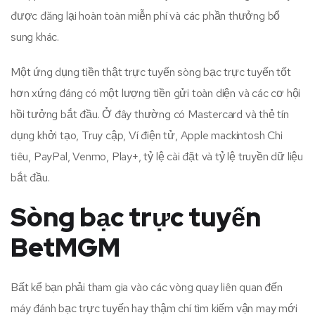
được đăng lại hoàn toàn miễn phí và các phần thưởng bổ
sung khác.
Một ứng dụng tiền thật trực tuyến sòng bạc trực tuyến tốt
hơn xứng đáng có một lượng tiền gửi toàn diện và các cơ hội
hồi tưởng bắt đầu.
Ở đây thường có Mastercard và thẻ tín
dụng khởi tạo, Truy cập, Ví điện tử, Apple mackintosh Chi
tiêu, PayPal, Venmo, Play+, tỷ lệ cài đặt và tỷ lệ truyền dữ liệu
bắt đầu.
Sòng bạc trực tuyến
BetMGM
Bất kể bạn phải tham gia vào các vòng quay liên quan đến
máy đánh bạc trực tuyến hay thậm chí tìm kiếm vận may mới