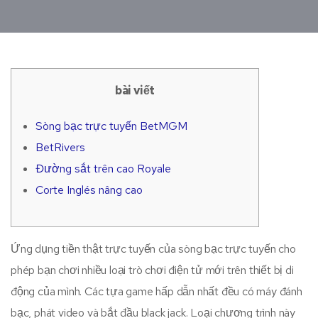
bài viết
Sòng bạc trực tuyến BetMGM
BetRivers
Đường sắt trên cao Royale
Corte Inglés nâng cao
Ứng dụng tiền thật trực tuyến của sòng bạc trực tuyến cho
phép bạn chơi nhiều loại trò chơi điện tử mới trên thiết bị di
động của mình. Các tựa game hấp dẫn nhất đều có máy đánh
bạc, phát video và bắt đầu black jack. Loại chương trình này