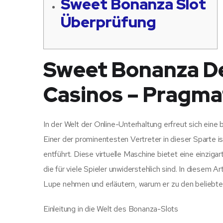
Sweet Bonanza Slot
Überprüfung
Sweet Bonanza De
Casinos – Pragmat
In der Welt der Online-Unterhaltung erfreut sich ein
Einer der prominentesten Vertreter in dieser Sparte i
entführt. Diese virtuelle Maschine bietet eine einziga
die für viele Spieler unwiderstehlich sind. In diesem
Lupe nehmen und erläutern, warum er zu den beliebtes
Einleitung in die Welt des Bonanza-Slots