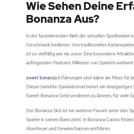
Wie Sehen Deine Er
Bonanza Aus?
In der faszinierenden Welt der virtuellen Spielbanken 
Geschmack bedienen. Von traditionellen Kartenspiel
ist so vielfältig wie nie zuvor. Eine besondere Attrakt
aufregenden Features Millionen von Spielern weltweit
sweet bonanza
Erfahrungen sind dabei ein Muss für je
Dieser beliebte Spielautomat bietet ein einzigartiges 
Sweet Bonanza Geld verdienen zu können, für viele Sp
Der Bonanza Slot ist ein weiterer Favorit unter den 
Spieler in seinen Bann zieht. In Bonanza Casino findes
Abenteuer und Gewinnchancen entführen.