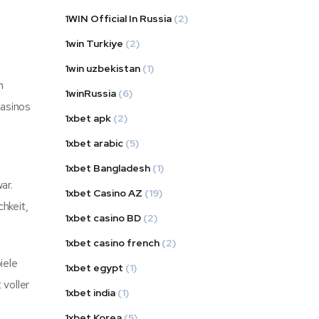
1WIN Official In Russia
(2)
1win Turkiye
(2)
1win uzbekistan
(1)
n
1winRussia
(6)
Casinos
1xbet apk
(2)
1xbet arabic
(5)
1xbet Bangladesh
(1)
ar.
1xbet Casino AZ
(19)
hkeit,
1xbet casino BD
(2)
1xbet casino french
(2)
iele
1xbet egypt
(1)
 voller
1xbet india
(1)
1xbet Korea
(5)