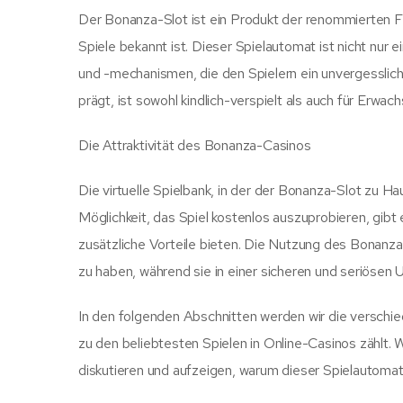
Der Bonanza-Slot ist ein Produkt der renommierten Fir
Spiele bekannt ist. Dieser Spielautomat ist nicht nur e
und -mechanismen, die den Spielern ein unvergesslich
prägt, ist sowohl kindlich-verspielt als auch für Erw
Die Attraktivität des Bonanza-Casinos
Die virtuelle Spielbank, in der der Bonanza-Slot zu Hau
Möglichkeit, das Spiel kostenlos auszuprobieren, gi
zusätzliche Vorteile bieten. Die Nutzung des Bonanza-
zu haben, während sie in einer sicheren und seriösen
In den folgenden Abschnitten werden wir die verschi
zu den beliebtesten Spielen in Online-Casinos zählt.
diskutieren und aufzeigen, warum dieser Spielautomat