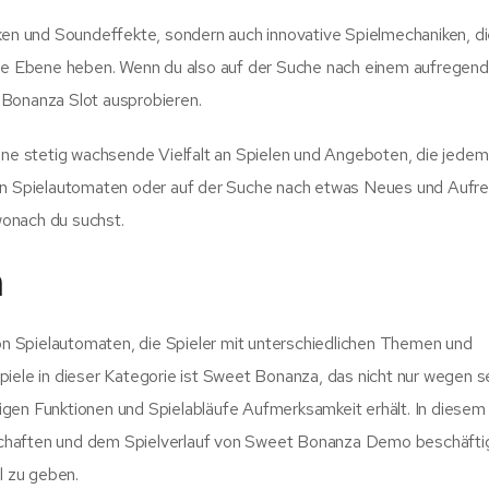
iken und Soundeffekte, sondern auch innovative Spielmechaniken, d
neue Ebene heben. Wenn du also auf der Suche nach einem aufregen
et Bonanza Slot ausprobieren.
eine stetig wachsende Vielfalt an Spielen und Angeboten, die jedem
chen Spielautomaten oder auf der Suche nach etwas Neues und Auf
 wonach du suchst.
n
von Spielautomaten, die Spieler mit unterschiedlichen Themen und
piele in dieser Kategorie ist Sweet Bonanza, das nicht nur wegen s
igen Funktionen und Spielabläufe Aufmerksamkeit erhält. In diesem
schaften und dem Spielverlauf von Sweet Bonanza Demo beschäfti
l zu geben.