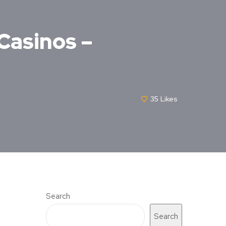
Casinos –
35
Likes
Search
Search