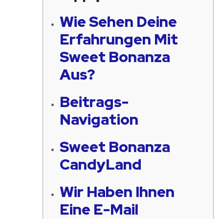
Wie Sehen Deine
Erfahrungen Mit
Sweet Bonanza
Aus?
Beitrags-
Navigation
Sweet Bonanza
CandyLand
Wir Haben Ihnen
Eine E-Mail