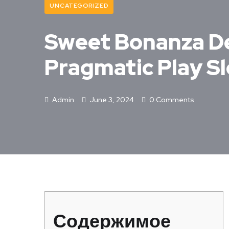
UNCATEGORIZED
Sweet Bonanza De
Pragmatic Play Sl
Admin
June 3, 2024
0 Comments
Содержимое