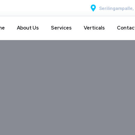
Serilingampalle
me
About Us
Services
Verticals
Contac