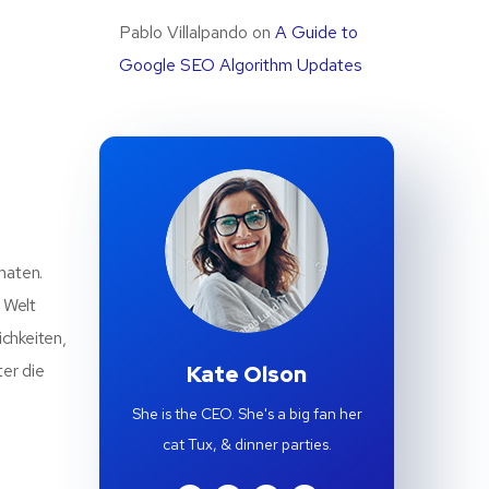
Pablo Villalpando
on
A Guide to
Google SEO Algorithm Updates
maten.
 Welt
ichkeiten,
ter die
Kate Olson
She is the CEO. She's a big fan her
cat Tux, & dinner parties.