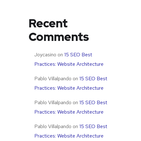
Recent
Comments
Joycasino
on
15 SEO Best
Practices: Website Architecture
Pablo Villalpando
on
15 SEO Best
Practices: Website Architecture
Pablo Villalpando
on
15 SEO Best
Practices: Website Architecture
Pablo Villalpando
on
15 SEO Best
Practices: Website Architecture