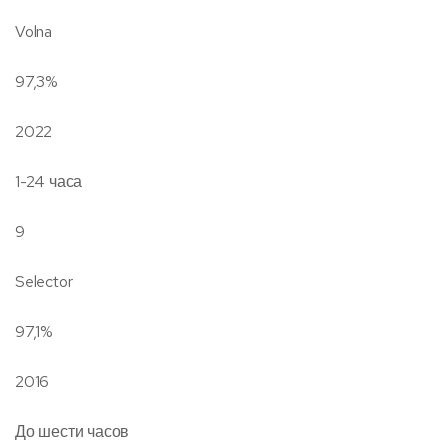
Volna
97,3%
2022
1-24 часа
9
Selector
97,1%
2016
До шести часов