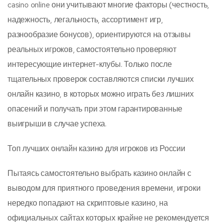
casino online они учитывают многие факторы (честность,
надежность, легальность, ассортимент игр,
разнообразие бонусов), ориентируются на отзывы
реальных игроков, самостоятельно проверяют
интересующие интернет-клубы. Только после
тщательных проверок составляются списки лучших
онлайн казино, в которых можно играть без лишних
опасений и получать при этом гарантированные
выигрыши в случае успеха.
Топ лучших онлайн казино для игроков из России
Пытаясь самостоятельно выбрать казино онлайн с
выводом для приятного проведения времени, игроки
нередко попадают на скриптовые казино, на
официальных сайтах которых крайне не рекомендуется