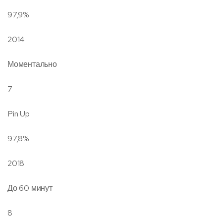
97,9%
2014
Моментально
7
Pin Up
97,8%
2018
До 60 минут
8