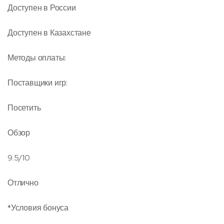
Доступен в России
Доступен в Казахстане
Методы оплаты:
Поставщики игр:
Посетить
Обзор
9.5/10
Отлично
*Условия бонуса