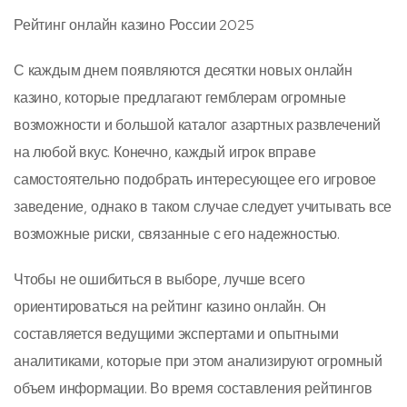
Рейтинг онлайн казино России 2025
С каждым днем появляются десятки новых онлайн
казино, которые предлагают гемблерам огромные
возможности и большой каталог азартных развлечений
на любой вкус. Конечно, каждый игрок вправе
самостоятельно подобрать интересующее его игровое
заведение, однако в таком случае следует учитывать все
возможные риски, связанные с его надежностью.
Чтобы не ошибиться в выборе, лучше всего
ориентироваться на рейтинг казино онлайн. Он
составляется ведущими экспертами и опытными
аналитиками, которые при этом анализируют огромный
объем информации. Во время составления рейтингов