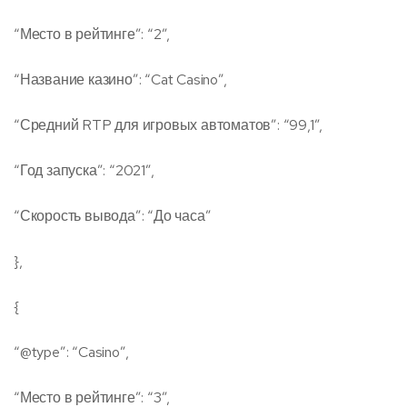
“Место в рейтинге”: “2”,
“Название казино”: “Cat Casino”,
“Средний RTP для игровых автоматов”: “99,1”,
“Год запуска”: “2021”,
“Скорость вывода”: “До часа”
},
{
“@type”: “Casino”,
“Место в рейтинге”: “3”,