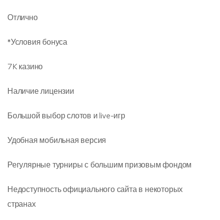
Отлично
*Условия бонуса
7K казино
Наличие лицензии
Большой выбор слотов и live-игр
Удобная мобильная версия
Регулярные турниры с большим призовым фондом
Недоступность официального сайта в некоторых
странах