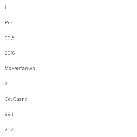
1
Rox
99,5
2016
Моментально
2
Cat Casino
99,1
2021