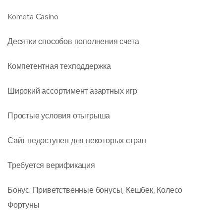
Kometa Casino
Десятки способов пополнения счета
Компетентная техподдержка
Широкий ассортимент азартных игр
Простые условия отыгрыша
Сайт недоступен для некоторых стран
Требуется верификация
Бонус: Приветственные бонусы, Кешбек, Колесо
Фортуны