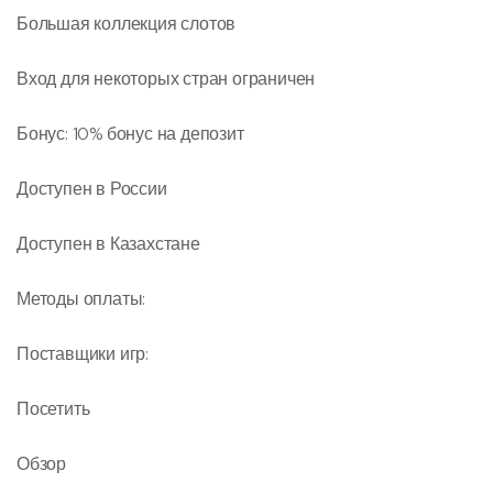
Большая коллекция слотов
Вход для некоторых стран ограничен
Бонус: 10% бонус на депозит
Доступен в России
Доступен в Казахстане
Методы оплаты:
Поставщики игр:
Посетить
Обзор