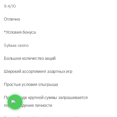
9.4/10
Отлично
*Условия бонуса
Sykaaa casino
Большое количество акций
Широкий ассортимент азартных игр
Простые условия отыгрыша
При выводе крупной суммы запрашивается
подтверждение личности