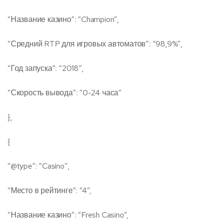
“Название казино”: “Champion”,
“Средний RTP для игровых автоматов”: “98,9%”,
“Год запуска”: “2018”,
“Скорость вывода”: “0-24 часа”
},
{
“@type”: “Casino”,
“Место в рейтинге”: “4”,
“Название казино”: “Fresh Casino”,