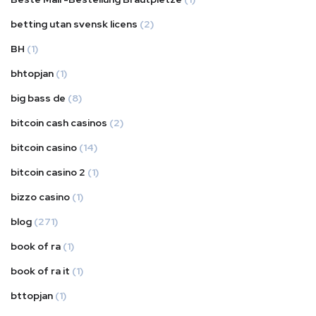
betting utan svensk licens
(2)
BH
(1)
bhtopjan
(1)
big bass de
(8)
bitcoin cash casinos
(2)
bitcoin casino
(14)
bitcoin casino 2
(1)
bizzo casino
(1)
blog
(271)
book of ra
(1)
book of ra it
(1)
bttopjan
(1)