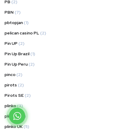
PB
(2)
PBN
(7)
pbtopjan
(1)
pelican casino PL
(2)
Pin UP
(2)
Pin Up Brazil
(1)
Pin Up Peru
(2)
pinco
(2)
pirots
(2)
Pirots SE
(2)
plinko
(3)
plinko in
(1)
plinko UK
(5)