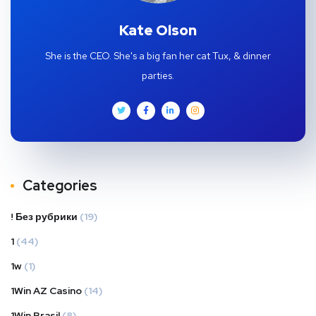
Kate Olson
She is the CEO. She's a big fan her cat Tux, & dinner
parties.
Categories
! Без рубрики
(19)
1
(44)
1w
(1)
1Win AZ Casino
(14)
1Win Brasil
(8)