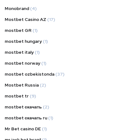
Monobrand
(4)
Mostbet Casino AZ
(17)
mostbet GR
(1)
mostbet hungary
(1)
mostbet italy
(1)
mostbet norway
(1)
mostbet ozbekistonda
(37)
Mostbet Russia
(2)
mostbet tr
(9)
mostbet скачать
(2)
mostbet скачать ru
(1)
Mr Bet casino DE
(1)
mr jack bet brazil
(1)