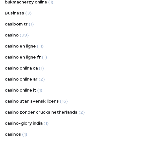
bukmacherzy online
(1)
Business
(3)
casibom tr
(1)
casino
(99)
casino en ligne
(11)
casino en ligne fr
(1)
casino onlina ca
(1)
casino online ar
(2)
casinò online it
(1)
casino utan svensk licens
(16)
casino zonder crucks netherlands
(2)
casino-glory india
(1)
casinos
(1)