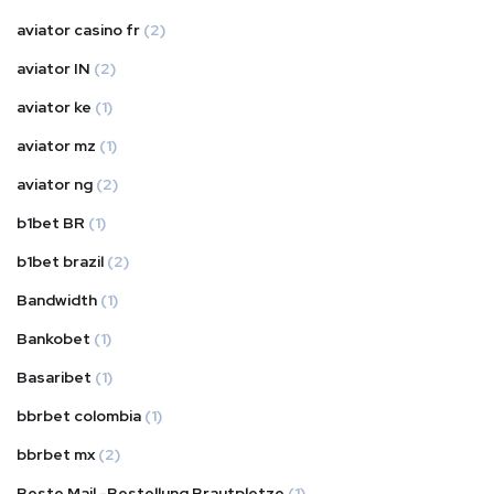
aviator casino fr
(2)
aviator IN
(2)
aviator ke
(1)
aviator mz
(1)
aviator ng
(2)
b1bet BR
(1)
b1bet brazil
(2)
Bandwidth
(1)
Bankobet
(1)
Basaribet
(1)
bbrbet colombia
(1)
bbrbet mx
(2)
Beste Mail -Bestellung Brautpletze
(1)