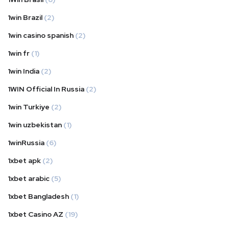
1win Brazil
(2)
1win casino spanish
(2)
1win fr
(1)
1win India
(2)
1WIN Official In Russia
(2)
1win Turkiye
(2)
1win uzbekistan
(1)
1winRussia
(6)
1xbet apk
(2)
1xbet arabic
(5)
1xbet Bangladesh
(1)
1xbet Casino AZ
(19)