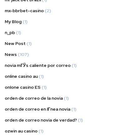
mx-bbrbet-casino
(2)
My Blog
(1)
n_pb
(1)
New Post
(1)
News
(107)
novia mГЎs caliente por correo
(1)
online casino au
(1)
onlone casino ES
(1)
orden de correo de la novia
(1)
orden de correo en lГ­nea novia
(1)
orden de correo novia de verdad?
(1)
ozwin au casino
(1)