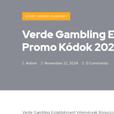
VERDE CASINO HUNGARY
Verde Gambling 
Promo Kódok 20
Admin
November 22, 2024
0 Comments
Verde Gambling Establishment Vélemények Bónusz