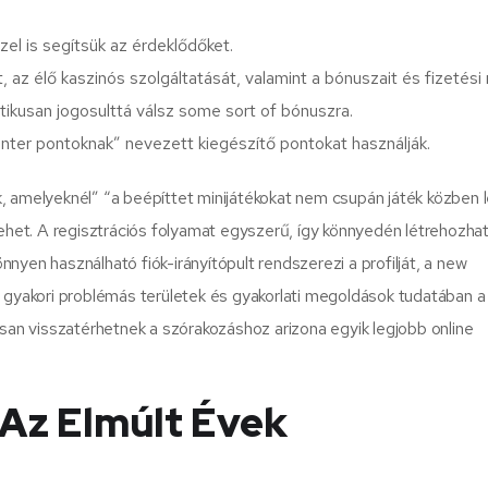
zel is segítsük az érdeklődőket.
t, az élő kaszinós szolgáltatását, valamint a bónuszait és fizetési 
tikusan jogosulttá válsz some sort of bónuszra.
er pontoknak” nevezett kiegészítő pontokat használják.
, amelyeknél” “a beépíttet minijátékokat nem csupán játék közben 
lehet. A regisztrációs folyamat egyszerű, így könnyedén létrehozhat
nyen használható fiók-irányítópult rendszerezi a profilját, a new
A gyakori problémás területek és gyakorlati megoldások tudatában a
rsan visszatérhetnek a szórakozáshoz arizona egyik legjobb online
 Az Elmúlt Évek