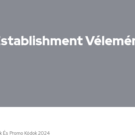
Establishment Vélemé
2
ok És Promo Kódok 2024