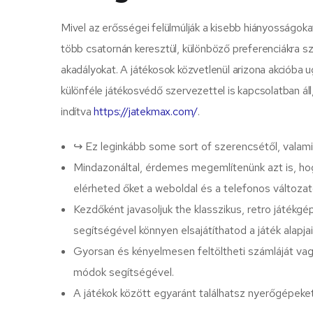
Mivel az erősségei felülmúlják a kisebb hiányosságokat
több csatornán keresztül, különböző preferenciákra sza
akadályokat. A játékosok közvetlenül arizona akcióba 
különféle játékosvédő szervezettel is kapcsolatban ál
indítva
https://jatekmax.com/
.
↪ Ez leginkább some sort of szerencsétől, valamin
Mindazonáltal, érdemes megemlítenünk azt is, hogy
elérheted őket a weboldal és a telefonos változat
Kezdőként javasoljuk the klasszikus, retro játékg
segítségével könnyen elsajátíthatod a játék alapjai
Gyorsan és kényelmesen feltöltheti számláját vag
módok segítségével.
A játékok között egyaránt találhatsz nyerőgépeket, 