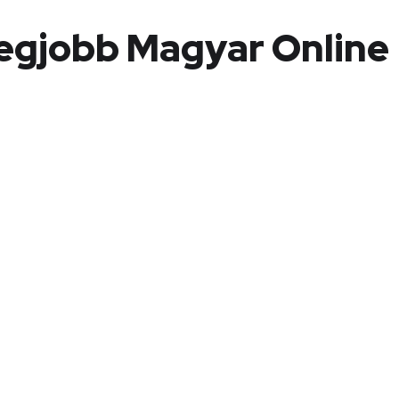
Legjobb Magyar Online