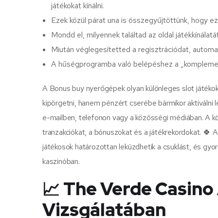
játékokat kínálni.
Ezek közül párat una is összegyűjtöttünk, hogy ez
Mondd el, milyennek találtad az oldal játékkínálatá
Miután véglegesítetted a regisztrációdat, automa
A hűségprogramba való belépéshez a „komplement
A Bonus buy nyerőgépek olyan különleges slot játékok
kipörgetni, hanem pénzért cserébe bármikor aktiválni 
e-mailben, telefonon vagy a közösségi médiában. A kön
tranzakciókat, a bónuszokat és a játékrekordokat. 🍀 
játékosok határozottan leküzdhetik a csuklást, és gyo
kaszinóban.
📈 The Verde Casino
Vizsgálatában