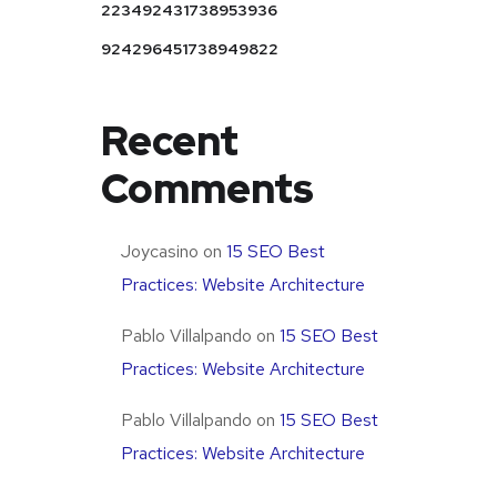
223492431738953936
924296451738949822
Recent
Comments
Joycasino
on
15 SEO Best
Practices: Website Architecture
Pablo Villalpando
on
15 SEO Best
Practices: Website Architecture
Pablo Villalpando
on
15 SEO Best
Practices: Website Architecture