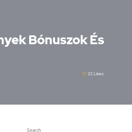
nyek Bónuszok És
22
Likes
Search