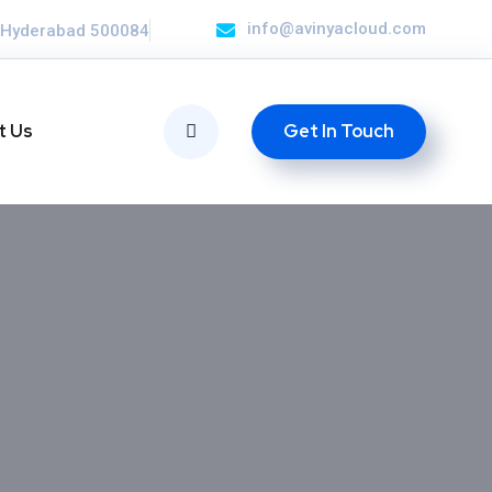
info@avinyacloud.com
, Hyderabad 500084
Get In Touch
t Us