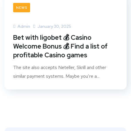
NEWS
Admin
January 30, 2025
Bet with ligobet 💰 Casino
Welcome Bonus 💰 Find a list of
profitable Casino games
The site also accepts Neteller, Skrill and other
similar payment systems. Maybe you’re a...