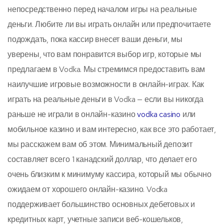
непосредственно перед началом игры на реальные
деньги. Любите ли вы играть онлайн или предпочитаете
подождать, пока кассир внесет ваши деньги, мы
уверены, что вам понравится выбор игр, которые мы
предлагаем в Vodka. Мы стремимся предоставить вам
наилучшие игровые возможности в онлайн-играх. Как
играть на реальные деньги в Vodka — если вы никогда
раньше не играли в онлайн-казино
vodka casino
или
мобильное казино и вам интересно, как все это работает,
мы расскажем вам об этом. Минимальный депозит
составляет всего 1 канадский доллар, что делает его
очень близким к минимуму кассира, который мы обычно
ожидаем от хорошего онлайн-казино. Vodka
поддерживает большинство основных дебетовых и
кредитных карт, учетные записи веб-кошельков,