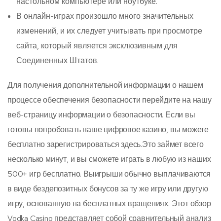
настольном компьютере или ноутбуке.
В онлайн-играх произошло много значительных
изменений, и их следует учитывать при просмотре
сайта, который является эксклюзивным для
Соединенных Штатов.
Для получения дополнительной информации о нашем
процессе обеспечения безопасности перейдите на нашу
веб-страницу информации о безопасности. Если вы
готовы попробовать наше цифровое казино, вы можете
бесплатно зарегистрироваться здесь.Это займет всего
несколько минут, и вы сможете играть в любую из наших
500+ игр бесплатно. Выигрыши обычно выплачиваются
в виде бездепозитных бонусов за ту же игру или другую
игру, основанную на бесплатных вращениях. Этот обзор
Vodka Casino представляет собой сравнительный анализ