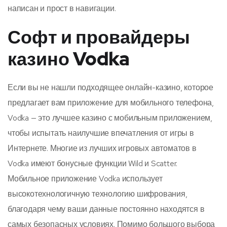
написан и прост в навигации.
Софт и провайдеры
казино Vodka
Если вы не нашли подходящее онлайн-казино, которое
предлагает вам приложение для мобильного телефона,
Vodka — это лучшее казино с мобильным приложением,
чтобы испытать наилучшие впечатления от игры в
Интернете. Многие из лучших игровых автоматов в
Vodka имеют бонусные функции Wild и Scatter.
Мобильное приложение Vodka использует
высокотехнологичную технологию шифрования,
благодаря чему ваши данные постоянно находятся в
самых безопасных условиях. Помимо большого выбора