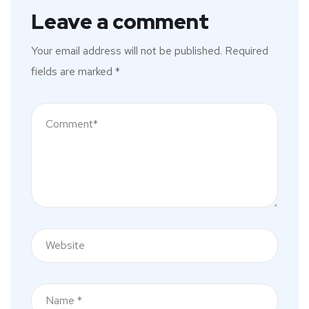
Leave a comment
Your email address will not be published.
Required
fields are marked
*