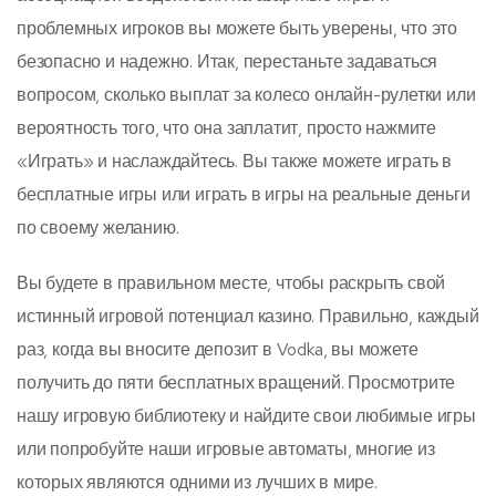
проблемных игроков вы можете быть уверены, что это
безопасно и надежно. Итак, перестаньте задаваться
вопросом, сколько выплат за колесо онлайн-рулетки или
вероятность того, что она заплатит, просто нажмите
«Играть» и наслаждайтесь. Вы также можете играть в
бесплатные игры или играть в игры на реальные деньги
по своему желанию.
Вы будете в правильном месте, чтобы раскрыть свой
истинный игровой потенциал казино. Правильно, каждый
раз, когда вы вносите депозит в Vodka, вы можете
получить до пяти бесплатных вращений. Просмотрите
нашу игровую библиотеку и найдите свои любимые игры
или попробуйте наши игровые автоматы, многие из
которых являются одними из лучших в мире.