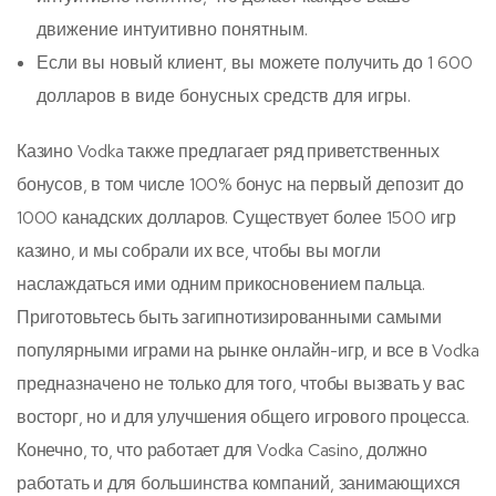
движение интуитивно понятным.
Если вы новый клиент, вы можете получить до 1 600
долларов в виде бонусных средств для игры.
Казино Vodka также предлагает ряд приветственных
бонусов, в том числе 100% бонус на первый депозит до
1000 канадских долларов. Существует более 1500 игр
казино, и мы собрали их все, чтобы вы могли
наслаждаться ими одним прикосновением пальца.
Приготовьтесь быть загипнотизированными самыми
популярными играми на рынке онлайн-игр, и все в Vodka
предназначено не только для того, чтобы вызвать у вас
восторг, но и для улучшения общего игрового процесса.
Конечно, то, что работает для Vodka Casino, должно
работать и для большинства компаний, занимающихся