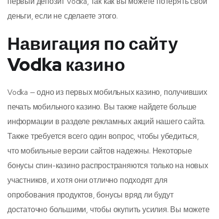
первый депозит Vodka, так как вы можете потерять свои
деньги, если не сделаете этого.
Навигация по сайту
Vodka казино
Vodka — одно из первых мобильных казино, получивших
печать мобильного казино. Вы также найдете больше
информации в разделе рекламных акций нашего сайта.
Также требуется всего один вопрос, чтобы убедиться,
что мобильные версии сайтов надежны. Некоторые
бонусы спин-казино распространяются только на новых
участников, и хотя они отлично подходят для
опробования продуктов, бонусы вряд ли будут
достаточно большими, чтобы окупить усилия. Вы можете