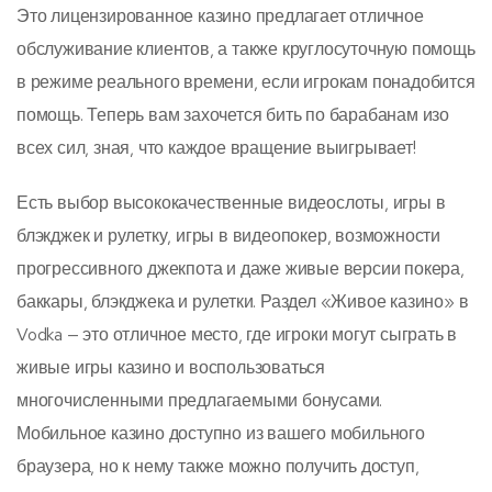
Это лицензированное казино предлагает отличное
обслуживание клиентов, а также круглосуточную помощь
в режиме реального времени, если игрокам понадобится
помощь. Теперь вам захочется бить по барабанам изо
всех сил, зная, что каждое вращение выигрывает!
Есть выбор высококачественные видеослоты, игры в
блэкджек и рулетку, игры в видеопокер, возможности
прогрессивного джекпота и даже живые версии покера,
баккары, блэкджека и рулетки. Раздел «Живое казино» в
Vodka — это отличное место, где игроки могут сыграть в
живые игры казино и воспользоваться
многочисленными предлагаемыми бонусами.
Мобильное казино доступно из вашего мобильного
браузера, но к нему также можно получить доступ,