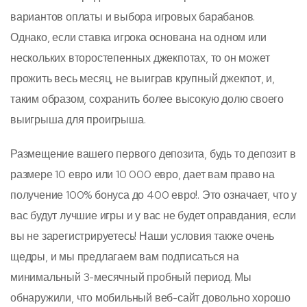
вариантов оплаты и выбора игровых барабанов.
Однако, если ставка игрока основана на одном или
нескольких второстепенных джекпотах, то он может
прожить весь месяц, не выиграв крупный джекпот, и,
таким образом, сохранить более высокую долю своего
выигрыша для проигрыша.
Размещение вашего первого депозита, будь то депозит в
размере 10 евро или 10 000 евро, дает вам право на
получение 100% бонуса до 400 евро!. Это означает, что у
вас будут лучшие игры и у вас не будет оправдания, если
вы не зарегистрируетесь! Наши условия также очень
щедры, и мы предлагаем вам подписаться на
минимальный 3-месячный пробный период. Мы
обнаружили, что мобильный веб-сайт довольно хорошо