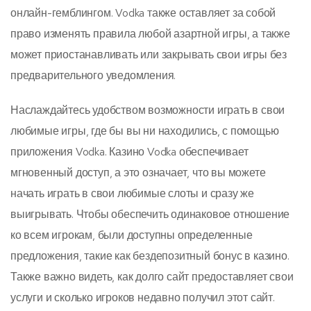
онлайн-гемблингом. Vodka также оставляет за собой
право изменять правила любой азартной игры, а также
может приостанавливать или закрывать свои игры без
предварительного уведомления.
Наслаждайтесь удобством возможности играть в свои
любимые игры, где бы вы ни находились, с помощью
приложения Vodka. Казино Vodka обеспечивает
мгновенный доступ, а это означает, что вы можете
начать играть в свои любимые слоты и сразу же
выигрывать. Чтобы обеспечить одинаковое отношение
ко всем игрокам, были доступны определенные
предложения, такие как бездепозитный бонус в казино.
Также важно видеть, как долго сайт предоставляет свои
услуги и сколько игроков недавно получил этот сайт.