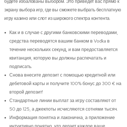
будете избалованы выбором. Это приведет вас прямо к
экрану выбора игр, где вы сможете выбрать бесплатную
игру казино или слот из широкого спектра контента.
Как и в случае с другими банковскими переводами,
средства переводятся вашим банком в Vodka в
течение нескольких секунд, и вам предоставляется
квитанция, которую вы должны распечатать и
подписать.
Снова внесите депозит с помощью кредитной или
дебетовой карты и получите 100% бонус до 300 € на
второй депозит!
Стандартные линии выплат за игру составляют от
50 до 125, а джекпоты исчисляются сотнями тысяч.
Информация понятна и лаконична, а приложение
интуитивно понятно, что делает каждое ваше