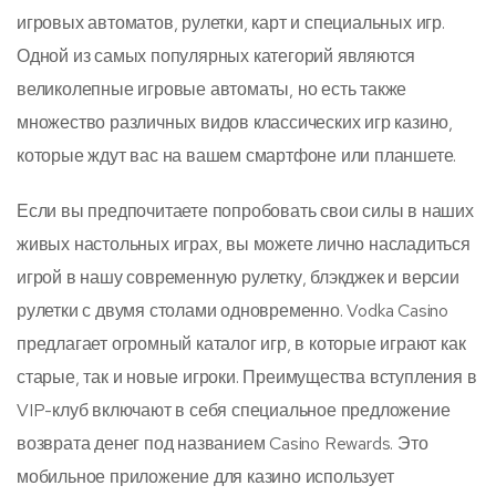
игровых автоматов, рулетки, карт и специальных игр.
Одной из самых популярных категорий являются
великолепные игровые автоматы, но есть также
множество различных видов классических игр казино,
которые ждут вас на вашем смартфоне или планшете.
Если вы предпочитаете попробовать свои силы в наших
живых настольных играх, вы можете лично насладиться
игрой в нашу современную рулетку, блэкджек и версии
рулетки с двумя столами одновременно. Vodka Casino
предлагает огромный каталог игр, в которые играют как
старые, так и новые игроки. Преимущества вступления в
VIP-клуб включают в себя специальное предложение
возврата денег под названием Casino Rewards. Это
мобильное приложение для казино использует