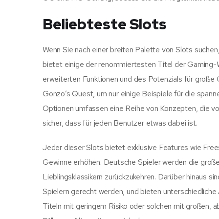
Beliebteste Slots
Wenn Sie nach einer breiten Palette von Slots suchen, 
bietet einige der renommiertesten Titel der Gaming-W
erweiterten Funktionen und des Potenzials für große
Gonzo’s Quest, um nur einige Beispiele für die span
Optionen umfassen eine Reihe von Konzepten, die von a
sicher, dass für jeden Benutzer etwas dabei ist.
Jeder dieser Slots bietet exklusive Features wie Frees
Gewinne erhöhen. Deutsche Spieler werden die große Au
Lieblingsklassikern zurückzukehren. Darüber hinaus si
Spielern gerecht werden, und bieten unterschiedliche
Titeln mit geringem Risiko oder solchen mit großen,