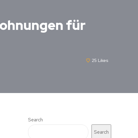
elohnungen für
25
Likes
Search
Search