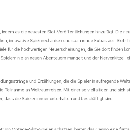
g, indem es die neuesten Slot-Veröffentlichungen hinzufügt. Die ne
iken, innovative Spielmechaniken und spannende Extras aus. Slot-Ti
iele für die hochwertigen Neuerscheinungen, die Sie dort finden kö
n Spielern nie an neuen Abenteuern mangelt und der Nervenkitzel, e
ndlungsstränge und Erzählungen, die die Spieler in aufregende Welt
ie Teilnahme an Weltraumreisen. Mit einer so vielfältigen und sich s
, dass die Spieler immer unterhalten und beschäftigt sind.
tät von Vintage-Slot-Spielen schätzen, bietet das Casino eine fanta