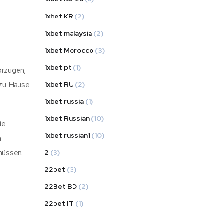
1xbet KR
(2)
1xbet malaysia
(2)
1xbet Morocco
(3)
1xbet pt
(1)
orzugen,
 zu Hause
1xbet RU
(2)
1xbet russia
(1)
1xbet Russian
(10)
ie
1xbet russian1
(10)
n
müssen.
2
(3)
22bet
(3)
22Bet BD
(2)
22bet IT
(1)