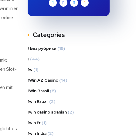
winnlinien
 online
Categories
e
! Без рубрики
(19)
1
(44)
unkt
len Slot-
1w
(1)
1Win AZ Casino
(14)
nen mit
1Win Brasil
(8)
1win Brazil
(2)
1win casino spanish
(2)
1win fr
(1)
glicht es
1win India
(2)