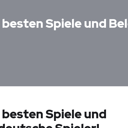
e besten Spiele und B
 besten Spiele und