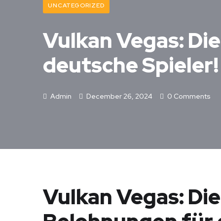
UNCATEGORIZED
Vulkan Vegas: Di
deutsche Spieler!
Admin
December 26, 2024
0 Comments
Vulkan Vegas: Die