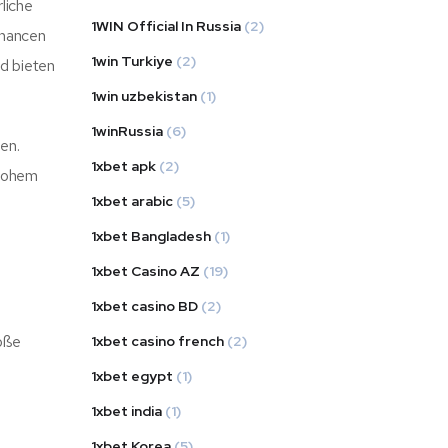
liche
1WIN Official In Russia
(2)
Chancen
1win Turkiye
(2)
d bieten
1win uzbekistan
(1)
1winRussia
(6)
en.
1xbet apk
(2)
 hohem
1xbet arabic
(5)
1xbet Bangladesh
(1)
1xbet Casino AZ
(19)
1xbet casino BD
(2)
oße
1xbet casino french
(2)
1xbet egypt
(1)
1xbet india
(1)
1xbet Korea
(5)