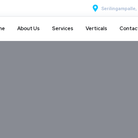
Serilingampalle
me
About Us
Services
Verticals
Contac