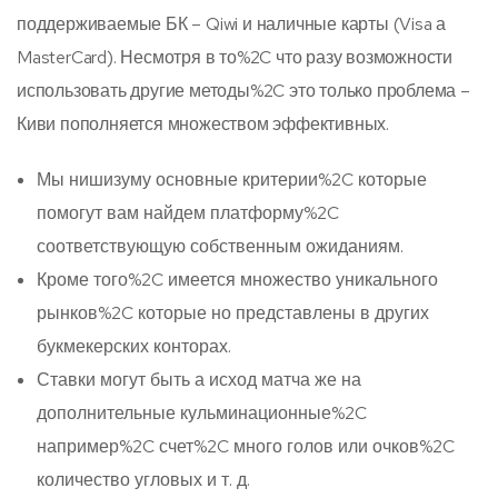
поддерживаемые БК – Qiwi и наличные карты (Visa а
MasterCard). Несмотря в то%2C что разу возможности
использовать другие методы%2C это только проблема –
Киви пополняется множеством эффективных.
Мы нишизуму основные критерии%2C которые
помогут вам найдем платформу%2C
соответствующую собственным ожиданиям.
Кроме того%2C имеется множество уникального
рынков%2C которые но представлены в других
букмекерских конторах.
Ставки могут быть а исход матча же на
дополнительные кульминационные%2C
например%2C счет%2C много голов или очков%2C
количество угловых и т. д.