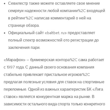
Севилестр также можете оставляете свое мнение
семряуи надежности любой компании%2C входящей
в рейтинг%2C написав комментарий о ней на
странице обзора.
Официальный сайт «baltbet. ru» предоставляет
полный спектр возможностей ото регистрации до
заключения пари.
«Марафон» — букмекерская контора%2C сама работает
с 1997 года. С данный своего основания компания
стабильно привлекает пристальное игроков%2C
предлагая полезные условия для ставок на спортивные
переломные. Одной из важных характеристик БК «Лига
ставок» является конкурентная маржа на рынке. В
зависимости остального вида спорта только конкретного