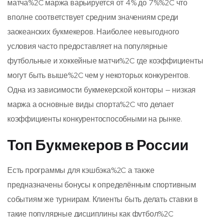
матча%2C маржа варьируется от 4% до 7%%2C что
вполне соответствует средним значениям среди
заокеанских букмекеров. Наиболее невыгодного
условия часто предоставляет на популярные
футбольные и хоккейные матчи%2C где коэффициенты
могут быть выше%2C чем у некоторых конкурентов.
Одна из зависимости букмекерской конторы — низкая
маржа а основные виды спорта%2C что делает
коэффициенты конкурентоспособными на рынке.
Топ Букмекеров в России
Есть программы для кэшбэка%2C а также
предназначены бонусы к определённым спортивным
событиям же турнирам. Клиенты быть делать ставки в
такие популярные дисциплины как футбол%2C