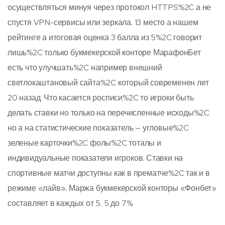
осуществляться минуя через протокол HTTPS%2C а не
спустя VPN-сервисы или зеркала. 13 место а нашем
рейтинге а итоговая оценка 3 балла из 5%2C говорит
лишь%2C только букмекерской конторе МарафонБет
есть что улучшать%2C например внешний
светлокаштановый сайта%2C который современен лет
20 назад. Что касается росписи%2C то игроки быть
делать ставки но только на перечисленные исходы%2C
но а на статистические показатель — угловые%2C
зеленые карточки%2C фолы%2C тоталы и
индивидуальные показатели игроков. Ставки на
спортивные матчи доступны как в прематче%2C так и в
режиме «лайв». Маржа букмекерской конторы «Фонбет»
составляет в каждых от 5. 5 до 7%.