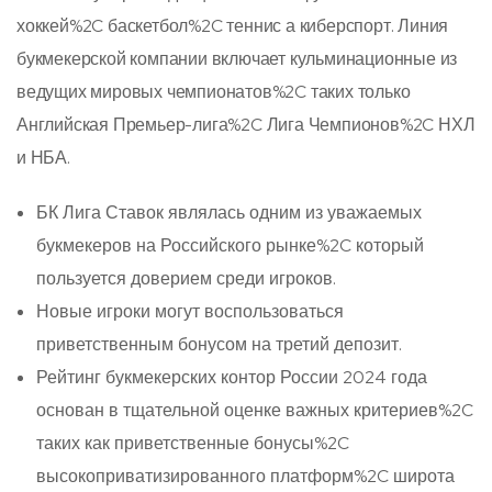
хоккей%2C баскетбол%2C теннис а киберспорт. Линия
букмекерской компании включает кульминационные из
ведущих мировых чемпионатов%2C таких только
Английская Премьер-лига%2C Лига Чемпионов%2C НХЛ
и НБА.
БК Лига Ставок являлась одним из уважаемых
букмекеров на Российского рынке%2C который
пользуется доверием среди игроков.
Новые игроки могут воспользоваться
приветственным бонусом на третий депозит.
Рейтинг букмекерских контор России 2024 года
основан в тщательной оценке важных критериев%2C
таких как приветственные бонусы%2C
высокоприватизированного платформ%2C широта