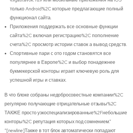
только Android%2C которые предлагающие полный
функционал сайта.
Приложения поддержать все основные функции
сайта%2C включая регистрацию%2C пополнение
счета%2C просмотр истории ставок а вывод средств.
Спортивные пари с ото годом становятся все
популярнее в Европе%2C и выбор понадежнее
букмекерской конторы играет ключевую роль для
успешной игры и ставках.
В что блоке собраны недобросовестные компании%2C
регулярно получающие отрицательные отзывы%2C
ТАКЖЕ просто узкоспециализированные%2Fнебольшие
конторы%2C репутация которых под сомнением.”
“[newline]Также в тот блок автоматически попадают