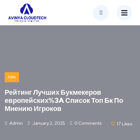
PBN
Рейтинг Лучших Букмекеров
европейских%3A Список Топ Бк По
Мнению Игроков
Admin
January 2, 2025
0 Comments
17
Likes